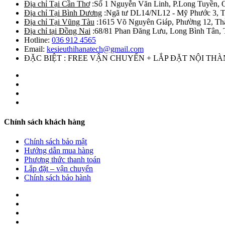
Địa chỉ Tại Cần Thơ
:Số 1 Nguyễn Văn Linh, P.Long Tuyền, 
Địa chỉ Tại Bình Dương
:Ngã tư DL14/NL12 - Mỹ Phước 3, T
Địa chỉ Tại Vũng Tàu
:1615 Võ Nguyên Giáp, Phường 12, Th
Địa chỉ tại Đồng Nai
:68/81 Phan Đăng Lưu, Long Bình Tân, 
Hotline:
036 912 4565
Email:
kesieuthihanatech@gmail.com
ĐẶC BIỆT : FREE VẬN CHUYỂN + LẮP ĐẶT NỘI TH
Chính sách khách hàng
Chính sách bảo mật
Hướng dẫn mua hàng
Phương thức thanh toán
Lắp đặt – vận chuyển
Chính sách bảo hành