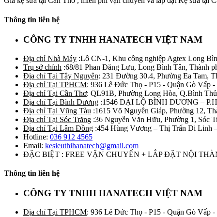
Giá kệ sữa tại Cần Thơ , miễn phí vận chuyển và lắp đặt Kệ sữa tại C
Thông tin liên hệ
CÔNG TY TNHH HANATECH VIỆT NAM
Địa chỉ Nhà Máy
:Lô CN-1, Khu công nghiệp Agtex Long Bìn
Trụ sở chính
:68/81 Phan Đăng Lưu, Long Bình Tân, Thành p
Địa chỉ Tại Tây Nguyên
: 231 Đường 30.4, Phường Ea Tam, 
Địa chỉ Tại TPHCM
: 936 Lê Đức Thọ - P15 - Quận Gò Vấp -
Địa chỉ Tại Cần Thơ
: QL91B, Phường Long Hòa, Q.Bình Thủ
Địa chỉ Tại Bình Dương
:1546 ĐẠI LỘ BÌNH DƯƠNG – P.
Địa chỉ Tại Vũng Tàu
:1615 Võ Nguyên Giáp, Phường 12, Th
Địa chỉ Tại Sóc Trăng
:36 Nguyễn Văn Hữu, Phường 1, Sóc T
Địa chỉ Tại Lâm Đồng
:454 Hùng Vương – Thị Trấn Di Linh
Hotline:
036 912 4565
Email:
kesieuthihanatech@gmail.com
ĐẶC BIỆT : FREE VẬN CHUYỂN + LẮP ĐẶT NỘI TH
Thông tin liên hệ
CÔNG TY TNHH HANATECH VIỆT NAM
Địa chỉ Tại TPHCM
: 936 Lê Đức Thọ - P15 - Quận Gò Vấp -