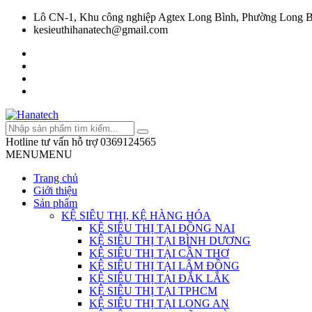
Lô CN-1, Khu công nghiệp Agtex Long Bình, Phường Long B
kesieuthihanatech@gmail.com
Hotline tư vấn hỗ trợ
0369124565
MENU
MENU
Trang chủ
Giới thiệu
Sản phẩm
KỆ SIÊU THỊ, KỆ HÀNG HÓA
KỆ SIÊU THỊ TẠI ĐỒNG NAI
KỆ SIÊU THỊ TẠI BÌNH DƯƠNG
KỆ SIÊU THỊ TẠI CẦN THƠ
KỆ SIÊU THỊ TẠI LÂM ĐỒNG
KỆ SIÊU THỊ TẠI ĐẮK LẮK
KỆ SIÊU THỊ TẠI TPHCM
KỆ SIÊU THỊ TẠI LONG AN