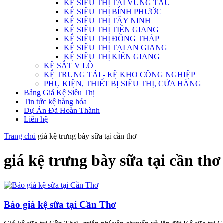
KỆ SIÊU THỊ TẠI VŨNG TÀU
KỆ SIÊU THỊ BÌNH PHƯỚC
KỆ SIÊU THỊ TÂY NINH
KỆ SIÊU THỊ TIỀN GIANG
KỆ SIÊU THỊ ĐỒNG THÁP
KỆ SIÊU THỊ TẠI AN GIANG
KỆ SIÊU THỊ KIÊN GIANG
KỆ SẮT V LỖ
KỆ TRUNG TẢI - KỆ KHO CÔNG NGHIỆP
PHỤ KIỆN, THIẾT BỊ SIÊU THỊ, CỬA HÀNG
Bảng Giá Kệ Siêu Thị
Tin tức kệ hàng hóa
Dự Án Đã Hoàn Thành
Liên hệ
Trang chủ
giá kệ trưng bày sữa tại cần thơ
giá kệ trưng bày sữa tại cần thơ
Báo giá kệ sữa tại Cần Thơ