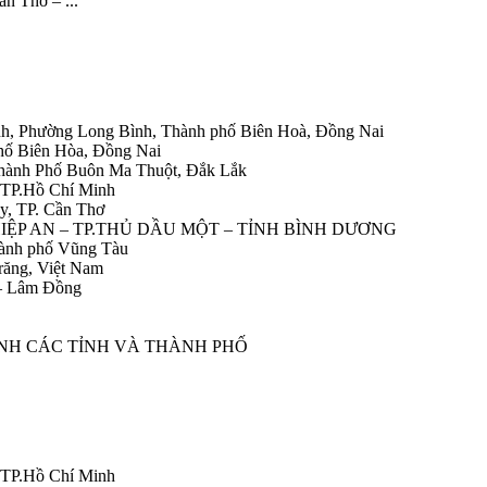
ần Thơ – ...
h, Phường Long Bình, Thành phố Biên Hoà, Đồng Nai
hố Biên Hòa, Đồng Nai
Thành Phố Buôn Ma Thuột, Đắk Lắk
 TP.Hồ Chí Minh
y, TP. Cần Thơ
HIỆP AN – TP.THỦ DẦU MỘT – TỈNH BÌNH DƯƠNG
ành phố Vũng Tàu
răng, Việt Nam
 – Lâm Đồng
ÀNH CÁC TỈNH VÀ THÀNH PHỐ
 TP.Hồ Chí Minh