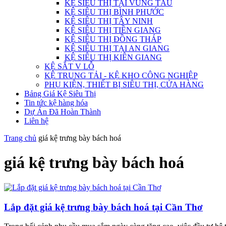
KỆ SIÊU THỊ TẠI VŨNG TÀU
KỆ SIÊU THỊ BÌNH PHƯỚC
KỆ SIÊU THỊ TÂY NINH
KỆ SIÊU THỊ TIỀN GIANG
KỆ SIÊU THỊ ĐỒNG THÁP
KỆ SIÊU THỊ TẠI AN GIANG
KỆ SIÊU THỊ KIÊN GIANG
KỆ SẮT V LỖ
KỆ TRUNG TẢI - KỆ KHO CÔNG NGHIỆP
PHỤ KIỆN, THIẾT BỊ SIÊU THỊ, CỬA HÀNG
Bảng Giá Kệ Siêu Thị
Tin tức kệ hàng hóa
Dự Án Đã Hoàn Thành
Liên hệ
Trang chủ
giá kệ trưng bày bách hoá
giá kệ trưng bày bách hoá
Lắp đặt giá kệ trưng bày bách hoá tại Cần Thơ