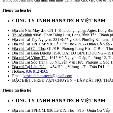
Trong bối cảnh nhu cầu mua sắm ngày càng tăng cao, việc đầu tư hệ t
Thông tin liên hệ
CÔNG TY TNHH HANATECH VIỆT NAM
Địa chỉ Nhà Máy
:Lô CN-1, Khu công nghiệp Agtex Long Bìn
Trụ sở chính
:68/81 Phan Đăng Lưu, Long Bình Tân, Thành p
Địa chỉ Tại Tây Nguyên
: 231 Đường 30.4, Phường Ea Tam, 
Địa chỉ Tại TPHCM
: 936 Lê Đức Thọ - P15 - Quận Gò Vấp -
Địa chỉ Tại Cần Thơ
: QL91B, Phường Long Hòa, Q.Bình Thủ
Địa chỉ Tại Bình Dương
:1546 ĐẠI LỘ BÌNH DƯƠNG – P.
Địa chỉ Tại Vũng Tàu
:1615 Võ Nguyên Giáp, Phường 12, Th
Địa chỉ Tại Sóc Trăng
:36 Nguyễn Văn Hữu, Phường 1, Sóc T
Địa chỉ Tại Lâm Đồng
:454 Hùng Vương – Thị Trấn Di Linh
Hotline:
036 912 4565
Email:
kesieuthihanatech@gmail.com
ĐẶC BIỆT : FREE VẬN CHUYỂN + LẮP ĐẶT NỘI TH
Thông tin liên hệ
CÔNG TY TNHH HANATECH VIỆT NAM
Địa chỉ Tại TPHCM
: 936 Lê Đức Thọ - P15 - Quận Gò Vấp -