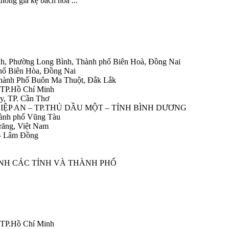
hống giá kệ bách hoá ...
h, Phường Long Bình, Thành phố Biên Hoà, Đồng Nai
hố Biên Hòa, Đồng Nai
Thành Phố Buôn Ma Thuột, Đắk Lắk
 TP.Hồ Chí Minh
y, TP. Cần Thơ
HIỆP AN – TP.THỦ DẦU MỘT – TỈNH BÌNH DƯƠNG
ành phố Vũng Tàu
răng, Việt Nam
 – Lâm Đồng
ÀNH CÁC TỈNH VÀ THÀNH PHỐ
 TP.Hồ Chí Minh