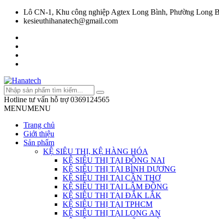
Lô CN-1, Khu công nghiệp Agtex Long Bình, Phường Long B
kesieuthihanatech@gmail.com
Hotline tư vấn hỗ trợ
0369124565
MENU
MENU
Trang chủ
Giới thiệu
Sản phẩm
KỆ SIÊU THỊ, KỆ HÀNG HÓA
KỆ SIÊU THỊ TẠI ĐỒNG NAI
KỆ SIÊU THỊ TẠI BÌNH DƯƠNG
KỆ SIÊU THỊ TẠI CẦN THƠ
KỆ SIÊU THỊ TẠI LÂM ĐỒNG
KỆ SIÊU THỊ TẠI ĐẮK LẮK
KỆ SIÊU THỊ TẠI TPHCM
KỆ SIÊU THỊ TẠI LONG AN