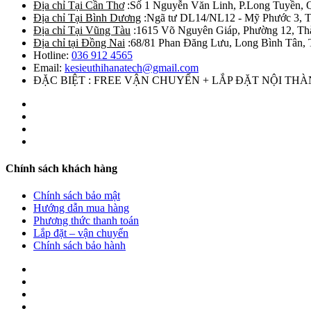
Địa chỉ Tại Cần Thơ
:Số 1 Nguyễn Văn Linh, P.Long Tuyền, 
Địa chỉ Tại Bình Dương
:Ngã tư DL14/NL12 - Mỹ Phước 3, T
Địa chỉ Tại Vũng Tàu
:1615 Võ Nguyên Giáp, Phường 12, Th
Địa chỉ tại Đồng Nai
:68/81 Phan Đăng Lưu, Long Bình Tân, 
Hotline:
036 912 4565
Email:
kesieuthihanatech@gmail.com
ĐẶC BIỆT : FREE VẬN CHUYỂN + LẮP ĐẶT NỘI TH
Chính sách khách hàng
Chính sách bảo mật
Hướng dẫn mua hàng
Phương thức thanh toán
Lắp đặt – vận chuyển
Chính sách bảo hành