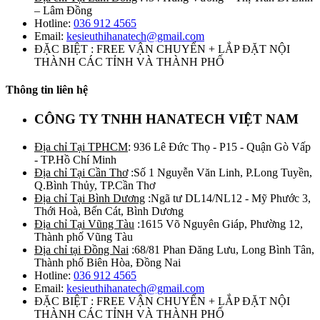
– Lâm Đồng
Hotline:
036 912 4565
Email:
kesieuthihanatech@gmail.com
ĐẶC BIỆT : FREE VẬN CHUYỂN + LẮP ĐẶT NỘI
THÀNH CÁC TỈNH VÀ THÀNH PHỐ
Thông tin liên hệ
CÔNG TY TNHH HANATECH VIỆT NAM
Địa chỉ Tại TPHCM
: 936 Lê Đức Thọ - P15 - Quận Gò Vấp
- TP.Hồ Chí Minh
Địa chỉ Tại Cần Thơ
:Số 1 Nguyễn Văn Linh, P.Long Tuyền,
Q.Bình Thủy, TP.Cần Thơ
Địa chỉ Tại Bình Dương
:Ngã tư DL14/NL12 - Mỹ Phước 3,
Thới Hoà, Bến Cát, Bình Dương
Địa chỉ Tại Vũng Tàu
:1615 Võ Nguyên Giáp, Phường 12,
Thành phố Vũng Tàu
Địa chỉ tại Đồng Nai
:68/81 Phan Đăng Lưu, Long Bình Tân,
Thành phố Biên Hòa, Đồng Nai
Hotline:
036 912 4565
Email:
kesieuthihanatech@gmail.com
ĐẶC BIỆT : FREE VẬN CHUYỂN + LẮP ĐẶT NỘI
THÀNH CÁC TỈNH VÀ THÀNH PHỐ