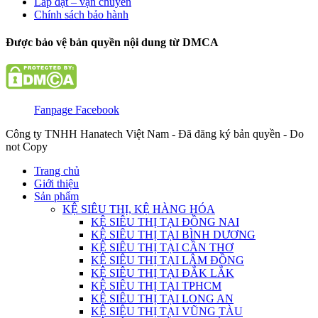
Lắp đặt – vận chuyển
Chính sách bảo hành
Được bảo vệ bản quyền nội dung từ DMCA
Fanpage Facebook
Công ty TNHH Hanatech Việt Nam - Đã đăng ký bản quyền - Do
not Copy
Trang chủ
Giới thiệu
Sản phẩm
KỆ SIÊU THỊ, KỆ HÀNG HÓA
KỆ SIÊU THỊ TẠI ĐỒNG NAI
KỆ SIÊU THỊ TẠI BÌNH DƯƠNG
KỆ SIÊU THỊ TẠI CẦN THƠ
KỆ SIÊU THỊ TẠI LÂM ĐỒNG
KỆ SIÊU THỊ TẠI ĐẮK LẮK
KỆ SIÊU THỊ TẠI TPHCM
KỆ SIÊU THỊ TẠI LONG AN
KỆ SIÊU THỊ TẠI VŨNG TÀU