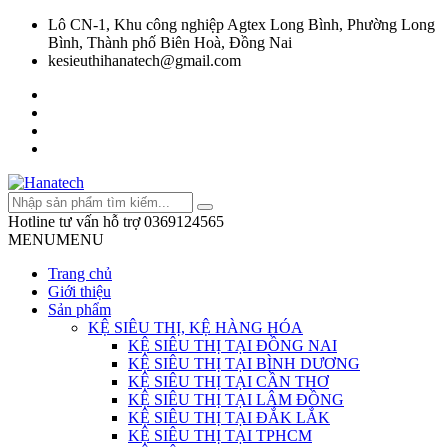
Lô CN-1, Khu công nghiệp Agtex Long Bình, Phường Long
Bình, Thành phố Biên Hoà, Đồng Nai
kesieuthihanatech@gmail.com
Hotline tư vấn hỗ trợ
0369124565
MENU
MENU
Trang chủ
Giới thiệu
Sản phẩm
KỆ SIÊU THỊ, KỆ HÀNG HÓA
KỆ SIÊU THỊ TẠI ĐỒNG NAI
KỆ SIÊU THỊ TẠI BÌNH DƯƠNG
KỆ SIÊU THỊ TẠI CẦN THƠ
KỆ SIÊU THỊ TẠI LÂM ĐỒNG
KỆ SIÊU THỊ TẠI ĐẮK LẮK
KỆ SIÊU THỊ TẠI TPHCM