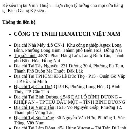
Kệ siêu thị tại Vĩnh Thuận – Lựa chọn lý tưởng cho mọi cửa hàng
tại Kiên Giang Kệ siêu ...
Thông tin liên hệ
CÔNG TY TNHH HANATECH VIỆT NAM
Địa chỉ Nhà Máy
:Lô CN-1, Khu công nghiệp Agtex Long
Bình, Phường Long Bình, Thành phố Biên Hoà, Đồng Nai
Trụ sở chính
:68/81 Phan Đăng Lưu, Long Bình Tân, Thành
phố Biên Hòa, Đồng Nai
Địa chỉ Tại Tây Nguyên
: 231 Đường 30.4, Phường Ea Tam,
Thành Phố Buôn Ma Thuột, Đắk Lắk
Địa chỉ Tại TPHCM
: 936 Lê Đức Thọ - P15 - Quận Gò Vấp
- TP.Hồ Chí Minh
Địa chỉ Tại Cần Thơ
: QL91B, Phường Long Hòa, Q.Bình
Thủy, TP. Cần Thơ
Địa chỉ Tại Bình Dương
:1546 ĐẠI LỘ BÌNH DƯƠNG –
P.HIỆP AN – TP.THỦ DẦU MỘT – TỈNH BÌNH DƯƠNG
Địa chỉ Tại Vũng Tàu
:1615 Võ Nguyên Giáp, Phường 12,
Thành phố Vũng Tàu
Địa chỉ Tại Sóc Trăng
:36 Nguyễn Văn Hữu, Phường 1, Sóc
Trăng, Việt Nam
Địa chỉ Tại Lâm Đồng
:454 Hùng Vương – Thị Trấn Di Linh