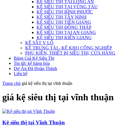
KỆ SIÊU THỊ TẠI LONG AN
KỆ SIÊU THỊ TẠI VŨNG TÀU
KỆ SIÊU THỊ BÌNH PHƯỚC
KỆ SIÊU THỊ TÂY NINH
KỆ SIÊU THỊ TIỀN GIANG
KỆ SIÊU THỊ ĐỒNG THÁP
KỆ SIÊU THỊ TẠI AN GIANG
KỆ SIÊU THỊ KIÊN GIANG
KỆ SẮT V LỖ
KỆ TRUNG TẢI - KỆ KHO CÔNG NGHIỆP
PHỤ KIỆN, THIẾT BỊ SIÊU THỊ, CỬA HÀNG
Bảng Giá Kệ Siêu Thị
Tin tức kệ hàng hóa
Dự Án Đã Hoàn Thành
Liên hệ
Trang chủ
giá kệ siêu thị tại vĩnh thuận
giá kệ siêu thị tại vĩnh thuận
Kệ siêu thị tại Vĩnh Thuận