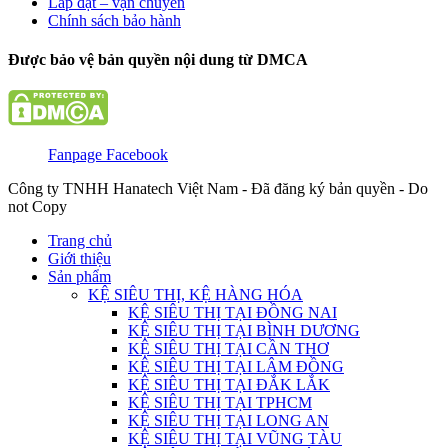
Lắp đặt – vận chuyển
Chính sách bảo hành
Được bảo vệ bản quyền nội dung từ DMCA
Fanpage Facebook
Công ty TNHH Hanatech Việt Nam - Đã đăng ký bản quyền - Do
not Copy
Trang chủ
Giới thiệu
Sản phẩm
KỆ SIÊU THỊ, KỆ HÀNG HÓA
KỆ SIÊU THỊ TẠI ĐỒNG NAI
KỆ SIÊU THỊ TẠI BÌNH DƯƠNG
KỆ SIÊU THỊ TẠI CẦN THƠ
KỆ SIÊU THỊ TẠI LÂM ĐỒNG
KỆ SIÊU THỊ TẠI ĐẮK LẮK
KỆ SIÊU THỊ TẠI TPHCM
KỆ SIÊU THỊ TẠI LONG AN
KỆ SIÊU THỊ TẠI VŨNG TÀU