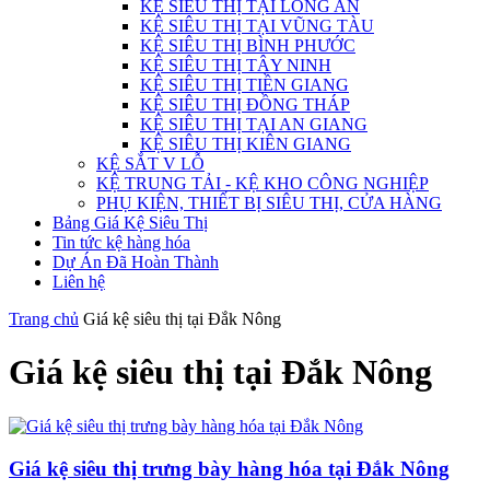
KỆ SIÊU THỊ TẠI LONG AN
KỆ SIÊU THỊ TẠI VŨNG TÀU
KỆ SIÊU THỊ BÌNH PHƯỚC
KỆ SIÊU THỊ TÂY NINH
KỆ SIÊU THỊ TIỀN GIANG
KỆ SIÊU THỊ ĐỒNG THÁP
KỆ SIÊU THỊ TẠI AN GIANG
KỆ SIÊU THỊ KIÊN GIANG
KỆ SẮT V LỖ
KỆ TRUNG TẢI - KỆ KHO CÔNG NGHIỆP
PHỤ KIỆN, THIẾT BỊ SIÊU THỊ, CỬA HÀNG
Bảng Giá Kệ Siêu Thị
Tin tức kệ hàng hóa
Dự Án Đã Hoàn Thành
Liên hệ
Trang chủ
Giá kệ siêu thị tại Đắk Nông
Giá kệ siêu thị tại Đắk Nông
Giá kệ siêu thị trưng bày hàng hóa tại Đắk Nông