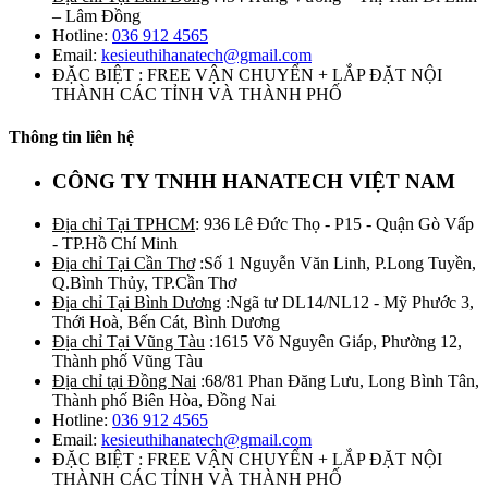
– Lâm Đồng
Hotline:
036 912 4565
Email:
kesieuthihanatech@gmail.com
ĐẶC BIỆT : FREE VẬN CHUYỂN + LẮP ĐẶT NỘI
THÀNH CÁC TỈNH VÀ THÀNH PHỐ
Thông tin liên hệ
CÔNG TY TNHH HANATECH VIỆT NAM
Địa chỉ Tại TPHCM
: 936 Lê Đức Thọ - P15 - Quận Gò Vấp
- TP.Hồ Chí Minh
Địa chỉ Tại Cần Thơ
:Số 1 Nguyễn Văn Linh, P.Long Tuyền,
Q.Bình Thủy, TP.Cần Thơ
Địa chỉ Tại Bình Dương
:Ngã tư DL14/NL12 - Mỹ Phước 3,
Thới Hoà, Bến Cát, Bình Dương
Địa chỉ Tại Vũng Tàu
:1615 Võ Nguyên Giáp, Phường 12,
Thành phố Vũng Tàu
Địa chỉ tại Đồng Nai
:68/81 Phan Đăng Lưu, Long Bình Tân,
Thành phố Biên Hòa, Đồng Nai
Hotline:
036 912 4565
Email:
kesieuthihanatech@gmail.com
ĐẶC BIỆT : FREE VẬN CHUYỂN + LẮP ĐẶT NỘI
THÀNH CÁC TỈNH VÀ THÀNH PHỐ