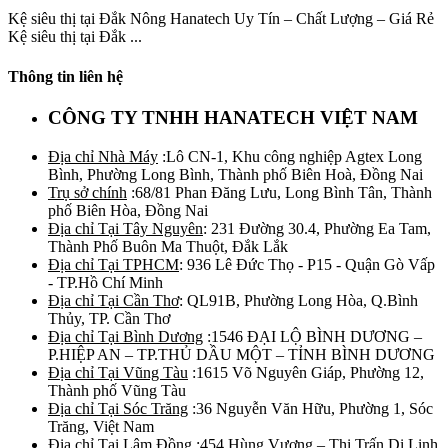
Kệ siêu thị tại Đắk Nông Hanatech Uy Tín – Chất Lượng – Giá Rẻ
Kệ siêu thị tại Đắk ...
Thông tin liên hệ
CÔNG TY TNHH HANATECH VIỆT NAM
Địa chỉ Nhà Máy
:Lô CN-1, Khu công nghiệp Agtex Long
Bình, Phường Long Bình, Thành phố Biên Hoà, Đồng Nai
Trụ sở chính
:68/81 Phan Đăng Lưu, Long Bình Tân, Thành
phố Biên Hòa, Đồng Nai
Địa chỉ Tại Tây Nguyên
: 231 Đường 30.4, Phường Ea Tam,
Thành Phố Buôn Ma Thuột, Đắk Lắk
Địa chỉ Tại TPHCM
: 936 Lê Đức Thọ - P15 - Quận Gò Vấp
- TP.Hồ Chí Minh
Địa chỉ Tại Cần Thơ
: QL91B, Phường Long Hòa, Q.Bình
Thủy, TP. Cần Thơ
Địa chỉ Tại Bình Dương
:1546 ĐẠI LỘ BÌNH DƯƠNG –
P.HIỆP AN – TP.THỦ DẦU MỘT – TỈNH BÌNH DƯƠNG
Địa chỉ Tại Vũng Tàu
:1615 Võ Nguyên Giáp, Phường 12,
Thành phố Vũng Tàu
Địa chỉ Tại Sóc Trăng
:36 Nguyễn Văn Hữu, Phường 1, Sóc
Trăng, Việt Nam
Địa chỉ Tại Lâm Đồng
:454 Hùng Vương – Thị Trấn Di Linh