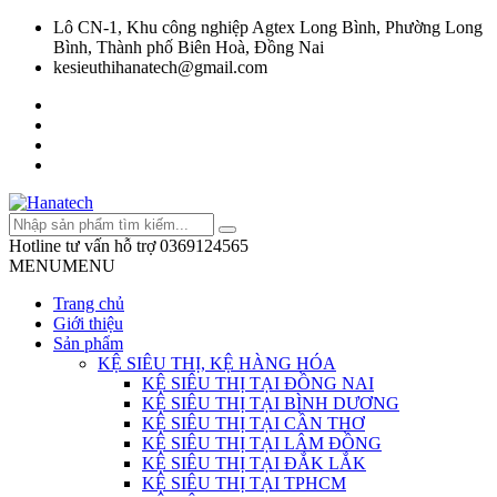
Lô CN-1, Khu công nghiệp Agtex Long Bình, Phường Long
Bình, Thành phố Biên Hoà, Đồng Nai
kesieuthihanatech@gmail.com
Hotline tư vấn hỗ trợ
0369124565
MENU
MENU
Trang chủ
Giới thiệu
Sản phẩm
KỆ SIÊU THỊ, KỆ HÀNG HÓA
KỆ SIÊU THỊ TẠI ĐỒNG NAI
KỆ SIÊU THỊ TẠI BÌNH DƯƠNG
KỆ SIÊU THỊ TẠI CẦN THƠ
KỆ SIÊU THỊ TẠI LÂM ĐỒNG
KỆ SIÊU THỊ TẠI ĐẮK LẮK
KỆ SIÊU THỊ TẠI TPHCM