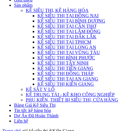
Sản phẩm
KỆ SIÊU THỊ, KỆ HÀNG HÓA
KỆ SIÊU THỊ TẠI ĐỒNG NAI
KỆ SIÊU THỊ TẠI BÌNH DƯƠNG
KỆ SIÊU THỊ TẠI CẦN THƠ
KỆ SIÊU THỊ TẠI LÂM ĐỒNG
KỆ SIÊU THỊ TẠI ĐẮK LẮK
KỆ SIÊU THỊ TẠI TPHCM
KỆ SIÊU THỊ TẠI LONG AN
KỆ SIÊU THỊ TẠI VŨNG TÀU
KỆ SIÊU THỊ BÌNH PHƯỚC
KỆ SIÊU THỊ TÂY NINH
KỆ SIÊU THỊ TIỀN GIANG
KỆ SIÊU THỊ ĐỒNG THÁP
KỆ SIÊU THỊ TẠI AN GIANG
KỆ SIÊU THỊ KIÊN GIANG
KỆ SẮT V LỖ
KỆ TRUNG TẢI - KỆ KHO CÔNG NGHIỆP
PHỤ KIỆN, THIẾT BỊ SIÊU THỊ, CỬA HÀNG
Bảng Giá Kệ Siêu Thị
Tin tức kệ hàng hóa
Dự Án Đã Hoàn Thành
Liên hệ
Trang chủ
giá kệ siêu thị ở Kiên Giang