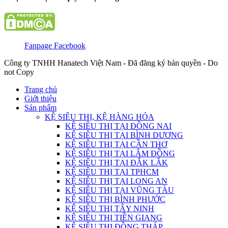
Fanpage Facebook
Công ty TNHH Hanatech Việt Nam - Đã đăng ký bản quyền - Do
not Copy
Trang chủ
Giới thiệu
Sản phẩm
KỆ SIÊU THỊ, KỆ HÀNG HÓA
KỆ SIÊU THỊ TẠI ĐỒNG NAI
KỆ SIÊU THỊ TẠI BÌNH DƯƠNG
KỆ SIÊU THỊ TẠI CẦN THƠ
KỆ SIÊU THỊ TẠI LÂM ĐỒNG
KỆ SIÊU THỊ TẠI ĐẮK LẮK
KỆ SIÊU THỊ TẠI TPHCM
KỆ SIÊU THỊ TẠI LONG AN
KỆ SIÊU THỊ TẠI VŨNG TÀU
KỆ SIÊU THỊ BÌNH PHƯỚC
KỆ SIÊU THỊ TÂY NINH
KỆ SIÊU THỊ TIỀN GIANG
KỆ SIÊU THỊ ĐỒNG THÁP