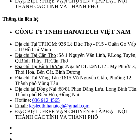
ĐẶC BIỆT : FREE VẬN CHUYỂN + LẮP ĐẶT NỘI
THÀNH CÁC TỈNH VÀ THÀNH PHỐ
Thông tin liên hệ
CÔNG TY TNHH HANATECH VIỆT NAM
Địa chỉ Tại TPHCM
: 936 Lê Đức Thọ - P15 - Quận Gò Vấp
- TP.Hồ Chí Minh
Địa chỉ Tại Cần Thơ
:Số 1 Nguyễn Văn Linh, P.Long Tuyền,
Q.Bình Thủy, TP.Cần Thơ
Địa chỉ Tại Bình Dương
:Ngã tư DL14/NL12 - Mỹ Phước 3,
Thới Hoà, Bến Cát, Bình Dương
Địa chỉ Tại Vũng Tàu
:1615 Võ Nguyên Giáp, Phường 12,
Thành phố Vũng Tàu
Địa chỉ tại Đồng Nai
:68/81 Phan Đăng Lưu, Long Bình Tân,
Thành phố Biên Hòa, Đồng Nai
Hotline:
036 912 4565
Email:
kesieuthihanatech@gmail.com
ĐẶC BIỆT : FREE VẬN CHUYỂN + LẮP ĐẶT NỘI
THÀNH CÁC TỈNH VÀ THÀNH PHỐ