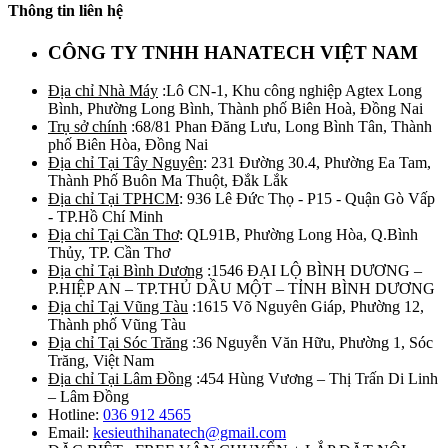
Thông tin liên hệ
CÔNG TY TNHH HANATECH VIỆT NAM
Địa chỉ Nhà Máy
:Lô CN-1, Khu công nghiệp Agtex Long
Bình, Phường Long Bình, Thành phố Biên Hoà, Đồng Nai
Trụ sở chính
:68/81 Phan Đăng Lưu, Long Bình Tân, Thành
phố Biên Hòa, Đồng Nai
Địa chỉ Tại Tây Nguyên
: 231 Đường 30.4, Phường Ea Tam,
Thành Phố Buôn Ma Thuột, Đắk Lắk
Địa chỉ Tại TPHCM
: 936 Lê Đức Thọ - P15 - Quận Gò Vấp
- TP.Hồ Chí Minh
Địa chỉ Tại Cần Thơ
: QL91B, Phường Long Hòa, Q.Bình
Thủy, TP. Cần Thơ
Địa chỉ Tại Bình Dương
:1546 ĐẠI LỘ BÌNH DƯƠNG –
P.HIỆP AN – TP.THỦ DẦU MỘT – TỈNH BÌNH DƯƠNG
Địa chỉ Tại Vũng Tàu
:1615 Võ Nguyên Giáp, Phường 12,
Thành phố Vũng Tàu
Địa chỉ Tại Sóc Trăng
:36 Nguyễn Văn Hữu, Phường 1, Sóc
Trăng, Việt Nam
Địa chỉ Tại Lâm Đồng
:454 Hùng Vương – Thị Trấn Di Linh
– Lâm Đồng
Hotline:
036 912 4565
Email:
kesieuthihanatech@gmail.com