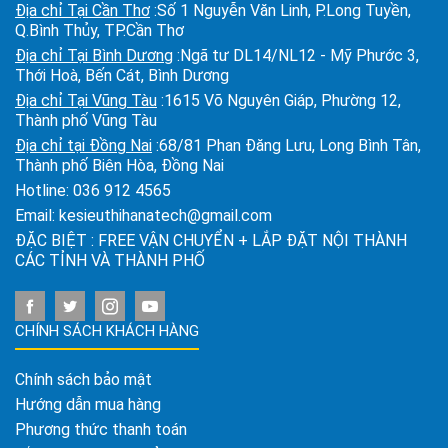
Địa chỉ Tại Cần Thơ
:Số 1 Nguyễn Văn Linh, P.Long Tuyền,
Q.Bình Thủy, TP.Cần Thơ
Địa chỉ Tại Bình Dương
:Ngã tư DL14/NL12 - Mỹ Phước 3,
Thới Hoà, Bến Cát, Bình Dương
Địa chỉ Tại Vũng Tàu
:1615 Võ Nguyên Giáp, Phường 12,
Thành phố Vũng Tàu
Địa chỉ tại Đồng Nai
:68/81 Phan Đăng Lưu, Long Bình Tân,
Thành phố Biên Hòa, Đồng Nai
Hotline:
036 912 4565
Email:
kesieuthihanatech@gmail.com
ĐẶC BIỆT : FREE VẬN CHUYỂN + LẮP ĐẶT NỘI THÀNH
CÁC TỈNH VÀ THÀNH PHỐ
CHÍNH SÁCH KHÁCH HÀNG
Chính sách bảo mật
Hướng dẫn mua hàng
Phương thức thanh toán