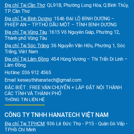
Địa chỉ Tại Cần Thơ
: QL91B, Phường Long Hòa, Q.Bình Thủy,
TP. Cần Thơ
Địa chỉ Tại Bình Dương
:1546 ĐẠI LỘ BÌNH DƯƠNG –
P.HIỆP AN – TP.THỦ DẦU MỘT – TỈNH BÌNH DƯƠNG
Địa chỉ Tại Vũng Tàu
:1615 Võ Nguyên Giáp, Phường 12,
Thành phố Vũng Tàu
Địa chỉ Tại Sóc Trăng
:36 Nguyễn Văn Hữu, Phường 1, Sóc
Trăng, Việt Nam
Địa chỉ Tại Lâm Đồng
:454 Hùng Vương – Thị Trấn Di Linh –
Lâm Đồng
Hotline:
036 912 4565
Email:
kesieuthihanatech@gmail.com
ĐẶC BIỆT : FREE VẬN CHUYỂN + LẮP ĐẶT NỘI THÀNH
CÁC TỈNH VÀ THÀNH PHỐ
THÔNG TIN LIÊN HỆ
CÔNG TY TNHH HANATECH VIỆT NAM
Địa chỉ Tại TPHCM
: 936 Lê Đức Thọ - P15 - Quận Gò Vấp -
TP.Hồ Chí Minh