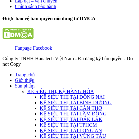
Lắp đặt – vận chuyển
Chính sách bảo hành
Được bảo vệ bản quyền nội dung từ DMCA
Fanpage Facebook
Công ty TNHH Hanatech Việt Nam - Đã đăng ký bản quyền - Do
not Copy
Trang chủ
Giới thiệu
Sản phẩm
KỆ SIÊU THỊ, KỆ HÀNG HÓA
KỆ SIÊU THỊ TẠI ĐỒNG NAI
KỆ SIÊU THỊ TẠI BÌNH DƯƠNG
KỆ SIÊU THỊ TẠI CẦN THƠ
KỆ SIÊU THỊ TẠI LÂM ĐỒNG
KỆ SIÊU THỊ TẠI ĐẮK LẮK
KỆ SIÊU THỊ TẠI TPHCM
KỆ SIÊU THỊ TẠI LONG AN
KỆ SIÊU THỊ TẠI VŨNG TÀU