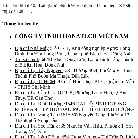
Kệ siêu thị tại Gia Lai giá rẻ chất lượng chỉ có tại Hanatech Kệ siêu
thị Gia Lai – ...
Thông tin liên hệ
CÔNG TY TNHH HANATECH VIỆT NAM
Địa chỉ Nhà Máy
:Lô CN-1, Khu công nghiệp Agtex Long
Bình, Phường Long Bình, Thành phố Biên Hoà, Đồng Nai
Trụ sở chính
:68/81 Phan Đăng Lưu, Long Bình Tân, Thành
phố Biên Hòa, Đồng Nai
Địa chỉ Tại Tây Nguyên
: 231 Đường 30.4, Phường Ea Tam,
Thành Phố Buôn Ma Thuột, Đắk Lắk
Địa chỉ Tại TPHCM
: 936 Lê Đức Thọ - P15 - Quận Gò Vấp
- TP.Hồ Chí Minh
Địa chỉ Tại Cần Thơ
: QL91B, Phường Long Hòa, Q.Bình
Thủy, TP. Cần Thơ
Địa chỉ Tại Bình Dương
:1546 ĐẠI LỘ BÌNH DƯƠNG –
P.HIỆP AN – TP.THỦ DẦU MỘT – TỈNH BÌNH DƯƠNG
Địa chỉ Tại Vũng Tàu
:1615 Võ Nguyên Giáp, Phường 12,
Thành phố Vũng Tàu
Địa chỉ Tại Sóc Trăng
:36 Nguyễn Văn Hữu, Phường 1, Sóc
Trăng, Việt Nam
Địa chỉ Tại Lâm Đồng
:454 Hùng Vương – Thị Trấn Di Linh