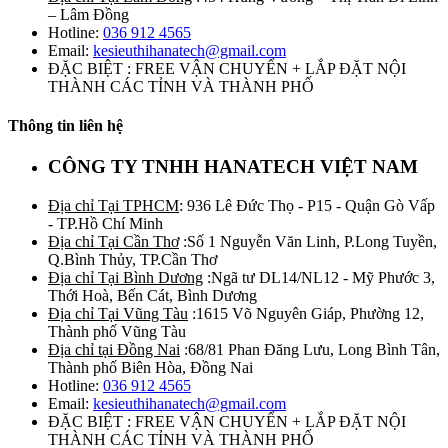
– Lâm Đồng
Hotline:
036 912 4565
Email:
kesieuthihanatech@gmail.com
ĐẶC BIỆT : FREE VẬN CHUYỂN + LẮP ĐẶT NỘI
THÀNH CÁC TỈNH VÀ THÀNH PHỐ
Thông tin liên hệ
CÔNG TY TNHH HANATECH VIỆT NAM
Địa chỉ Tại TPHCM
: 936 Lê Đức Thọ - P15 - Quận Gò Vấp
- TP.Hồ Chí Minh
Địa chỉ Tại Cần Thơ
:Số 1 Nguyễn Văn Linh, P.Long Tuyền,
Q.Bình Thủy, TP.Cần Thơ
Địa chỉ Tại Bình Dương
:Ngã tư DL14/NL12 - Mỹ Phước 3,
Thới Hoà, Bến Cát, Bình Dương
Địa chỉ Tại Vũng Tàu
:1615 Võ Nguyên Giáp, Phường 12,
Thành phố Vũng Tàu
Địa chỉ tại Đồng Nai
:68/81 Phan Đăng Lưu, Long Bình Tân,
Thành phố Biên Hòa, Đồng Nai
Hotline:
036 912 4565
Email:
kesieuthihanatech@gmail.com
ĐẶC BIỆT : FREE VẬN CHUYỂN + LẮP ĐẶT NỘI
THÀNH CÁC TỈNH VÀ THÀNH PHỐ