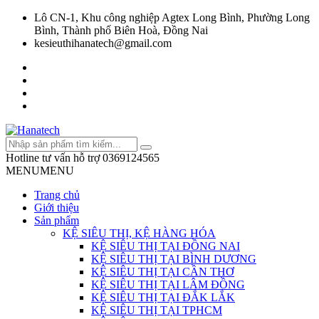
Lô CN-1, Khu công nghiệp Agtex Long Bình, Phường Long
Bình, Thành phố Biên Hoà, Đồng Nai
kesieuthihanatech@gmail.com
Hotline tư vấn hỗ trợ
0369124565
MENU
MENU
Trang chủ
Giới thiệu
Sản phẩm
KỆ SIÊU THỊ, KỆ HÀNG HÓA
KỆ SIÊU THỊ TẠI ĐỒNG NAI
KỆ SIÊU THỊ TẠI BÌNH DƯƠNG
KỆ SIÊU THỊ TẠI CẦN THƠ
KỆ SIÊU THỊ TẠI LÂM ĐỒNG
KỆ SIÊU THỊ TẠI ĐẮK LẮK
KỆ SIÊU THỊ TẠI TPHCM