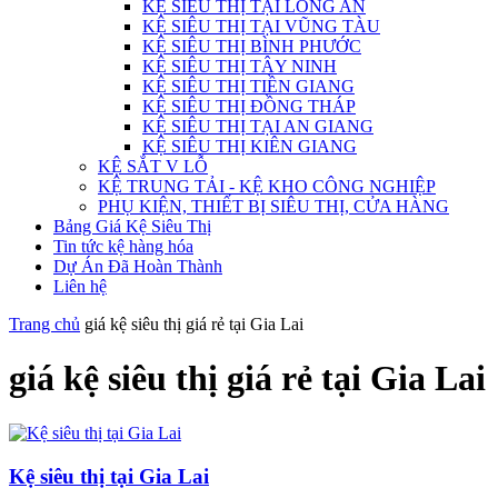
KỆ SIÊU THỊ TẠI LONG AN
KỆ SIÊU THỊ TẠI VŨNG TÀU
KỆ SIÊU THỊ BÌNH PHƯỚC
KỆ SIÊU THỊ TÂY NINH
KỆ SIÊU THỊ TIỀN GIANG
KỆ SIÊU THỊ ĐỒNG THÁP
KỆ SIÊU THỊ TẠI AN GIANG
KỆ SIÊU THỊ KIÊN GIANG
KỆ SẮT V LỖ
KỆ TRUNG TẢI - KỆ KHO CÔNG NGHIỆP
PHỤ KIỆN, THIẾT BỊ SIÊU THỊ, CỬA HÀNG
Bảng Giá Kệ Siêu Thị
Tin tức kệ hàng hóa
Dự Án Đã Hoàn Thành
Liên hệ
Trang chủ
giá kệ siêu thị giá rẻ tại Gia Lai
giá kệ siêu thị giá rẻ tại Gia Lai
Kệ siêu thị tại Gia Lai