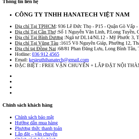
Thông tin liên hệ
CÔNG TY TNHH HANATECH VIỆT NAM
Địa chỉ Tại TPHCM
: 936 Lê Đức Thọ - P15 - Quận Gò Vấp -
Địa chỉ Tại Cần Thơ
:Số 1 Nguyễn Văn Linh, P.Long Tuyền, 
Địa chỉ Tại Bình Dương
:Ngã tư DL14/NL12 - Mỹ Phước 3, T
Địa chỉ Tại Vũng Tàu
:1615 Võ Nguyên Giáp, Phường 12, Th
Địa chỉ tại Đồng Nai
:68/81 Phan Đăng Lưu, Long Bình Tân, 
Hotline:
036 912 4565
Email:
kesieuthihanatech@gmail.com
ĐẶC BIỆT : FREE VẬN CHUYỂN + LẮP ĐẶT NỘI TH
Chính sách khách hàng
Chính sách bảo mật
Hướng dẫn mua hàng
Phương thức thanh toán
Lắp đặt – vận chuyển