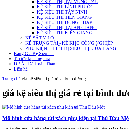
KỆ SIÊU THỊ TẠI VŨNG TÀU
KỆ SIÊU THỊ BÌNH PHƯỚC
KỆ SIÊU THỊ TÂY NINH
KỆ SIÊU THỊ TIỀN GIANG
KỆ SIÊU THỊ ĐỒNG THÁP
KỆ SIÊU THỊ TẠI AN GIANG
KỆ SIÊU THỊ KIÊN GIANG
KỆ SẮT V LỖ
KỆ TRUNG TẢI - KỆ KHO CÔNG NGHIỆP
PHỤ KIỆN, THIẾT BỊ SIÊU THỊ, CỬA HÀNG
Bảng Giá Kệ Siêu Thị
Tin tức kệ hàng hóa
Dự Án Đã Hoàn Thành
Liên hệ
Trang chủ
giá kệ siêu thị giá rẻ tại bình dương
giá kệ siêu thị giá rẻ tại bình d
Mô hình cửa hàng túi xách phụ kiện tại Thủ Dầu Mộ