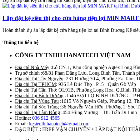
Dự án lắp đặt Kệ cửa hàng túi xách phụ kiện tại Thủ Dầu Một Bình D
Lắp đặt kệ siêu thị cho cửa hàng tiện lợi MIN MART
Hoàn thành dự án lắp đặt kệ cửa hàng tiện lợi tại Bình Dương Kệ siê
Thông tin liên hệ
CÔNG TY TNHH HANATECH VIỆT NAM
Địa chỉ Nhà Máy
:Lô CN-1, Khu công nghiệp Agtex Long Bìn
Trụ sở chính
:68/81 Phan Đăng Lưu, Long Bình Tân, Thành p
Địa chỉ Tại Tây Nguyên
: 231 Đường 30.4, Phường Ea Tam, 
Địa chỉ Tại TPHCM
: 936 Lê Đức Thọ - P15 - Quận Gò Vấp -
Địa chỉ Tại Cần Thơ
: QL91B, Phường Long Hòa, Q.Bình Thủ
Địa chỉ Tại Bình Dương
:1546 ĐẠI LỘ BÌNH DƯƠNG – P.
Địa chỉ Tại Vũng Tàu
:1615 Võ Nguyên Giáp, Phường 12, Th
Địa chỉ Tại Sóc Trăng
:36 Nguyễn Văn Hữu, Phường 1, Sóc T
Địa chỉ Tại Lâm Đồng
:454 Hùng Vương – Thị Trấn Di Linh
Hotline:
036 912 4565
Email:
kesieuthihanatech@gmail.com
ĐẶC BIỆT : FREE VẬN CHUYỂN + LẮP ĐẶT NỘI TH