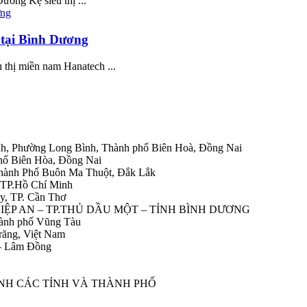
ương Kệ siêu thị ...
 tại Bình Dương
u thị miền nam Hanatech ...
h, Phường Long Bình, Thành phố Biên Hoà, Đồng Nai
hố Biên Hòa, Đồng Nai
Thành Phố Buôn Ma Thuột, Đắk Lắk
 TP.Hồ Chí Minh
y, TP. Cần Thơ
HIỆP AN – TP.THỦ DẦU MỘT – TỈNH BÌNH DƯƠNG
ành phố Vũng Tàu
răng, Việt Nam
 – Lâm Đồng
ÀNH CÁC TỈNH VÀ THÀNH PHỐ