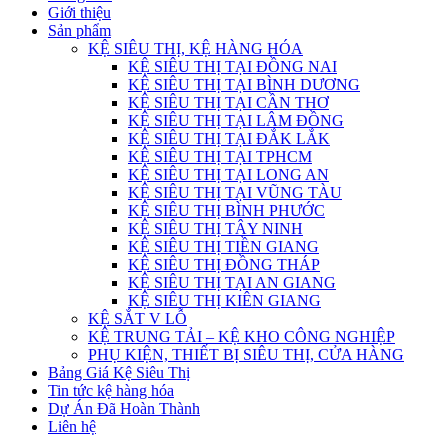
Giới thiệu
Sản phẩm
KỆ SIÊU THỊ, KỆ HÀNG HÓA
KỆ SIÊU THỊ TẠI ĐỒNG NAI
KỆ SIÊU THỊ TẠI BÌNH DƯƠNG
KỆ SIÊU THỊ TẠI CẦN THƠ
KỆ SIÊU THỊ TẠI LÂM ĐỒNG
KỆ SIÊU THỊ TẠI ĐẮK LẮK
KỆ SIÊU THỊ TẠI TPHCM
KỆ SIÊU THỊ TẠI LONG AN
KỆ SIÊU THỊ TẠI VŨNG TÀU
KỆ SIÊU THỊ BÌNH PHƯỚC
KỆ SIÊU THỊ TÂY NINH
KỆ SIÊU THỊ TIỀN GIANG
KỆ SIÊU THỊ ĐỒNG THÁP
KỆ SIÊU THỊ TẠI AN GIANG
KỆ SIÊU THỊ KIÊN GIANG
KỆ SẮT V LỖ
KỆ TRUNG TẢI – KỆ KHO CÔNG NGHIỆP
PHỤ KIỆN, THIẾT BỊ SIÊU THỊ, CỬA HÀNG
Bảng Giá Kệ Siêu Thị
Tin tức kệ hàng hóa
Dự Án Đã Hoàn Thành
Liên hệ