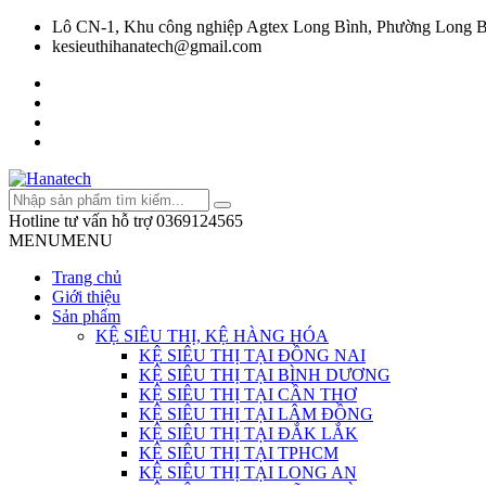
Lô CN-1, Khu công nghiệp Agtex Long Bình, Phường Long B
kesieuthihanatech@gmail.com
Hotline tư vấn hỗ trợ
0369124565
MENU
MENU
Trang chủ
Giới thiệu
Sản phẩm
KỆ SIÊU THỊ, KỆ HÀNG HÓA
KỆ SIÊU THỊ TẠI ĐỒNG NAI
KỆ SIÊU THỊ TẠI BÌNH DƯƠNG
KỆ SIÊU THỊ TẠI CẦN THƠ
KỆ SIÊU THỊ TẠI LÂM ĐỒNG
KỆ SIÊU THỊ TẠI ĐẮK LẮK
KỆ SIÊU THỊ TẠI TPHCM
KỆ SIÊU THỊ TẠI LONG AN