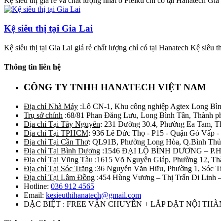
Kệ siêu thị giá rẻ và chất lượng nhất ở Pleiku chỉ có tại Hanatech Giá k
Kệ siêu thị tại Gia Lai
Kệ siêu thị tại Gia Lai giá rẻ chất lượng chỉ có tại Hanatech Kệ siêu th
Thông tin liên hệ
CÔNG TY TNHH HANATECH VIỆT NAM
Địa chỉ Nhà Máy
:Lô CN-1, Khu công nghiệp Agtex Long Bìn
Trụ sở chính
:68/81 Phan Đăng Lưu, Long Bình Tân, Thành p
Địa chỉ Tại Tây Nguyên
: 231 Đường 30.4, Phường Ea Tam, 
Địa chỉ Tại TPHCM
: 936 Lê Đức Thọ - P15 - Quận Gò Vấp -
Địa chỉ Tại Cần Thơ
: QL91B, Phường Long Hòa, Q.Bình Thủ
Địa chỉ Tại Bình Dương
:1546 ĐẠI LỘ BÌNH DƯƠNG – P.
Địa chỉ Tại Vũng Tàu
:1615 Võ Nguyên Giáp, Phường 12, Th
Địa chỉ Tại Sóc Trăng
:36 Nguyễn Văn Hữu, Phường 1, Sóc T
Địa chỉ Tại Lâm Đồng
:454 Hùng Vương – Thị Trấn Di Linh
Hotline:
036 912 4565
Email:
kesieuthihanatech@gmail.com
ĐẶC BIỆT : FREE VẬN CHUYỂN + LẮP ĐẶT NỘI TH