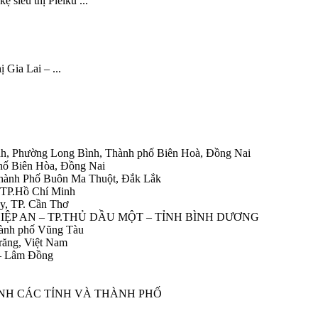
ệ siêu thị Pleiku ...
ị Gia Lai – ...
h, Phường Long Bình, Thành phố Biên Hoà, Đồng Nai
hố Biên Hòa, Đồng Nai
Thành Phố Buôn Ma Thuột, Đắk Lắk
 TP.Hồ Chí Minh
y, TP. Cần Thơ
HIỆP AN – TP.THỦ DẦU MỘT – TỈNH BÌNH DƯƠNG
ành phố Vũng Tàu
răng, Việt Nam
 – Lâm Đồng
ÀNH CÁC TỈNH VÀ THÀNH PHỐ