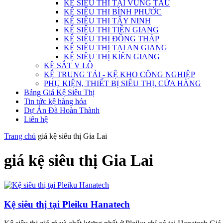
KỆ SIÊU THỊ TẠI VŨNG TÀU
KỆ SIÊU THỊ BÌNH PHƯỚC
KỆ SIÊU THỊ TÂY NINH
KỆ SIÊU THỊ TIỀN GIANG
KỆ SIÊU THỊ ĐỒNG THÁP
KỆ SIÊU THỊ TẠI AN GIANG
KỆ SIÊU THỊ KIÊN GIANG
KỆ SẮT V LỖ
KỆ TRUNG TẢI - KỆ KHO CÔNG NGHIỆP
PHỤ KIỆN, THIẾT BỊ SIÊU THỊ, CỬA HÀNG
Bảng Giá Kệ Siêu Thị
Tin tức kệ hàng hóa
Dự Án Đã Hoàn Thành
Liên hệ
Trang chủ
giá kệ siêu thị Gia Lai
giá kệ siêu thị Gia Lai
Kệ siêu thị tại Pleiku Hanatech