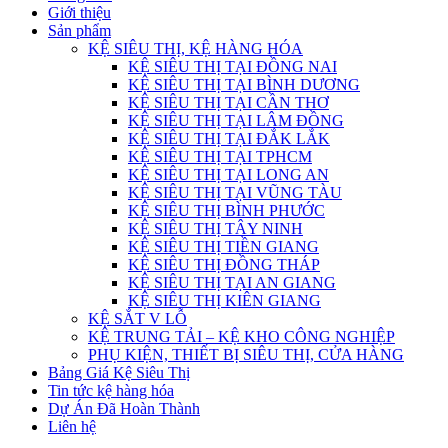
Giới thiệu
Sản phẩm
KỆ SIÊU THỊ, KỆ HÀNG HÓA
KỆ SIÊU THỊ TẠI ĐỒNG NAI
KỆ SIÊU THỊ TẠI BÌNH DƯƠNG
KỆ SIÊU THỊ TẠI CẦN THƠ
KỆ SIÊU THỊ TẠI LÂM ĐỒNG
KỆ SIÊU THỊ TẠI ĐẮK LẮK
KỆ SIÊU THỊ TẠI TPHCM
KỆ SIÊU THỊ TẠI LONG AN
KỆ SIÊU THỊ TẠI VŨNG TÀU
KỆ SIÊU THỊ BÌNH PHƯỚC
KỆ SIÊU THỊ TÂY NINH
KỆ SIÊU THỊ TIỀN GIANG
KỆ SIÊU THỊ ĐỒNG THÁP
KỆ SIÊU THỊ TẠI AN GIANG
KỆ SIÊU THỊ KIÊN GIANG
KỆ SẮT V LỖ
KỆ TRUNG TẢI – KỆ KHO CÔNG NGHIỆP
PHỤ KIỆN, THIẾT BỊ SIÊU THỊ, CỬA HÀNG
Bảng Giá Kệ Siêu Thị
Tin tức kệ hàng hóa
Dự Án Đã Hoàn Thành
Liên hệ