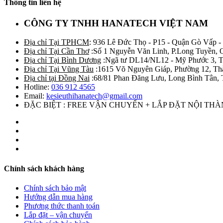
Thông tin liên hệ
CÔNG TY TNHH HANATECH VIỆT NAM
Địa chỉ Tại TPHCM
: 936 Lê Đức Thọ - P15 - Quận Gò Vấp -
Địa chỉ Tại Cần Thơ
:Số 1 Nguyễn Văn Linh, P.Long Tuyền, 
Địa chỉ Tại Bình Dương
:Ngã tư DL14/NL12 - Mỹ Phước 3, T
Địa chỉ Tại Vũng Tàu
:1615 Võ Nguyên Giáp, Phường 12, Th
Địa chỉ tại Đồng Nai
:68/81 Phan Đăng Lưu, Long Bình Tân, 
Hotline:
036 912 4565
Email:
kesieuthihanatech@gmail.com
ĐẶC BIỆT : FREE VẬN CHUYỂN + LẮP ĐẶT NỘI TH
Chính sách khách hàng
Chính sách bảo mật
Hướng dẫn mua hàng
Phương thức thanh toán
Lắp đặt – vận chuyển