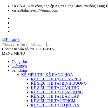
Lô CN-1, Khu công nghiệp Agtex Long Bình, Phường Long B
kesieuthihanatech@gmail.com
Hotline tư vấn hỗ trợ
0369124565
MENU
MENU
Trang chủ
Giới thiệu
Sản phẩm
KỆ SIÊU THỊ, KỆ HÀNG HÓA
KỆ SIÊU THỊ TẠI ĐỒNG NAI
KỆ SIÊU THỊ TẠI BÌNH DƯƠNG
KỆ SIÊU THỊ TẠI CẦN THƠ
KỆ SIÊU THỊ TẠI LÂM ĐỒNG
KỆ SIÊU THỊ TẠI ĐẮK LẮK
KỆ SIÊU THỊ TẠI TPHCM
KỆ SIÊU THỊ TẠI LONG AN