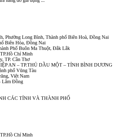
a hàng đồ gia dụng ...
h, Phường Long Bình, Thành phố Biên Hoà, Đồng Nai
hố Biên Hòa, Đồng Nai
Thành Phố Buôn Ma Thuột, Đắk Lắk
 TP.Hồ Chí Minh
y, TP. Cần Thơ
HIỆP AN – TP.THỦ DẦU MỘT – TỈNH BÌNH DƯƠNG
ành phố Vũng Tàu
răng, Việt Nam
 – Lâm Đồng
ÀNH CÁC TỈNH VÀ THÀNH PHỐ
 TP.Hồ Chí Minh