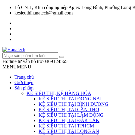
Lô CN-1, Khu công nghiệp Agtex Long Bình, Phường Long B
kesieuthihanatech@gmail.com
Hotline tư vấn hỗ trợ
0369124565
MENU
MENU
Trang chủ
Giới thiệu
Sản phẩm
KỆ SIÊU THỊ, KỆ HÀNG HÓA
KỆ SIÊU THỊ TẠI ĐỒNG NAI
KỆ SIÊU THỊ TẠI BÌNH DƯƠNG
KỆ SIÊU THỊ TẠI CẦN THƠ
KỆ SIÊU THỊ TẠI LÂM ĐỒNG
KỆ SIÊU THỊ TẠI ĐẮK LẮK
KỆ SIÊU THỊ TẠI TPHCM
KỆ SIÊU THỊ TẠI LONG AN