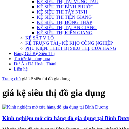
KỆ SIÊU THỊ TẠI VŨNG TÀU
KỆ SIÊU THỊ BÌNH PHƯỚC
KỆ SIÊU THỊ TÂY NINH
KỆ SIÊU THỊ TIỀN GIANG
KỆ SIÊU THỊ ĐỒNG THÁP
KỆ SIÊU THỊ TẠI AN GIANG
KỆ SIÊU THỊ KIÊN GIANG
KỆ SẮT V LỖ
KỆ TRUNG TẢI - KỆ KHO CÔNG NGHIỆP
PHỤ KIỆN, THIẾT BỊ SIÊU THỊ, CỬA HÀNG
Bảng Giá Kệ Siêu Thị
Tin tức kệ hàng hóa
Dự Án Đã Hoàn Thành
Liên hệ
Trang chủ
giá kệ siêu thị đồ gia dụng
giá kệ siêu thị đồ gia dụng
Kinh nghiệm mở cửa hàng đồ gia dụng tại Bình Dươ