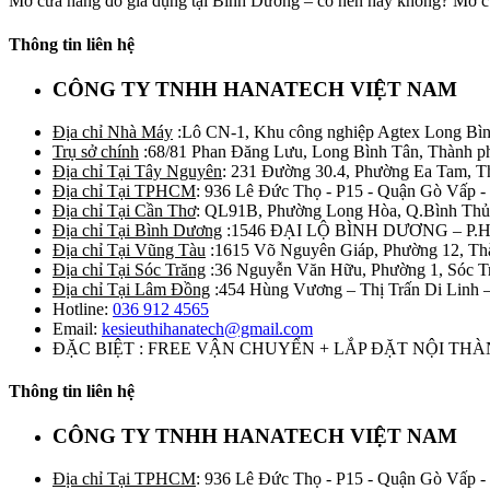
Mở cửa hàng đồ gia dụng tại Bình Dương – có nên hay không? Mở cử
Thông tin liên hệ
CÔNG TY TNHH HANATECH VIỆT NAM
Địa chỉ Nhà Máy
:Lô CN-1, Khu công nghiệp Agtex Long Bìn
Trụ sở chính
:68/81 Phan Đăng Lưu, Long Bình Tân, Thành p
Địa chỉ Tại Tây Nguyên
: 231 Đường 30.4, Phường Ea Tam, 
Địa chỉ Tại TPHCM
: 936 Lê Đức Thọ - P15 - Quận Gò Vấp -
Địa chỉ Tại Cần Thơ
: QL91B, Phường Long Hòa, Q.Bình Thủ
Địa chỉ Tại Bình Dương
:1546 ĐẠI LỘ BÌNH DƯƠNG – P.
Địa chỉ Tại Vũng Tàu
:1615 Võ Nguyên Giáp, Phường 12, Th
Địa chỉ Tại Sóc Trăng
:36 Nguyễn Văn Hữu, Phường 1, Sóc T
Địa chỉ Tại Lâm Đồng
:454 Hùng Vương – Thị Trấn Di Linh
Hotline:
036 912 4565
Email:
kesieuthihanatech@gmail.com
ĐẶC BIỆT : FREE VẬN CHUYỂN + LẮP ĐẶT NỘI TH
Thông tin liên hệ
CÔNG TY TNHH HANATECH VIỆT NAM
Địa chỉ Tại TPHCM
: 936 Lê Đức Thọ - P15 - Quận Gò Vấp -