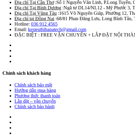
Địa chỉ Tại Cần Thơ
:Số 1 Nguyễn Văn Linh, P.Long Tuyền, 
Địa chỉ Tại Bình Dương
:Ngã tư DL14/NL12 - Mỹ Phước 3, T
Địa chỉ Tại Vũng Tàu
:1615 Võ Nguyên Giáp, Phường 12, Th
Địa chỉ tại Đồng Nai
:68/81 Phan Đăng Lưu, Long Bình Tân, 
Hotline:
036 912 4565
Email:
kesieuthihanatech@gmail.com
ĐẶC BIỆT : FREE VẬN CHUYỂN + LẮP ĐẶT NỘI TH
Chính sách khách hàng
Chính sách bảo mật
Hướng dẫn mua hàng
Phương thức thanh toán
Lắp đặt – vận chuyển
Chính sách bảo hành