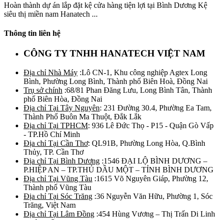
Hoàn thành dự án lắp đặt kệ cửa hàng tiện lợi tại Bình Dương Kệ
siêu thị miền nam Hanatech ...
Thông tin liên hệ
CÔNG TY TNHH HANATECH VIỆT NAM
Địa chỉ Nhà Máy
:Lô CN-1, Khu công nghiệp Agtex Long
Bình, Phường Long Bình, Thành phố Biên Hoà, Đồng Nai
Trụ sở chính
:68/81 Phan Đăng Lưu, Long Bình Tân, Thành
phố Biên Hòa, Đồng Nai
Địa chỉ Tại Tây Nguyên
: 231 Đường 30.4, Phường Ea Tam,
Thành Phố Buôn Ma Thuột, Đắk Lắk
Địa chỉ Tại TPHCM
: 936 Lê Đức Thọ - P15 - Quận Gò Vấp
- TP.Hồ Chí Minh
Địa chỉ Tại Cần Thơ
: QL91B, Phường Long Hòa, Q.Bình
Thủy, TP. Cần Thơ
Địa chỉ Tại Bình Dương
:1546 ĐẠI LỘ BÌNH DƯƠNG –
P.HIỆP AN – TP.THỦ DẦU MỘT – TỈNH BÌNH DƯƠNG
Địa chỉ Tại Vũng Tàu
:1615 Võ Nguyên Giáp, Phường 12,
Thành phố Vũng Tàu
Địa chỉ Tại Sóc Trăng
:36 Nguyễn Văn Hữu, Phường 1, Sóc
Trăng, Việt Nam
Địa chỉ Tại Lâm Đồng
:454 Hùng Vương – Thị Trấn Di Linh