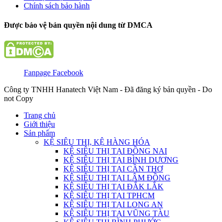
Chính sách bảo hành
Được bảo vệ bản quyền nội dung từ DMCA
Fanpage Facebook
Công ty TNHH Hanatech Việt Nam - Đã đăng ký bản quyền - Do
not Copy
Trang chủ
Giới thiệu
Sản phẩm
KỆ SIÊU THỊ, KỆ HÀNG HÓA
KỆ SIÊU THỊ TẠI ĐỒNG NAI
KỆ SIÊU THỊ TẠI BÌNH DƯƠNG
KỆ SIÊU THỊ TẠI CẦN THƠ
KỆ SIÊU THỊ TẠI LÂM ĐỒNG
KỆ SIÊU THỊ TẠI ĐẮK LẮK
KỆ SIÊU THỊ TẠI TPHCM
KỆ SIÊU THỊ TẠI LONG AN
KỆ SIÊU THỊ TẠI VŨNG TÀU