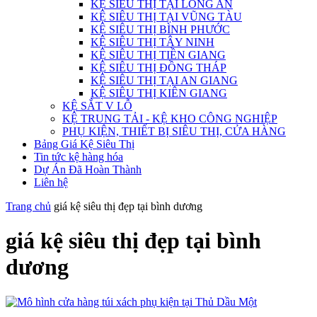
KỆ SIÊU THỊ TẠI LONG AN
KỆ SIÊU THỊ TẠI VŨNG TÀU
KỆ SIÊU THỊ BÌNH PHƯỚC
KỆ SIÊU THỊ TÂY NINH
KỆ SIÊU THỊ TIỀN GIANG
KỆ SIÊU THỊ ĐỒNG THÁP
KỆ SIÊU THỊ TẠI AN GIANG
KỆ SIÊU THỊ KIÊN GIANG
KỆ SẮT V LỖ
KỆ TRUNG TẢI - KỆ KHO CÔNG NGHIỆP
PHỤ KIỆN, THIẾT BỊ SIÊU THỊ, CỬA HÀNG
Bảng Giá Kệ Siêu Thị
Tin tức kệ hàng hóa
Dự Án Đã Hoàn Thành
Liên hệ
Trang chủ
giá kệ siêu thị đẹp tại bình dương
giá kệ siêu thị đẹp tại bình
dương