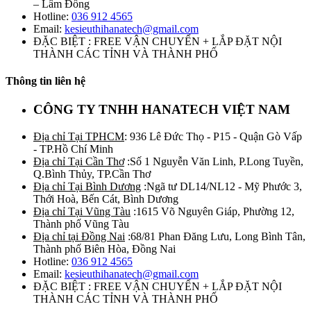
– Lâm Đồng
Hotline:
036 912 4565
Email:
kesieuthihanatech@gmail.com
ĐẶC BIỆT : FREE VẬN CHUYỂN + LẮP ĐẶT NỘI
THÀNH CÁC TỈNH VÀ THÀNH PHỐ
Thông tin liên hệ
CÔNG TY TNHH HANATECH VIỆT NAM
Địa chỉ Tại TPHCM
: 936 Lê Đức Thọ - P15 - Quận Gò Vấp
- TP.Hồ Chí Minh
Địa chỉ Tại Cần Thơ
:Số 1 Nguyễn Văn Linh, P.Long Tuyền,
Q.Bình Thủy, TP.Cần Thơ
Địa chỉ Tại Bình Dương
:Ngã tư DL14/NL12 - Mỹ Phước 3,
Thới Hoà, Bến Cát, Bình Dương
Địa chỉ Tại Vũng Tàu
:1615 Võ Nguyên Giáp, Phường 12,
Thành phố Vũng Tàu
Địa chỉ tại Đồng Nai
:68/81 Phan Đăng Lưu, Long Bình Tân,
Thành phố Biên Hòa, Đồng Nai
Hotline:
036 912 4565
Email:
kesieuthihanatech@gmail.com
ĐẶC BIỆT : FREE VẬN CHUYỂN + LẮP ĐẶT NỘI
THÀNH CÁC TỈNH VÀ THÀNH PHỐ