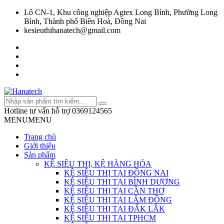
Lô CN-1, Khu công nghiệp Agtex Long Bình, Phường Long
Bình, Thành phố Biên Hoà, Đồng Nai
kesieuthihanatech@gmail.com
Hotline tư vấn hỗ trợ
0369124565
MENU
MENU
Trang chủ
Giới thiệu
Sản phẩm
KỆ SIÊU THỊ, KỆ HÀNG HÓA
KỆ SIÊU THỊ TẠI ĐỒNG NAI
KỆ SIÊU THỊ TẠI BÌNH DƯƠNG
KỆ SIÊU THỊ TẠI CẦN THƠ
KỆ SIÊU THỊ TẠI LÂM ĐỒNG
KỆ SIÊU THỊ TẠI ĐẮK LẮK
KỆ SIÊU THỊ TẠI TPHCM