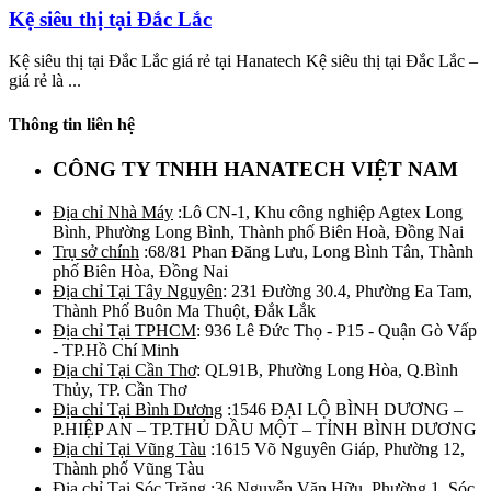
Kệ siêu thị tại Đắc Lắc
Kệ siêu thị tại Đắc Lắc giá rẻ tại Hanatech Kệ siêu thị tại Đắc Lắc –
giá rẻ là ...
Thông tin liên hệ
CÔNG TY TNHH HANATECH VIỆT NAM
Địa chỉ Nhà Máy
:Lô CN-1, Khu công nghiệp Agtex Long
Bình, Phường Long Bình, Thành phố Biên Hoà, Đồng Nai
Trụ sở chính
:68/81 Phan Đăng Lưu, Long Bình Tân, Thành
phố Biên Hòa, Đồng Nai
Địa chỉ Tại Tây Nguyên
: 231 Đường 30.4, Phường Ea Tam,
Thành Phố Buôn Ma Thuột, Đắk Lắk
Địa chỉ Tại TPHCM
: 936 Lê Đức Thọ - P15 - Quận Gò Vấp
- TP.Hồ Chí Minh
Địa chỉ Tại Cần Thơ
: QL91B, Phường Long Hòa, Q.Bình
Thủy, TP. Cần Thơ
Địa chỉ Tại Bình Dương
:1546 ĐẠI LỘ BÌNH DƯƠNG –
P.HIỆP AN – TP.THỦ DẦU MỘT – TỈNH BÌNH DƯƠNG
Địa chỉ Tại Vũng Tàu
:1615 Võ Nguyên Giáp, Phường 12,
Thành phố Vũng Tàu
Địa chỉ Tại Sóc Trăng
:36 Nguyễn Văn Hữu, Phường 1, Sóc