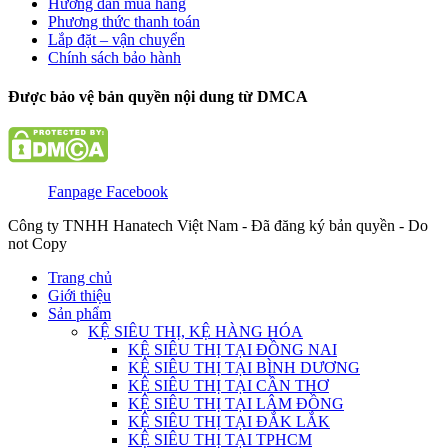
Hướng dẫn mua hàng
Phương thức thanh toán
Lắp đặt – vận chuyển
Chính sách bảo hành
Được bảo vệ bản quyền nội dung từ DMCA
Fanpage Facebook
Công ty TNHH Hanatech Việt Nam - Đã đăng ký bản quyền - Do
not Copy
Trang chủ
Giới thiệu
Sản phẩm
KỆ SIÊU THỊ, KỆ HÀNG HÓA
KỆ SIÊU THỊ TẠI ĐỒNG NAI
KỆ SIÊU THỊ TẠI BÌNH DƯƠNG
KỆ SIÊU THỊ TẠI CẦN THƠ
KỆ SIÊU THỊ TẠI LÂM ĐỒNG
KỆ SIÊU THỊ TẠI ĐẮK LẮK
KỆ SIÊU THỊ TẠI TPHCM