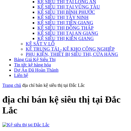
KỆ SIÊU THỊ TẠI LONG AN
KỆ SIÊU THỊ TẠI VŨNG TÀU
KỆ SIÊU THỊ BÌNH PHƯỚC
KỆ SIÊU THỊ TÂY NINH
KỆ SIÊU THỊ TIỀN GIANG
KỆ SIÊU THỊ ĐỒNG THÁP
KỆ SIÊU THỊ TẠI AN GIANG
KỆ SIÊU THỊ KIÊN GIANG
KỆ SẮT V LỖ
KỆ TRUNG TẢI - KỆ KHO CÔNG NGHIỆP
PHỤ KIỆN, THIẾT BỊ SIÊU THỊ, CỬA HÀNG
Bảng Giá Kệ Siêu Thị
Tin tức kệ hàng hóa
Dự Án Đã Hoàn Thành
Liên hệ
Trang chủ
địa chỉ bán kệ siêu thị tại Đắc Lắc
địa chỉ bán kệ siêu thị tại Đắc
Lắc