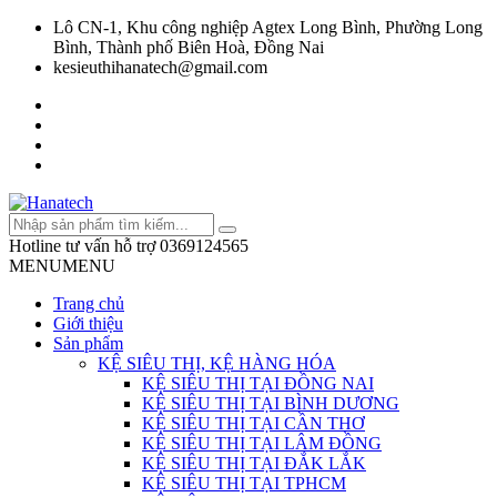
Lô CN-1, Khu công nghiệp Agtex Long Bình, Phường Long
Bình, Thành phố Biên Hoà, Đồng Nai
kesieuthihanatech@gmail.com
Hotline tư vấn hỗ trợ
0369124565
MENU
MENU
Trang chủ
Giới thiệu
Sản phẩm
KỆ SIÊU THỊ, KỆ HÀNG HÓA
KỆ SIÊU THỊ TẠI ĐỒNG NAI
KỆ SIÊU THỊ TẠI BÌNH DƯƠNG
KỆ SIÊU THỊ TẠI CẦN THƠ
KỆ SIÊU THỊ TẠI LÂM ĐỒNG
KỆ SIÊU THỊ TẠI ĐẮK LẮK
KỆ SIÊU THỊ TẠI TPHCM