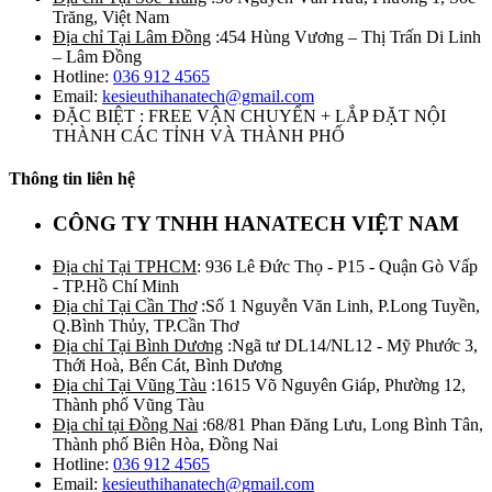
Trăng, Việt Nam
Địa chỉ Tại Lâm Đồng
:454 Hùng Vương – Thị Trấn Di Linh
– Lâm Đồng
Hotline:
036 912 4565
Email:
kesieuthihanatech@gmail.com
ĐẶC BIỆT : FREE VẬN CHUYỂN + LẮP ĐẶT NỘI
THÀNH CÁC TỈNH VÀ THÀNH PHỐ
Thông tin liên hệ
CÔNG TY TNHH HANATECH VIỆT NAM
Địa chỉ Tại TPHCM
: 936 Lê Đức Thọ - P15 - Quận Gò Vấp
- TP.Hồ Chí Minh
Địa chỉ Tại Cần Thơ
:Số 1 Nguyễn Văn Linh, P.Long Tuyền,
Q.Bình Thủy, TP.Cần Thơ
Địa chỉ Tại Bình Dương
:Ngã tư DL14/NL12 - Mỹ Phước 3,
Thới Hoà, Bến Cát, Bình Dương
Địa chỉ Tại Vũng Tàu
:1615 Võ Nguyên Giáp, Phường 12,
Thành phố Vũng Tàu
Địa chỉ tại Đồng Nai
:68/81 Phan Đăng Lưu, Long Bình Tân,
Thành phố Biên Hòa, Đồng Nai
Hotline:
036 912 4565
Email:
kesieuthihanatech@gmail.com