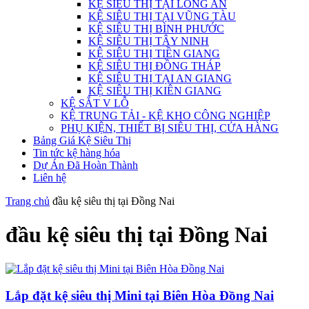
KỆ SIÊU THỊ TẠI LONG AN
KỆ SIÊU THỊ TẠI VŨNG TÀU
KỆ SIÊU THỊ BÌNH PHƯỚC
KỆ SIÊU THỊ TÂY NINH
KỆ SIÊU THỊ TIỀN GIANG
KỆ SIÊU THỊ ĐỒNG THÁP
KỆ SIÊU THỊ TẠI AN GIANG
KỆ SIÊU THỊ KIÊN GIANG
KỆ SẮT V LỖ
KỆ TRUNG TẢI - KỆ KHO CÔNG NGHIỆP
PHỤ KIỆN, THIẾT BỊ SIÊU THỊ, CỬA HÀNG
Bảng Giá Kệ Siêu Thị
Tin tức kệ hàng hóa
Dự Án Đã Hoàn Thành
Liên hệ
Trang chủ
đầu kệ siêu thị tại Đồng Nai
đầu kệ siêu thị tại Đồng Nai
Lắp đặt kệ siêu thị Mini tại Biên Hòa Đồng Nai