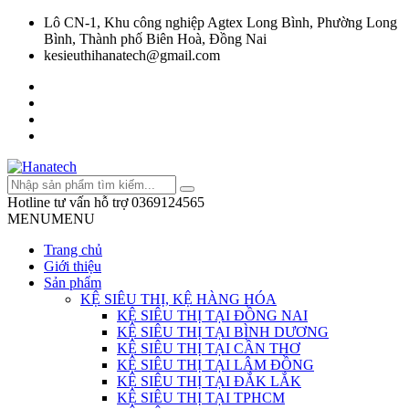
Lô CN-1, Khu công nghiệp Agtex Long Bình, Phường Long
Bình, Thành phố Biên Hoà, Đồng Nai
kesieuthihanatech@gmail.com
Hotline tư vấn hỗ trợ
0369124565
MENU
MENU
Trang chủ
Giới thiệu
Sản phẩm
KỆ SIÊU THỊ, KỆ HÀNG HÓA
KỆ SIÊU THỊ TẠI ĐỒNG NAI
KỆ SIÊU THỊ TẠI BÌNH DƯƠNG
KỆ SIÊU THỊ TẠI CẦN THƠ
KỆ SIÊU THỊ TẠI LÂM ĐỒNG
KỆ SIÊU THỊ TẠI ĐẮK LẮK
KỆ SIÊU THỊ TẠI TPHCM