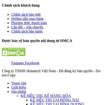
Chính sách khách hàng
Chính sách bảo mật
Hướng dẫn mua hàng
Phương thức thanh toán
Lắp đặt – vận chuyển
Chính sách bảo hành
Được bảo vệ bản quyền nội dung từ DMCA
Fanpage Facebook
Công ty TNHH Hanatech Việt Nam - Đã đăng ký bản quyền - Do
not Copy
Trang chủ
Giới thiệu
Sản phẩm
KỆ SIÊU THỊ, KỆ HÀNG HÓA
KỆ SIÊU THỊ TẠI ĐỒNG NAI
KỆ SIÊU THỊ TẠI BÌNH DƯƠNG