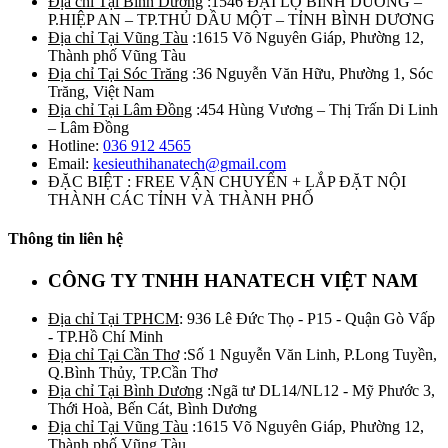
Địa chỉ Tại Bình Dương
:1546 ĐẠI LỘ BÌNH DƯƠNG –
P.HIỆP AN – TP.THỦ DẦU MỘT – TỈNH BÌNH DƯƠNG
Địa chỉ Tại Vũng Tàu
:1615 Võ Nguyên Giáp, Phường 12,
Thành phố Vũng Tàu
Địa chỉ Tại Sóc Trăng
:36 Nguyễn Văn Hữu, Phường 1, Sóc
Trăng, Việt Nam
Địa chỉ Tại Lâm Đồng
:454 Hùng Vương – Thị Trấn Di Linh
– Lâm Đồng
Hotline:
036 912 4565
Email:
kesieuthihanatech@gmail.com
ĐẶC BIỆT : FREE VẬN CHUYỂN + LẮP ĐẶT NỘI
THÀNH CÁC TỈNH VÀ THÀNH PHỐ
Thông tin liên hệ
CÔNG TY TNHH HANATECH VIỆT NAM
Địa chỉ Tại TPHCM
: 936 Lê Đức Thọ - P15 - Quận Gò Vấp
- TP.Hồ Chí Minh
Địa chỉ Tại Cần Thơ
:Số 1 Nguyễn Văn Linh, P.Long Tuyền,
Q.Bình Thủy, TP.Cần Thơ
Địa chỉ Tại Bình Dương
:Ngã tư DL14/NL12 - Mỹ Phước 3,
Thới Hoà, Bến Cát, Bình Dương
Địa chỉ Tại Vũng Tàu
:1615 Võ Nguyên Giáp, Phường 12,
Thành phố Vũng Tàu