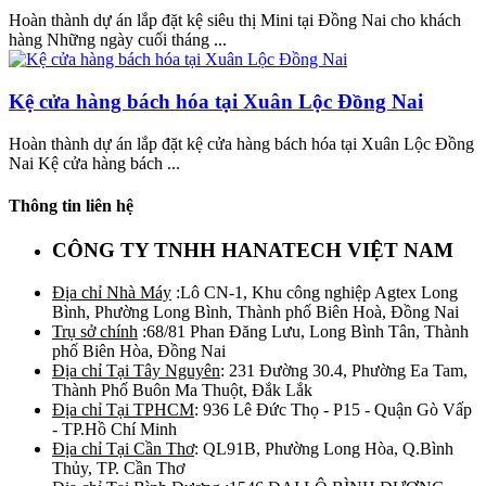
Hoàn thành dự án lắp đặt kệ siêu thị Mini tại Đồng Nai cho khách
hàng Những ngày cuối tháng ...
Kệ cửa hàng bách hóa tại Xuân Lộc Đồng Nai
Hoàn thành dự án lắp đặt kệ cửa hàng bách hóa tại Xuân Lộc Đồng
Nai Kệ cửa hàng bách ...
Thông tin liên hệ
CÔNG TY TNHH HANATECH VIỆT NAM
Địa chỉ Nhà Máy
:Lô CN-1, Khu công nghiệp Agtex Long
Bình, Phường Long Bình, Thành phố Biên Hoà, Đồng Nai
Trụ sở chính
:68/81 Phan Đăng Lưu, Long Bình Tân, Thành
phố Biên Hòa, Đồng Nai
Địa chỉ Tại Tây Nguyên
: 231 Đường 30.4, Phường Ea Tam,
Thành Phố Buôn Ma Thuột, Đắk Lắk
Địa chỉ Tại TPHCM
: 936 Lê Đức Thọ - P15 - Quận Gò Vấp
- TP.Hồ Chí Minh
Địa chỉ Tại Cần Thơ
: QL91B, Phường Long Hòa, Q.Bình
Thủy, TP. Cần Thơ