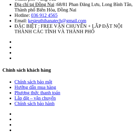
Địa chỉ tại Đồng Nai
:68/81 Phan Đăng Lưu, Long Bình Tân,
Thành phố Biên Hòa, Đồng Nai
Hotline:
036 912 4565
Email:
kesieuthihanatech@gmail.com
ĐẶC BIỆT : FREE VẬN CHUYỂN + LẮP ĐẶT NỘI
THÀNH CÁC TỈNH VÀ THÀNH PHỐ
Chính sách khách hàng
Chính sách bảo mật
Hướng dẫn mua hàng
Phương thức thanh toán
Lắp đặt – vận chuyển
Chính sách bảo hành