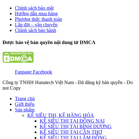
Chính sách bảo mật
Hướng dẫn mua hàng
Phương thức thanh toán
Lắp đặt – vận chuyển
Chính sách bảo hành
Được bảo vệ bản quyền nội dung từ DMCA
Fanpage Facebook
Công ty TNHH Hanatech Việt Nam - Đã đăng ký bản quyền - Do
not Copy
Trang chủ
Giới thiệu
Sản phẩm
KỆ SIÊU THỊ, KỆ HÀNG HÓA
KỆ SIÊU THỊ TẠI ĐỒNG NAI
KỆ SIÊU THỊ TẠI BÌNH DƯƠNG
KỆ SIÊU THỊ TẠI CẦN THƠ
KỆ SIÊU THỊ TẠI LÂM ĐỒNG