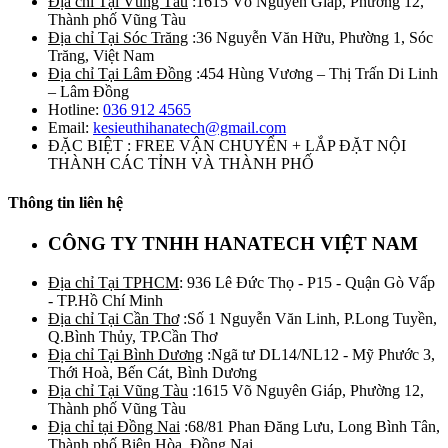
Địa chỉ Tại Vũng Tàu
:1615 Võ Nguyên Giáp, Phường 12,
Thành phố Vũng Tàu
Địa chỉ Tại Sóc Trăng
:36 Nguyễn Văn Hữu, Phường 1, Sóc
Trăng, Việt Nam
Địa chỉ Tại Lâm Đồng
:454 Hùng Vương – Thị Trấn Di Linh
– Lâm Đồng
Hotline:
036 912 4565
Email:
kesieuthihanatech@gmail.com
ĐẶC BIỆT : FREE VẬN CHUYỂN + LẮP ĐẶT NỘI
THÀNH CÁC TỈNH VÀ THÀNH PHỐ
Thông tin liên hệ
CÔNG TY TNHH HANATECH VIỆT NAM
Địa chỉ Tại TPHCM
: 936 Lê Đức Thọ - P15 - Quận Gò Vấp
- TP.Hồ Chí Minh
Địa chỉ Tại Cần Thơ
:Số 1 Nguyễn Văn Linh, P.Long Tuyền,
Q.Bình Thủy, TP.Cần Thơ
Địa chỉ Tại Bình Dương
:Ngã tư DL14/NL12 - Mỹ Phước 3,
Thới Hoà, Bến Cát, Bình Dương
Địa chỉ Tại Vũng Tàu
:1615 Võ Nguyên Giáp, Phường 12,
Thành phố Vũng Tàu
Địa chỉ tại Đồng Nai
:68/81 Phan Đăng Lưu, Long Bình Tân,
Thành phố Biên Hòa, Đồng Nai