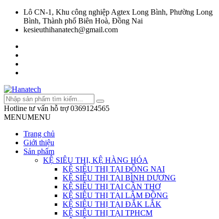
Lô CN-1, Khu công nghiệp Agtex Long Bình, Phường Long
Bình, Thành phố Biên Hoà, Đồng Nai
kesieuthihanatech@gmail.com
Hotline tư vấn hỗ trợ
0369124565
MENU
MENU
Trang chủ
Giới thiệu
Sản phẩm
KỆ SIÊU THỊ, KỆ HÀNG HÓA
KỆ SIÊU THỊ TẠI ĐỒNG NAI
KỆ SIÊU THỊ TẠI BÌNH DƯƠNG
KỆ SIÊU THỊ TẠI CẦN THƠ
KỆ SIÊU THỊ TẠI LÂM ĐỒNG
KỆ SIÊU THỊ TẠI ĐẮK LẮK
KỆ SIÊU THỊ TẠI TPHCM