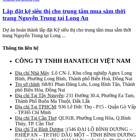
Lắp đặt kệ siêu thị cho trung tâm mua sắm thời
trang Nguyễn Trung tại Long An
Dự án hoàn thành lắp đặt Kệ siêu thị cho trung tâm mua sắm thời
trang Nguyễn Trung tại Long ...
Thông tin liên hệ
CÔNG TY TNHH HANATECH VIỆT NAM
Địa chỉ Nhà Máy
:Lô CN-1, Khu công nghiệp Agtex Long
Bình, Phường Long Bình, Thành phố Biên Hoà, Đồng Nai
Trụ sở chính
:68/81 Phan Đăng Lưu, Long Bình Tân, Thành
phố Biên Hòa, Đồng Nai
Địa chỉ Tại Tây Nguyên
: 231 Đường 30.4, Phường Ea Tam,
Thành Phố Buôn Ma Thuột, Đắk Lắk
Địa chỉ Tại TPHCM
: 936 Lê Đức Thọ - P15 - Quận Gò Vấp
- TP.Hồ Chí Minh
Địa chỉ Tại Cần Thơ
: QL91B, Phường Long Hòa, Q.Bình
Thủy, TP. Cần Thơ
Địa chỉ Tại Bình Dương
:1546 ĐẠI LỘ BÌNH DƯƠNG –
P.HIỆP AN – TP.THỦ DẦU MỘT – TỈNH BÌNH DƯƠNG