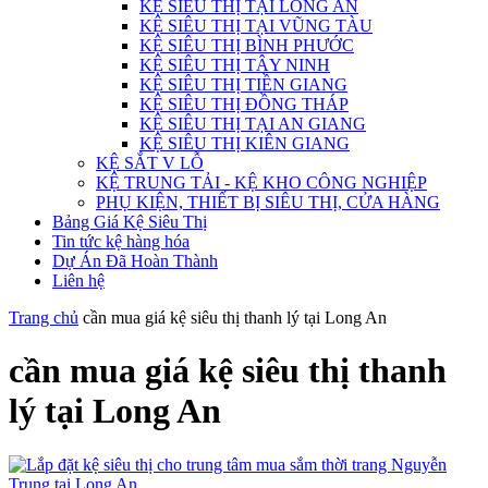
KỆ SIÊU THỊ TẠI LONG AN
KỆ SIÊU THỊ TẠI VŨNG TÀU
KỆ SIÊU THỊ BÌNH PHƯỚC
KỆ SIÊU THỊ TÂY NINH
KỆ SIÊU THỊ TIỀN GIANG
KỆ SIÊU THỊ ĐỒNG THÁP
KỆ SIÊU THỊ TẠI AN GIANG
KỆ SIÊU THỊ KIÊN GIANG
KỆ SẮT V LỖ
KỆ TRUNG TẢI - KỆ KHO CÔNG NGHIỆP
PHỤ KIỆN, THIẾT BỊ SIÊU THỊ, CỬA HÀNG
Bảng Giá Kệ Siêu Thị
Tin tức kệ hàng hóa
Dự Án Đã Hoàn Thành
Liên hệ
Trang chủ
cần mua giá kệ siêu thị thanh lý tại Long An
cần mua giá kệ siêu thị thanh
lý tại Long An