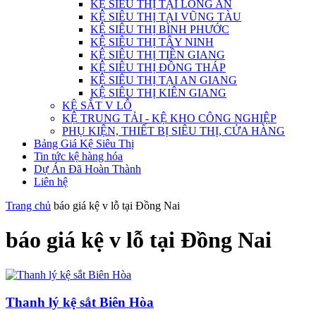
KỆ SIÊU THỊ TẠI LONG AN
KỆ SIÊU THỊ TẠI VŨNG TÀU
KỆ SIÊU THỊ BÌNH PHƯỚC
KỆ SIÊU THỊ TÂY NINH
KỆ SIÊU THỊ TIỀN GIANG
KỆ SIÊU THỊ ĐỒNG THÁP
KỆ SIÊU THỊ TẠI AN GIANG
KỆ SIÊU THỊ KIÊN GIANG
KỆ SẮT V LỖ
KỆ TRUNG TẢI - KỆ KHO CÔNG NGHIỆP
PHỤ KIỆN, THIẾT BỊ SIÊU THỊ, CỬA HÀNG
Bảng Giá Kệ Siêu Thị
Tin tức kệ hàng hóa
Dự Án Đã Hoàn Thành
Liên hệ
Trang chủ
báo giá kệ v lỗ tại Đồng Nai
báo giá kệ v lỗ tại Đồng Nai
Thanh lý kệ sắt Biên Hòa