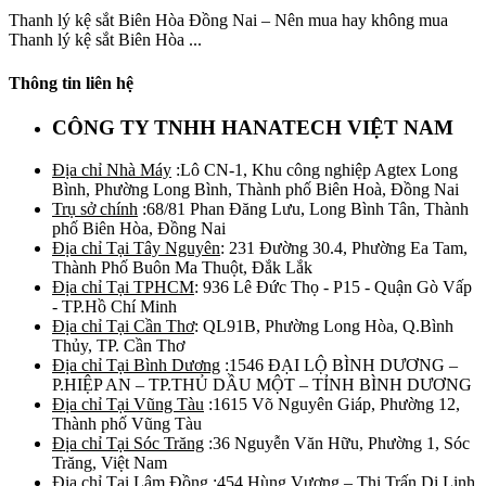
Thanh lý kệ sắt Biên Hòa Đồng Nai – Nên mua hay không mua
Thanh lý kệ sắt Biên Hòa ...
Thông tin liên hệ
CÔNG TY TNHH HANATECH VIỆT NAM
Địa chỉ Nhà Máy
:Lô CN-1, Khu công nghiệp Agtex Long
Bình, Phường Long Bình, Thành phố Biên Hoà, Đồng Nai
Trụ sở chính
:68/81 Phan Đăng Lưu, Long Bình Tân, Thành
phố Biên Hòa, Đồng Nai
Địa chỉ Tại Tây Nguyên
: 231 Đường 30.4, Phường Ea Tam,
Thành Phố Buôn Ma Thuột, Đắk Lắk
Địa chỉ Tại TPHCM
: 936 Lê Đức Thọ - P15 - Quận Gò Vấp
- TP.Hồ Chí Minh
Địa chỉ Tại Cần Thơ
: QL91B, Phường Long Hòa, Q.Bình
Thủy, TP. Cần Thơ
Địa chỉ Tại Bình Dương
:1546 ĐẠI LỘ BÌNH DƯƠNG –
P.HIỆP AN – TP.THỦ DẦU MỘT – TỈNH BÌNH DƯƠNG
Địa chỉ Tại Vũng Tàu
:1615 Võ Nguyên Giáp, Phường 12,
Thành phố Vũng Tàu
Địa chỉ Tại Sóc Trăng
:36 Nguyễn Văn Hữu, Phường 1, Sóc
Trăng, Việt Nam
Địa chỉ Tại Lâm Đồng
:454 Hùng Vương – Thị Trấn Di Linh