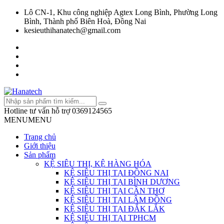
Lô CN-1, Khu công nghiệp Agtex Long Bình, Phường Long
Bình, Thành phố Biên Hoà, Đồng Nai
kesieuthihanatech@gmail.com
Hotline tư vấn hỗ trợ
0369124565
MENU
MENU
Trang chủ
Giới thiệu
Sản phẩm
KỆ SIÊU THỊ, KỆ HÀNG HÓA
KỆ SIÊU THỊ TẠI ĐỒNG NAI
KỆ SIÊU THỊ TẠI BÌNH DƯƠNG
KỆ SIÊU THỊ TẠI CẦN THƠ
KỆ SIÊU THỊ TẠI LÂM ĐỒNG
KỆ SIÊU THỊ TẠI ĐẮK LẮK
KỆ SIÊU THỊ TẠI TPHCM