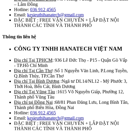
– Lâm Đồng
Hotline:
036 912 4565
Email:
kesieuthihanatech@gmail.com
ĐẶC BIỆT : FREE VẬN CHUYỂN + LẮP ĐẶT NỘI
THÀNH CÁC TỈNH VÀ THÀNH PHỐ
Thông tin liên hệ
CÔNG TY TNHH HANATECH VIỆT NAM
Địa chỉ Tại TPHCM
: 936 Lê Đức Thọ - P15 - Quận Gò Vấp
- TP.Hồ Chí Minh
Địa chỉ Tại Cần Thơ
:Số 1 Nguyễn Văn Linh, P.Long Tuyền,
Q.Bình Thủy, TP.Cần Thơ
Địa chỉ Tại Bình Dương
:Ngã tư DL14/NL12 - Mỹ Phước 3,
Thới Hoà, Bến Cát, Bình Dương
Địa chỉ Tại Vũng Tàu
:1615 Võ Nguyên Giáp, Phường 12,
Thành phố Vũng Tàu
Địa chỉ tại Đồng Nai
:68/81 Phan Đăng Lưu, Long Bình Tân,
Thành phố Biên Hòa, Đồng Nai
Hotline:
036 912 4565
Email:
kesieuthihanatech@gmail.com
ĐẶC BIỆT : FREE VẬN CHUYỂN + LẮP ĐẶT NỘI
THÀNH CÁC TỈNH VÀ THÀNH PHỐ