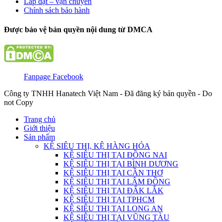
Lắp đặt – vận chuyển
Chính sách bảo hành
Được bảo vệ bản quyền nội dung từ DMCA
Fanpage Facebook
Công ty TNHH Hanatech Việt Nam - Đã đăng ký bản quyền - Do
not Copy
Trang chủ
Giới thiệu
Sản phẩm
KỆ SIÊU THỊ, KỆ HÀNG HÓA
KỆ SIÊU THỊ TẠI ĐỒNG NAI
KỆ SIÊU THỊ TẠI BÌNH DƯƠNG
KỆ SIÊU THỊ TẠI CẦN THƠ
KỆ SIÊU THỊ TẠI LÂM ĐỒNG
KỆ SIÊU THỊ TẠI ĐẮK LẮK
KỆ SIÊU THỊ TẠI TPHCM
KỆ SIÊU THỊ TẠI LONG AN
KỆ SIÊU THỊ TẠI VŨNG TÀU