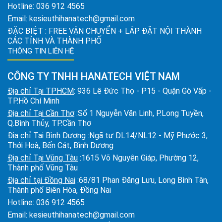
Hotline:
036 912 4565
Email:
kesieuthihanatech@gmail.com
ĐẶC BIỆT : FREE VẬN CHUYỂN + LẮP ĐẶT NỘI THÀNH
CÁC TỈNH VÀ THÀNH PHỐ
THÔNG TIN LIÊN HỆ
CÔNG TY TNHH HANATECH VIỆT NAM
Địa chỉ Tại TPHCM
: 936 Lê Đức Thọ - P15 - Quận Gò Vấp -
TP.Hồ Chí Minh
Địa chỉ Tại Cần Thơ
:Số 1 Nguyễn Văn Linh, P.Long Tuyền,
Q.Bình Thủy, TP.Cần Thơ
Địa chỉ Tại Bình Dương
:Ngã tư DL14/NL12 - Mỹ Phước 3,
Thới Hoà, Bến Cát, Bình Dương
Địa chỉ Tại Vũng Tàu
:1615 Võ Nguyên Giáp, Phường 12,
Thành phố Vũng Tàu
Địa chỉ tại Đồng Nai
:68/81 Phan Đăng Lưu, Long Bình Tân,
Thành phố Biên Hòa, Đồng Nai
Hotline:
036 912 4565
Email:
kesieuthihanatech@gmail.com