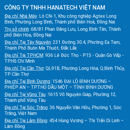
CÔNG TY TNHH HANATECH VIỆT NAM
Địa chỉ Nhà Máy
:Lô CN-1, Khu công nghiệp Agtex Long
Bình, Phường Long Bình, Thành phố Biên Hoà, Đồng Nai
Trụ sở chính
:68/81 Phan Đăng Lưu, Long Bình Tân, Thành
phố Biên Hòa, Đồng Nai
Địa chỉ Tại Tây Nguyên
: 231 Đường 30.4, Phường Ea Tam,
Thành Phố Buôn Ma Thuột, Đắk Lắk
Địa chỉ Tại TPHCM
: 936 Lê Đức Thọ - P15 - Quận Gò Vấp -
TP.Hồ Chí Minh
Địa chỉ Tại Cần Thơ
: QL91B, Phường Long Hòa, Q.Bình Thủy,
TP. Cần Thơ
Địa chỉ Tại Bình Dương
:1546 ĐẠI LỘ BÌNH DƯƠNG –
P.HIỆP AN – TP.THỦ DẦU MỘT – TỈNH BÌNH DƯƠNG
Địa chỉ Tại Vũng Tàu
:1615 Võ Nguyên Giáp, Phường 12,
Thành phố Vũng Tàu
Địa chỉ Tại Sóc Trăng
:36 Nguyễn Văn Hữu, Phường 1, Sóc
Trăng, Việt Nam
Địa chỉ Tại Lâm Đồng
:454 Hùng Vương – Thị Trấn Di Linh –
Lâm Đồng