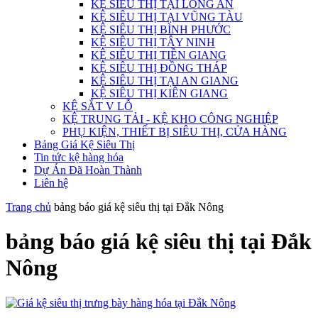
KỆ SIÊU THỊ TẠI LONG AN
KỆ SIÊU THỊ TẠI VŨNG TÀU
KỆ SIÊU THỊ BÌNH PHƯỚC
KỆ SIÊU THỊ TÂY NINH
KỆ SIÊU THỊ TIỀN GIANG
KỆ SIÊU THỊ ĐỒNG THÁP
KỆ SIÊU THỊ TẠI AN GIANG
KỆ SIÊU THỊ KIÊN GIANG
KỆ SẮT V LỖ
KỆ TRUNG TẢI - KỆ KHO CÔNG NGHIỆP
PHỤ KIỆN, THIẾT BỊ SIÊU THỊ, CỬA HÀNG
Bảng Giá Kệ Siêu Thị
Tin tức kệ hàng hóa
Dự Án Đã Hoàn Thành
Liên hệ
Trang chủ
bảng báo giá kệ siêu thị tại Đắk Nông
bảng báo giá kệ siêu thị tại Đắk
Nông