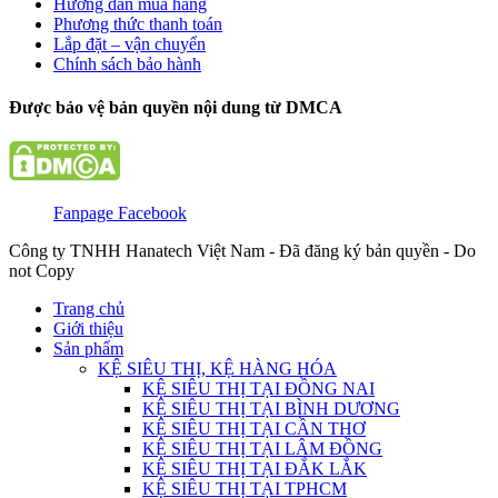
Hướng dẫn mua hàng
Phương thức thanh toán
Lắp đặt – vận chuyển
Chính sách bảo hành
Được bảo vệ bản quyền nội dung từ DMCA
Fanpage Facebook
Công ty TNHH Hanatech Việt Nam - Đã đăng ký bản quyền - Do
not Copy
Trang chủ
Giới thiệu
Sản phẩm
KỆ SIÊU THỊ, KỆ HÀNG HÓA
KỆ SIÊU THỊ TẠI ĐỒNG NAI
KỆ SIÊU THỊ TẠI BÌNH DƯƠNG
KỆ SIÊU THỊ TẠI CẦN THƠ
KỆ SIÊU THỊ TẠI LÂM ĐỒNG
KỆ SIÊU THỊ TẠI ĐẮK LẮK
KỆ SIÊU THỊ TẠI TPHCM