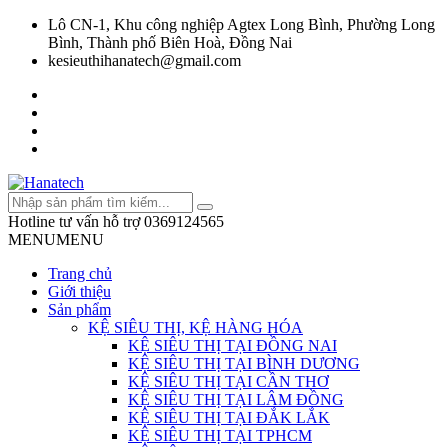
Lô CN-1, Khu công nghiệp Agtex Long Bình, Phường Long
Bình, Thành phố Biên Hoà, Đồng Nai
kesieuthihanatech@gmail.com
Hotline tư vấn hỗ trợ
0369124565
MENU
MENU
Trang chủ
Giới thiệu
Sản phẩm
KỆ SIÊU THỊ, KỆ HÀNG HÓA
KỆ SIÊU THỊ TẠI ĐỒNG NAI
KỆ SIÊU THỊ TẠI BÌNH DƯƠNG
KỆ SIÊU THỊ TẠI CẦN THƠ
KỆ SIÊU THỊ TẠI LÂM ĐỒNG
KỆ SIÊU THỊ TẠI ĐẮK LẮK
KỆ SIÊU THỊ TẠI TPHCM