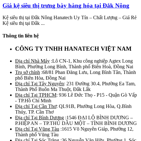
Giá kệ siêu thị trưng bày hàng hóa tại Đắk Nông
Kệ siêu thị tại Đắk Nông Hanatech Uy Tín – Chất Lượng – Giá Rẻ
Kệ siêu thị tại Đắk ...
Thông tin liên hệ
CÔNG TY TNHH HANATECH VIỆT NAM
Địa chỉ Nhà Máy
:Lô CN-1, Khu công nghiệp Agtex Long
Bình, Phường Long Bình, Thành phố Biên Hoà, Đồng Nai
Trụ sở chính
:68/81 Phan Đăng Lưu, Long Bình Tân, Thành
phố Biên Hòa, Đồng Nai
Địa chỉ Tại Tây Nguyên
: 231 Đường 30.4, Phường Ea Tam,
Thành Phố Buôn Ma Thuột, Đắk Lắk
Địa chỉ Tại TPHCM
: 936 Lê Đức Thọ - P15 - Quận Gò Vấp
- TP.Hồ Chí Minh
Địa chỉ Tại Cần Thơ
: QL91B, Phường Long Hòa, Q.Bình
Thủy, TP. Cần Thơ
Địa chỉ Tại Bình Dương
:1546 ĐẠI LỘ BÌNH DƯƠNG –
P.HIỆP AN – TP.THỦ DẦU MỘT – TỈNH BÌNH DƯƠNG
Địa chỉ Tại Vũng Tàu
:1615 Võ Nguyên Giáp, Phường 12,
Thành phố Vũng Tàu
Địa chỉ Tại Sóc Trăng
:36 Nguyễn Văn Hữu, Phường 1, Sóc