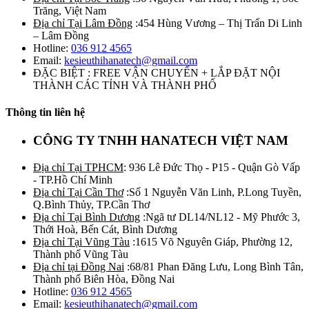
Trăng, Việt Nam
Địa chỉ Tại Lâm Đồng
:454 Hùng Vương – Thị Trấn Di Linh
– Lâm Đồng
Hotline:
036 912 4565
Email:
kesieuthihanatech@gmail.com
ĐẶC BIỆT : FREE VẬN CHUYỂN + LẮP ĐẶT NỘI
THÀNH CÁC TỈNH VÀ THÀNH PHỐ
Thông tin liên hệ
CÔNG TY TNHH HANATECH VIỆT NAM
Địa chỉ Tại TPHCM
: 936 Lê Đức Thọ - P15 - Quận Gò Vấp
- TP.Hồ Chí Minh
Địa chỉ Tại Cần Thơ
:Số 1 Nguyễn Văn Linh, P.Long Tuyền,
Q.Bình Thủy, TP.Cần Thơ
Địa chỉ Tại Bình Dương
:Ngã tư DL14/NL12 - Mỹ Phước 3,
Thới Hoà, Bến Cát, Bình Dương
Địa chỉ Tại Vũng Tàu
:1615 Võ Nguyên Giáp, Phường 12,
Thành phố Vũng Tàu
Địa chỉ tại Đồng Nai
:68/81 Phan Đăng Lưu, Long Bình Tân,
Thành phố Biên Hòa, Đồng Nai
Hotline:
036 912 4565
Email:
kesieuthihanatech@gmail.com