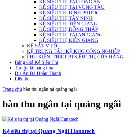
KỆ SIÊU THỊ TẠI LONG AN
KỆ SIÊU THỊ TẠI VŨNG TÀU
KỆ SIÊU THỊ BÌNH PHƯỚC
KỆ SIÊU THỊ TÂY NINH
KỆ SIÊU THỊ TIỀN GIANG
KỆ SIÊU THỊ ĐỒNG THÁP
KỆ SIÊU THỊ TẠI AN GIANG
KỆ SIÊU THỊ KIÊN GIANG
KỆ SẮT V LỖ
KỆ TRUNG TẢI - KỆ KHO CÔNG NGHIỆP
PHỤ KIỆN, THIẾT BỊ SIÊU THỊ, CỬA HÀNG
Bảng Giá Kệ Siêu Thị
Tin tức kệ hàng hóa
Dự Án Đã Hoàn Thành
Liên hệ
Trang chủ
bàn thu ngân tại quảng ngãi
bàn thu ngân tại quảng ngãi
Kệ siêu thị tại Quảng Ngãi Hanatech