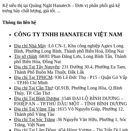
Kệ siêu thị tại Quảng Ngãi Hanatech – Đơn vị phân phối giá kệ
trưng bày chất lượng, giá tốt. ...
Thông tin liên hệ
CÔNG TY TNHH HANATECH VIỆT NAM
Địa chỉ Nhà Máy
:Lô CN-1, Khu công nghiệp Agtex Long
Bình, Phường Long Bình, Thành phố Biên Hoà, Đồng Nai
Trụ sở chính
:68/81 Phan Đăng Lưu, Long Bình Tân, Thành
phố Biên Hòa, Đồng Nai
Địa chỉ Tại Tây Nguyên
: 231 Đường 30.4, Phường Ea Tam,
Thành Phố Buôn Ma Thuột, Đắk Lắk
Địa chỉ Tại TPHCM
: 936 Lê Đức Thọ - P15 - Quận Gò Vấp
- TP.Hồ Chí Minh
Địa chỉ Tại Cần Thơ
: QL91B, Phường Long Hòa, Q.Bình
Thủy, TP. Cần Thơ
Địa chỉ Tại Bình Dương
:1546 ĐẠI LỘ BÌNH DƯƠNG –
P.HIỆP AN – TP.THỦ DẦU MỘT – TỈNH BÌNH DƯƠNG
Địa chỉ Tại Vũng Tàu
:1615 Võ Nguyên Giáp, Phường 12,
Thành phố Vũng Tàu
Địa chỉ Tại Sóc Trăng
:36 Nguyễn Văn Hữu, Phường 1, Sóc
Trăng, Việt Nam
Địa chỉ Tại Lâm Đồng
:454 Hùng Vương – Thị Trấn Di Linh