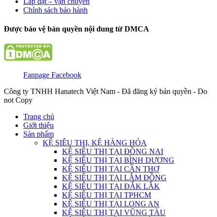
Lắp đặt – vận chuyển
Chính sách bảo hành
Được bảo vệ bản quyền nội dung từ DMCA
Fanpage Facebook
Công ty TNHH Hanatech Việt Nam - Đã đăng ký bản quyền - Do
not Copy
Trang chủ
Giới thiệu
Sản phẩm
KỆ SIÊU THỊ, KỆ HÀNG HÓA
KỆ SIÊU THỊ TẠI ĐỒNG NAI
KỆ SIÊU THỊ TẠI BÌNH DƯƠNG
KỆ SIÊU THỊ TẠI CẦN THƠ
KỆ SIÊU THỊ TẠI LÂM ĐỒNG
KỆ SIÊU THỊ TẠI ĐẮK LẮK
KỆ SIÊU THỊ TẠI TPHCM
KỆ SIÊU THỊ TẠI LONG AN
KỆ SIÊU THỊ TẠI VŨNG TÀU