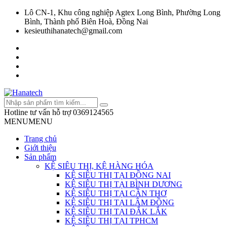
Lô CN-1, Khu công nghiệp Agtex Long Bình, Phường Long
Bình, Thành phố Biên Hoà, Đồng Nai
kesieuthihanatech@gmail.com
Hotline tư vấn hỗ trợ
0369124565
MENU
MENU
Trang chủ
Giới thiệu
Sản phẩm
KỆ SIÊU THỊ, KỆ HÀNG HÓA
KỆ SIÊU THỊ TẠI ĐỒNG NAI
KỆ SIÊU THỊ TẠI BÌNH DƯƠNG
KỆ SIÊU THỊ TẠI CẦN THƠ
KỆ SIÊU THỊ TẠI LÂM ĐỒNG
KỆ SIÊU THỊ TẠI ĐẮK LẮK
KỆ SIÊU THỊ TẠI TPHCM