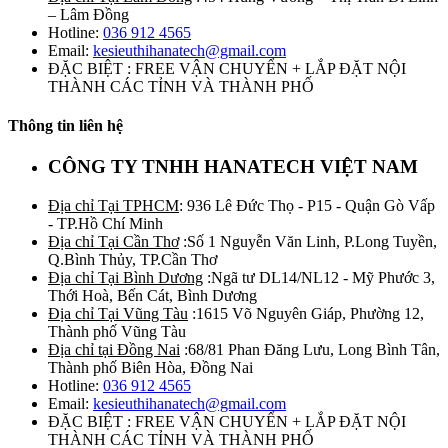
– Lâm Đồng
Hotline:
036 912 4565
Email:
kesieuthihanatech@gmail.com
ĐẶC BIỆT : FREE VẬN CHUYỂN + LẮP ĐẶT NỘI
THÀNH CÁC TỈNH VÀ THÀNH PHỐ
Thông tin liên hệ
CÔNG TY TNHH HANATECH VIỆT NAM
Địa chỉ Tại TPHCM
: 936 Lê Đức Thọ - P15 - Quận Gò Vấp
- TP.Hồ Chí Minh
Địa chỉ Tại Cần Thơ
:Số 1 Nguyễn Văn Linh, P.Long Tuyền,
Q.Bình Thủy, TP.Cần Thơ
Địa chỉ Tại Bình Dương
:Ngã tư DL14/NL12 - Mỹ Phước 3,
Thới Hoà, Bến Cát, Bình Dương
Địa chỉ Tại Vũng Tàu
:1615 Võ Nguyên Giáp, Phường 12,
Thành phố Vũng Tàu
Địa chỉ tại Đồng Nai
:68/81 Phan Đăng Lưu, Long Bình Tân,
Thành phố Biên Hòa, Đồng Nai
Hotline:
036 912 4565
Email:
kesieuthihanatech@gmail.com
ĐẶC BIỆT : FREE VẬN CHUYỂN + LẮP ĐẶT NỘI
THÀNH CÁC TỈNH VÀ THÀNH PHỐ