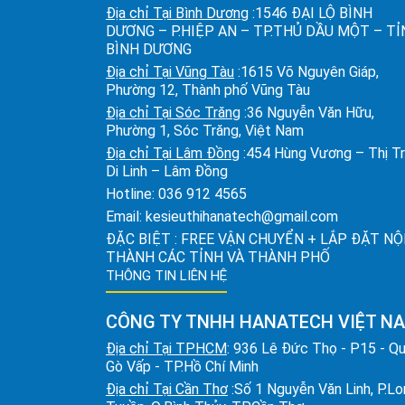
Địa chỉ Tại Bình Dương
:1546 ĐẠI LỘ BÌNH
DƯƠNG – P.HIỆP AN – TP.THỦ DẦU MỘT – T
BÌNH DƯƠNG
Địa chỉ Tại Vũng Tàu
:1615 Võ Nguyên Giáp,
Phường 12, Thành phố Vũng Tàu
Địa chỉ Tại Sóc Trăng
:36 Nguyễn Văn Hữu,
Phường 1, Sóc Trăng, Việt Nam
Địa chỉ Tại Lâm Đồng
:454 Hùng Vương – Thị T
Di Linh – Lâm Đồng
Hotline:
036 912 4565
Email:
kesieuthihanatech@gmail.com
ĐẶC BIỆT : FREE VẬN CHUYỂN + LẮP ĐẶT NỘ
THÀNH CÁC TỈNH VÀ THÀNH PHỐ
THÔNG TIN LIÊN HỆ
CÔNG TY TNHH HANATECH VIỆT N
Địa chỉ Tại TPHCM
: 936 Lê Đức Thọ - P15 - Q
Gò Vấp - TP.Hồ Chí Minh
Địa chỉ Tại Cần Thơ
:Số 1 Nguyễn Văn Linh, P.L