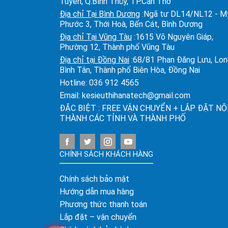
Tuyền, Q.Bình Thủy, TP.Cần Thơ
Địa chỉ Tại Bình Dương
:Ngã tư DL14/NL12 - M
Phước 3, Thới Hoà, Bến Cát, Bình Dương
Địa chỉ Tại Vũng Tàu
:1615 Võ Nguyên Giáp,
Phường 12, Thành phố Vũng Tàu
Địa chỉ tại Đồng Nai
:68/81 Phan Đăng Lưu, Lo
Bình Tân, Thành phố Biên Hòa, Đồng Nai
Hotline:
036 912 4565
Email:
kesieuthihanatech@gmail.com
ĐẶC BIỆT : FREE VẬN CHUYỂN + LẮP ĐẶT NỘ
THÀNH CÁC TỈNH VÀ THÀNH PHỐ
CHÍNH SÁCH KHÁCH HÀNG
Chính sách bảo mật
Hướng dẫn mua hàng
Phương thức thanh toán
Lắp đặt – vận chuyển