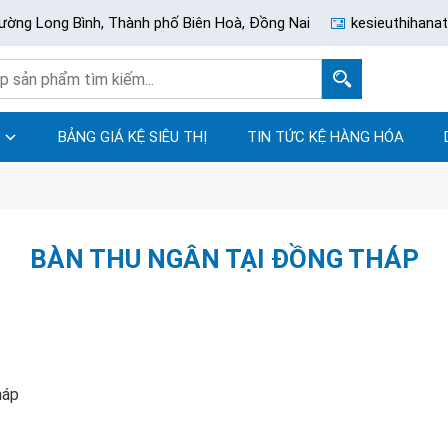
ường Long Bình, Thành phố Biên Hoà, Đồng Nai
kesieuthihan
BẢNG GIÁ KỆ SIÊU THỊ
TIN TỨC KỆ HÀNG HÓA
BÀN THU NGÂN TẠI ĐỒNG THÁP
háp