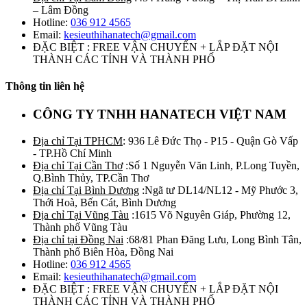
– Lâm Đồng
Hotline:
036 912 4565
Email:
kesieuthihanatech@gmail.com
ĐẶC BIỆT : FREE VẬN CHUYỂN + LẮP ĐẶT NỘI
THÀNH CÁC TỈNH VÀ THÀNH PHỐ
Thông tin liên hệ
CÔNG TY TNHH HANATECH VIỆT NAM
Địa chỉ Tại TPHCM
: 936 Lê Đức Thọ - P15 - Quận Gò Vấp
- TP.Hồ Chí Minh
Địa chỉ Tại Cần Thơ
:Số 1 Nguyễn Văn Linh, P.Long Tuyền,
Q.Bình Thủy, TP.Cần Thơ
Địa chỉ Tại Bình Dương
:Ngã tư DL14/NL12 - Mỹ Phước 3,
Thới Hoà, Bến Cát, Bình Dương
Địa chỉ Tại Vũng Tàu
:1615 Võ Nguyên Giáp, Phường 12,
Thành phố Vũng Tàu
Địa chỉ tại Đồng Nai
:68/81 Phan Đăng Lưu, Long Bình Tân,
Thành phố Biên Hòa, Đồng Nai
Hotline:
036 912 4565
Email:
kesieuthihanatech@gmail.com
ĐẶC BIỆT : FREE VẬN CHUYỂN + LẮP ĐẶT NỘI
THÀNH CÁC TỈNH VÀ THÀNH PHỐ