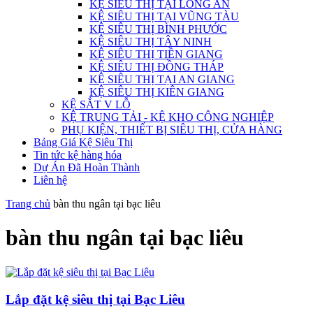
KỆ SIÊU THỊ TẠI LONG AN
KỆ SIÊU THỊ TẠI VŨNG TÀU
KỆ SIÊU THỊ BÌNH PHƯỚC
KỆ SIÊU THỊ TÂY NINH
KỆ SIÊU THỊ TIỀN GIANG
KỆ SIÊU THỊ ĐỒNG THÁP
KỆ SIÊU THỊ TẠI AN GIANG
KỆ SIÊU THỊ KIÊN GIANG
KỆ SẮT V LỖ
KỆ TRUNG TẢI - KỆ KHO CÔNG NGHIỆP
PHỤ KIỆN, THIẾT BỊ SIÊU THỊ, CỬA HÀNG
Bảng Giá Kệ Siêu Thị
Tin tức kệ hàng hóa
Dự Án Đã Hoàn Thành
Liên hệ
Trang chủ
bàn thu ngân tại bạc liêu
bàn thu ngân tại bạc liêu
Lắp đặt kệ siêu thị tại Bạc Liêu