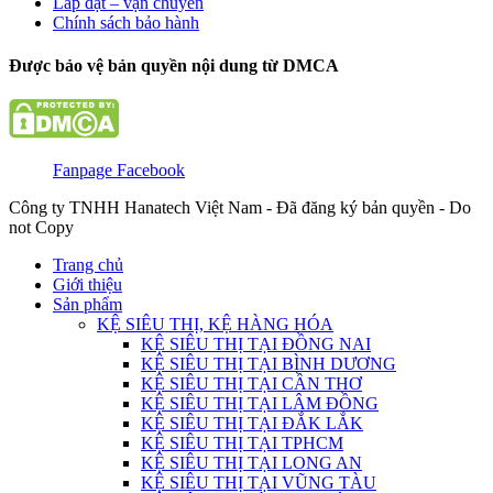
Lắp đặt – vận chuyển
Chính sách bảo hành
Được bảo vệ bản quyền nội dung từ DMCA
Fanpage Facebook
Công ty TNHH Hanatech Việt Nam - Đã đăng ký bản quyền - Do
not Copy
Trang chủ
Giới thiệu
Sản phẩm
KỆ SIÊU THỊ, KỆ HÀNG HÓA
KỆ SIÊU THỊ TẠI ĐỒNG NAI
KỆ SIÊU THỊ TẠI BÌNH DƯƠNG
KỆ SIÊU THỊ TẠI CẦN THƠ
KỆ SIÊU THỊ TẠI LÂM ĐỒNG
KỆ SIÊU THỊ TẠI ĐẮK LẮK
KỆ SIÊU THỊ TẠI TPHCM
KỆ SIÊU THỊ TẠI LONG AN
KỆ SIÊU THỊ TẠI VŨNG TÀU