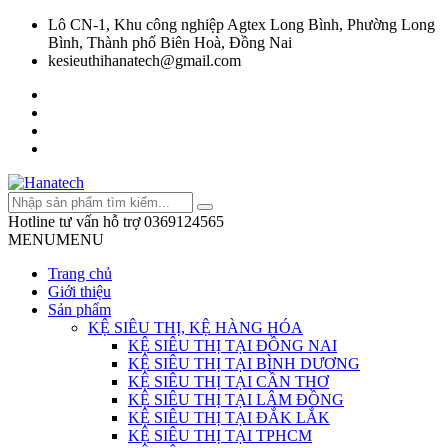
Lô CN-1, Khu công nghiệp Agtex Long Bình, Phường Long
Bình, Thành phố Biên Hoà, Đồng Nai
kesieuthihanatech@gmail.com
Hotline tư vấn hỗ trợ
0369124565
MENU
MENU
Trang chủ
Giới thiệu
Sản phẩm
KỆ SIÊU THỊ, KỆ HÀNG HÓA
KỆ SIÊU THỊ TẠI ĐỒNG NAI
KỆ SIÊU THỊ TẠI BÌNH DƯƠNG
KỆ SIÊU THỊ TẠI CẦN THƠ
KỆ SIÊU THỊ TẠI LÂM ĐỒNG
KỆ SIÊU THỊ TẠI ĐẮK LẮK
KỆ SIÊU THỊ TẠI TPHCM