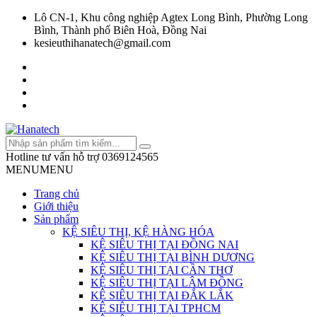
Lô CN-1, Khu công nghiệp Agtex Long Bình, Phường Long
Bình, Thành phố Biên Hoà, Đồng Nai
kesieuthihanatech@gmail.com
Hotline tư vấn hỗ trợ
0369124565
MENU
MENU
Trang chủ
Giới thiệu
Sản phẩm
KỆ SIÊU THỊ, KỆ HÀNG HÓA
KỆ SIÊU THỊ TẠI ĐỒNG NAI
KỆ SIÊU THỊ TẠI BÌNH DƯƠNG
KỆ SIÊU THỊ TẠI CẦN THƠ
KỆ SIÊU THỊ TẠI LÂM ĐỒNG
KỆ SIÊU THỊ TẠI ĐẮK LẮK
KỆ SIÊU THỊ TẠI TPHCM