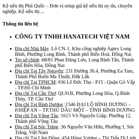
Kệ siêu thị Phú Quốc – Đơn vị setup giá kệ siêu thị uy tín, chuyên
nghiệp. Kệ siêu thị ...
Thông tin liên hệ
CÔNG TY TNHH HANATECH VIỆT NAM
Địa chỉ Nhà Máy
:Lô CN-1, Khu công nghiệp Agtex Long
Bình, Phường Long Bình, Thành phố Biên Hoà, Đồng Nai
Trụ sở chính
:68/81 Phan Đăng Lưu, Long Bình Tân, Thành
phố Biên Hòa, Đồng Nai
Địa chỉ Tại Tây Nguyên
: 231 Đường 30.4, Phường Ea Tam,
Thành Phố Buôn Ma Thuột, Đắk Lắk
Địa chỉ Tại TPHCM
: 936 Lê Đức Thọ - P15 - Quận Gò Vấp
- TP.Hồ Chí Minh
Địa chỉ Tại Cần Thơ
: QL91B, Phường Long Hòa, Q.Bình
Thủy, TP. Cần Thơ
Địa chỉ Tại Bình Dương
:1546 ĐẠI LỘ BÌNH DƯƠNG –
P.HIỆP AN – TP.THỦ DẦU MỘT – TỈNH BÌNH DƯƠNG
Địa chỉ Tại Vũng Tàu
:1615 Võ Nguyên Giáp, Phường 12,
Thành phố Vũng Tàu
Địa chỉ Tại Sóc Trăng
:36 Nguyễn Văn Hữu, Phường 1, Sóc
Trăng, Việt Nam
Địa chỉ Tại Lâm Đồng
:454 Hùng Vương – Thị Trấn Di Linh