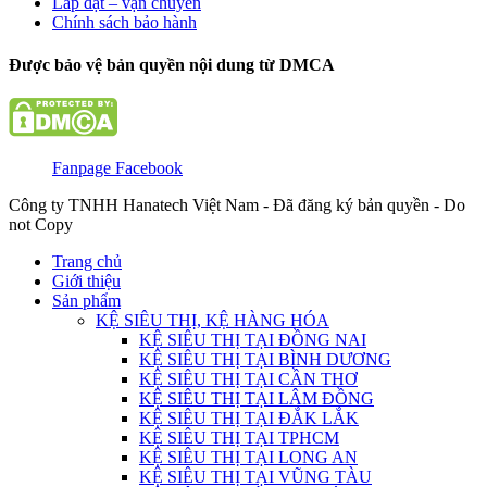
Lắp đặt – vận chuyển
Chính sách bảo hành
Được bảo vệ bản quyền nội dung từ DMCA
Fanpage Facebook
Công ty TNHH Hanatech Việt Nam - Đã đăng ký bản quyền - Do
not Copy
Trang chủ
Giới thiệu
Sản phẩm
KỆ SIÊU THỊ, KỆ HÀNG HÓA
KỆ SIÊU THỊ TẠI ĐỒNG NAI
KỆ SIÊU THỊ TẠI BÌNH DƯƠNG
KỆ SIÊU THỊ TẠI CẦN THƠ
KỆ SIÊU THỊ TẠI LÂM ĐỒNG
KỆ SIÊU THỊ TẠI ĐẮK LẮK
KỆ SIÊU THỊ TẠI TPHCM
KỆ SIÊU THỊ TẠI LONG AN
KỆ SIÊU THỊ TẠI VŨNG TÀU