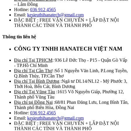
– Lâm Đồng
Hotline:
036 912 4565
Email:
kesieuthihanatech@gmail.com
ĐẶC BIỆT : FREE VẬN CHUYỂN + LẮP ĐẶT NỘI
THÀNH CÁC TỈNH VÀ THÀNH PHỐ
Thông tin liên hệ
CÔNG TY TNHH HANATECH VIỆT NAM
Địa chỉ Tại TPHCM
: 936 Lê Đức Thọ - P15 - Quận Gò Vấp
- TP.Hồ Chí Minh
Địa chỉ Tại Cần Thơ
:Số 1 Nguyễn Văn Linh, P.Long Tuyền,
Q.Bình Thủy, TP.Cần Thơ
Địa chỉ Tại Bình Dương
:Ngã tư DL14/NL12 - Mỹ Phước 3,
Thới Hoà, Bến Cát, Bình Dương
Địa chỉ Tại Vũng Tàu
:1615 Võ Nguyên Giáp, Phường 12,
Thành phố Vũng Tàu
Địa chỉ tại Đồng Nai
:68/81 Phan Đăng Lưu, Long Bình Tân,
Thành phố Biên Hòa, Đồng Nai
Hotline:
036 912 4565
Email:
kesieuthihanatech@gmail.com
ĐẶC BIỆT : FREE VẬN CHUYỂN + LẮP ĐẶT NỘI
THÀNH CÁC TỈNH VÀ THÀNH PHỐ