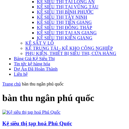
KỆ SIÊU THỊ TẠI LONG AN
KỆ SIÊU THỊ TẠI VŨNG TÀU
KỆ SIÊU THỊ BÌNH PHƯỚC
KỆ SIÊU THỊ TÂY NINH
KỆ SIÊU THỊ TIỀN GIANG
KỆ SIÊU THỊ ĐỒNG THÁP
KỆ SIÊU THỊ TẠI AN GIANG
KỆ SIÊU THỊ KIÊN GIANG
KỆ SẮT V LỖ
KỆ TRUNG TẢI - KỆ KHO CÔNG NGHIỆP
PHỤ KIỆN, THIẾT BỊ SIÊU THỊ, CỬA HÀNG
Bảng Giá Kệ Siêu Thị
Tin tức kệ hàng hóa
Dự Án Đã Hoàn Thành
Liên hệ
Trang chủ
bàn thu ngân phú quốc
bàn thu ngân phú quốc
Kệ siêu thị tạp hoá Phú Quốc