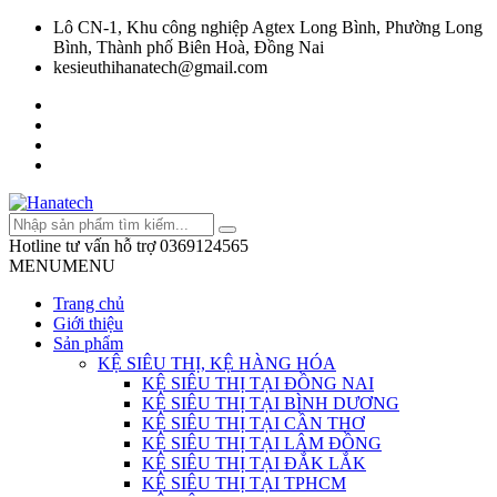
Lô CN-1, Khu công nghiệp Agtex Long Bình, Phường Long
Bình, Thành phố Biên Hoà, Đồng Nai
kesieuthihanatech@gmail.com
Hotline tư vấn hỗ trợ
0369124565
MENU
MENU
Trang chủ
Giới thiệu
Sản phẩm
KỆ SIÊU THỊ, KỆ HÀNG HÓA
KỆ SIÊU THỊ TẠI ĐỒNG NAI
KỆ SIÊU THỊ TẠI BÌNH DƯƠNG
KỆ SIÊU THỊ TẠI CẦN THƠ
KỆ SIÊU THỊ TẠI LÂM ĐỒNG
KỆ SIÊU THỊ TẠI ĐẮK LẮK
KỆ SIÊU THỊ TẠI TPHCM