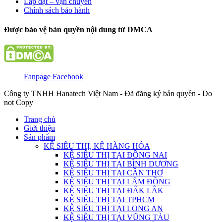
Lắp đặt – vận chuyển
Chính sách bảo hành
Được bảo vệ bản quyền nội dung từ DMCA
Fanpage Facebook
Công ty TNHH Hanatech Việt Nam - Đã đăng ký bản quyền - Do
not Copy
Trang chủ
Giới thiệu
Sản phẩm
KỆ SIÊU THỊ, KỆ HÀNG HÓA
KỆ SIÊU THỊ TẠI ĐỒNG NAI
KỆ SIÊU THỊ TẠI BÌNH DƯƠNG
KỆ SIÊU THỊ TẠI CẦN THƠ
KỆ SIÊU THỊ TẠI LÂM ĐỒNG
KỆ SIÊU THỊ TẠI ĐẮK LẮK
KỆ SIÊU THỊ TẠI TPHCM
KỆ SIÊU THỊ TẠI LONG AN
KỆ SIÊU THỊ TẠI VŨNG TÀU