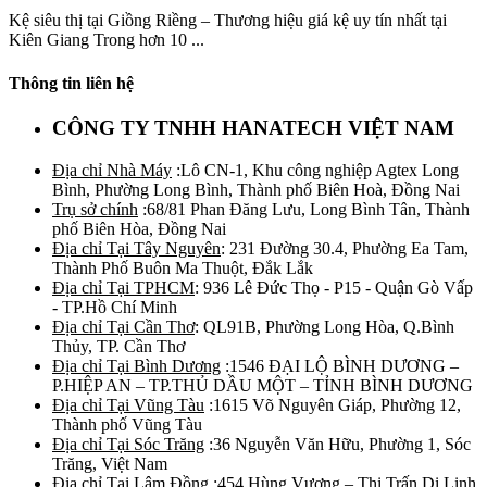
Kệ siêu thị tại Giồng Riềng – Thương hiệu giá kệ uy tín nhất tại
Kiên Giang Trong hơn 10 ...
Thông tin liên hệ
CÔNG TY TNHH HANATECH VIỆT NAM
Địa chỉ Nhà Máy
:Lô CN-1, Khu công nghiệp Agtex Long
Bình, Phường Long Bình, Thành phố Biên Hoà, Đồng Nai
Trụ sở chính
:68/81 Phan Đăng Lưu, Long Bình Tân, Thành
phố Biên Hòa, Đồng Nai
Địa chỉ Tại Tây Nguyên
: 231 Đường 30.4, Phường Ea Tam,
Thành Phố Buôn Ma Thuột, Đắk Lắk
Địa chỉ Tại TPHCM
: 936 Lê Đức Thọ - P15 - Quận Gò Vấp
- TP.Hồ Chí Minh
Địa chỉ Tại Cần Thơ
: QL91B, Phường Long Hòa, Q.Bình
Thủy, TP. Cần Thơ
Địa chỉ Tại Bình Dương
:1546 ĐẠI LỘ BÌNH DƯƠNG –
P.HIỆP AN – TP.THỦ DẦU MỘT – TỈNH BÌNH DƯƠNG
Địa chỉ Tại Vũng Tàu
:1615 Võ Nguyên Giáp, Phường 12,
Thành phố Vũng Tàu
Địa chỉ Tại Sóc Trăng
:36 Nguyễn Văn Hữu, Phường 1, Sóc
Trăng, Việt Nam
Địa chỉ Tại Lâm Đồng
:454 Hùng Vương – Thị Trấn Di Linh