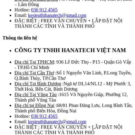
– Lâm Đồng
Hotline:
036 912 4565
Email:
kesieuthihanatech@gmail.com
ĐẶC BIỆT : FREE VẬN CHUYỂN + LẮP ĐẶT NỘI
THÀNH CÁC TỈNH VÀ THÀNH PHỐ
Thông tin liên hệ
CÔNG TY TNHH HANATECH VIỆT NAM
Địa chỉ Tại TPHCM
: 936 Lê Đức Thọ - P15 - Quận Gò Vấp
- TP.Hồ Chí Minh
Địa chỉ Tại Cần Thơ
:Số 1 Nguyễn Văn Linh, P.Long Tuyền,
Q.Bình Thủy, TP.Cần Thơ
Địa chỉ Tại Bình Dương
:Ngã tư DL14/NL12 - Mỹ Phước 3,
Thới Hoà, Bến Cát, Bình Dương
Địa chỉ Tại Vũng Tàu
:1615 Võ Nguyên Giáp, Phường 12,
Thành phố Vũng Tàu
Địa chỉ tại Đồng Nai
:68/81 Phan Đăng Lưu, Long Bình Tân,
Thành phố Biên Hòa, Đồng Nai
Hotline:
036 912 4565
Email:
kesieuthihanatech@gmail.com
ĐẶC BIỆT : FREE VẬN CHUYỂN + LẮP ĐẶT NỘI
THÀNH CÁC TỈNH VÀ THÀNH PHỐ