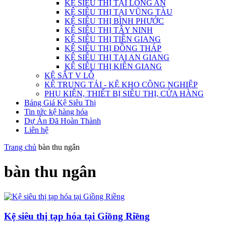
KỆ SIÊU THỊ TẠI LONG AN
KỆ SIÊU THỊ TẠI VŨNG TÀU
KỆ SIÊU THỊ BÌNH PHƯỚC
KỆ SIÊU THỊ TÂY NINH
KỆ SIÊU THỊ TIỀN GIANG
KỆ SIÊU THỊ ĐỒNG THÁP
KỆ SIÊU THỊ TẠI AN GIANG
KỆ SIÊU THỊ KIÊN GIANG
KỆ SẮT V LỖ
KỆ TRUNG TẢI - KỆ KHO CÔNG NGHIỆP
PHỤ KIỆN, THIẾT BỊ SIÊU THỊ, CỬA HÀNG
Bảng Giá Kệ Siêu Thị
Tin tức kệ hàng hóa
Dự Án Đã Hoàn Thành
Liên hệ
Trang chủ
bàn thu ngân
bàn thu ngân
Kệ siêu thị tạp hóa tại Giồng Riềng