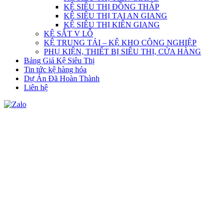
KỆ SIÊU THỊ ĐỒNG THÁP
KỆ SIÊU THỊ TẠI AN GIANG
KỆ SIÊU THỊ KIÊN GIANG
KỆ SẮT V LỖ
KỆ TRUNG TẢI – KỆ KHO CÔNG NGHIỆP
PHỤ KIỆN, THIẾT BỊ SIÊU THỊ, CỬA HÀNG
Bảng Giá Kệ Siêu Thị
Tin tức kệ hàng hóa
Dự Án Đã Hoàn Thành
Liên hệ