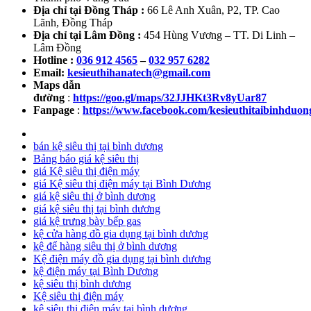
Địa chỉ tại Đồng Tháp :
66 Lê Anh Xuân, P2, TP. Cao
Lãnh, Đồng Tháp
Địa chỉ tại Lâm Đồng :
454 Hùng Vương – TT. Di Linh –
Lâm Đồng
Hotline :
036 912 4565
–
032 957 6282
Email:
kesieuthihanatech@gmail.com
Maps dẫn
đường
:
https://goo.gl/maps/32JJHKt3Rv8yUar87
Fanpage
:
https://www.facebook.com/kesieuthitaibinhduon
bán kệ siêu thị tại bình dương
Bảng báo giá kệ siêu thị
giá Kệ siêu thị điện máy
giá Kệ siêu thị điện máy tại Bình Dương
giá kệ siêu thị ở bình dương
giá kệ siêu thị tại bình dương
giá kệ trưng bày bếp gas
kệ cửa hàng đồ gia dụng tại bình dương
kệ để hàng siêu thị ở bình dương
Kệ điện máy đồ gia dụng tại bình dương
kệ điện máy tại Bình Dương
kệ siêu thị bình dương
Kệ siêu thị điện máy
kệ siêu thị điện máy tại bình dương