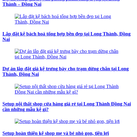
Thành – Đồng Nai
Lắp đặt kệ bách hoá tổng hợp bền đẹp tại Long Thành, Đồng
Nai
Dự án lắp đặt giá kệ trưng bày cho trạm dừng chân tại Long
Thành, Đồng Nai
Setup nội thất shop cửa hàng giá rẻ tại Long Thành Đồng Nai
cần những mẫu kệ gì?
Setup hoàn thiện kệ shop mẹ và bé nhỏ gọn, tiện lợi