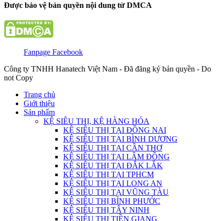
Được bảo vệ bản quyền nội dung từ DMCA
Fanpage Facebook
Công ty TNHH Hanatech Việt Nam - Đã đăng ký bản quyền - Do
not Copy
Trang chủ
Giới thiệu
Sản phẩm
KỆ SIÊU THỊ, KỆ HÀNG HÓA
KỆ SIÊU THỊ TẠI ĐỒNG NAI
KỆ SIÊU THỊ TẠI BÌNH DƯƠNG
KỆ SIÊU THỊ TẠI CẦN THƠ
KỆ SIÊU THỊ TẠI LÂM ĐỒNG
KỆ SIÊU THỊ TẠI ĐẮK LẮK
KỆ SIÊU THỊ TẠI TPHCM
KỆ SIÊU THỊ TẠI LONG AN
KỆ SIÊU THỊ TẠI VŨNG TÀU
KỆ SIÊU THỊ BÌNH PHƯỚC
KỆ SIÊU THỊ TÂY NINH
KỆ SIÊU THỊ TIỀN GIANG