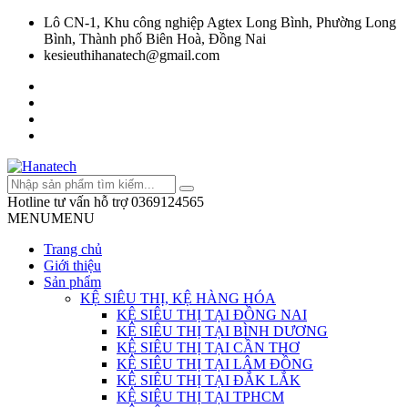
Lô CN-1, Khu công nghiệp Agtex Long Bình, Phường Long
Bình, Thành phố Biên Hoà, Đồng Nai
kesieuthihanatech@gmail.com
Hotline tư vấn hỗ trợ
0369124565
MENU
MENU
Trang chủ
Giới thiệu
Sản phẩm
KỆ SIÊU THỊ, KỆ HÀNG HÓA
KỆ SIÊU THỊ TẠI ĐỒNG NAI
KỆ SIÊU THỊ TẠI BÌNH DƯƠNG
KỆ SIÊU THỊ TẠI CẦN THƠ
KỆ SIÊU THỊ TẠI LÂM ĐỒNG
KỆ SIÊU THỊ TẠI ĐẮK LẮK
KỆ SIÊU THỊ TẠI TPHCM