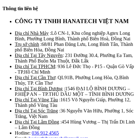
Thông tin liên hệ
CÔNG TY TNHH HANATECH VIỆT NAM
Địa chỉ Nhà Máy
:Lô CN-1, Khu công nghiệp Agtex Long
Bình, Phường Long Bình, Thành phố Biên Hoà, Đồng Nai
Trụ sở chính
:68/81 Phan Đăng Lưu, Long Bình Tân, Thành
phố Biên Hòa, Đồng Nai
Địa chỉ Tại Tây Nguyên
: 231 Đường 30.4, Phường Ea Tam,
Thành Phố Buôn Ma Thuột, Đắk Lắk
Địa chỉ Tại TPHCM
: 936 Lê Đức Thọ - P15 - Quận Gò Vấp
- TP.Hồ Chí Minh
Địa chỉ Tại Cần Thơ
: QL91B, Phường Long Hòa, Q.Bình
Thủy, TP. Cần Thơ
Địa chỉ Tại Bình Dương
:1546 ĐẠI LỘ BÌNH DƯƠNG –
P.HIỆP AN – TP.THỦ DẦU MỘT – TỈNH BÌNH DƯƠNG
Địa chỉ Tại Vũng Tàu
:1615 Võ Nguyên Giáp, Phường 12,
Thành phố Vũng Tàu
Địa chỉ Tại Sóc Trăng
:36 Nguyễn Văn Hữu, Phường 1, Sóc
Trăng, Việt Nam
Địa chỉ Tại Lâm Đồng
:454 Hùng Vương – Thị Trấn Di Linh
– Lâm Đồng
Hotline:
036 912 4565