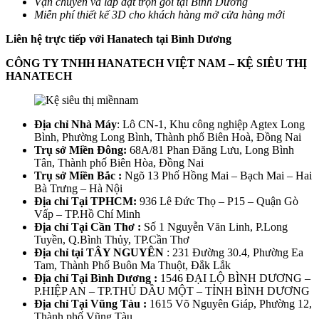
Vận chuyển và lắp đặt trọn gói tại Bình Dương
Miễn phí thiết kế 3D cho khách hàng mở cửa hàng mới
Liên hệ trực tiếp với Hanatech tại Bình Dương
CÔNG TY TNHH HANATECH VIỆT NAM – KỆ SIÊU THỊ
HANATECH
Địa chỉ Nhà Máy
: Lô CN-1, Khu công nghiệp Agtex Long
Bình, Phường Long Bình, Thành phố Biên Hoà, Đồng Nai
Trụ sở Miền Đông:
68A/81 Phan Đăng Lưu, Long Bình
Tân, Thành phố Biên Hòa, Đồng Nai
Trụ sở Miền Bắc :
Ngõ 13 Phố Hồng Mai – Bạch Mai – Hai
Bà Trưng – Hà Nội
Địa chỉ Tại TPHCM:
936 Lê Đức Thọ – P15 – Quận Gò
Vấp – TP.Hồ Chí Minh
Địa chỉ Tại Cần Thơ :
Số 1 Nguyễn Văn Linh, P.Long
Tuyền, Q.Bình Thủy, TP.Cần Thơ
Địa chỉ tại TÂY NGUYÊN
: 231 Đường 30.4, Phường Ea
Tam, Thành Phố Buôn Ma Thuột, Đắk Lắk
Địa chỉ Tại Bình Dương :
1546 ĐẠI LỘ BÌNH DƯƠNG –
P.HIỆP AN – TP.THỦ DẦU MỘT – TỈNH BÌNH DƯƠNG
Địa chỉ Tại Vũng Tàu :
1615 Võ Nguyên Giáp, Phường 12,
Thành phố Vũng Tàu