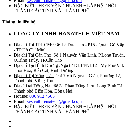
Email:
kesieuthihanatech@gmail.com
ĐẶC BIỆT : FREE VẬN CHUYỂN + LẮP ĐẶT NỘI
THÀNH CÁC TỈNH VÀ THÀNH PHỐ
Thông tin liên hệ
CÔNG TY TNHH HANATECH VIỆT NAM
Địa chỉ Tại TPHCM
: 936 Lê Đức Thọ - P15 - Quận Gò Vấp
- TP.Hồ Chí Minh
Địa chỉ Tại Cần Thơ
:Số 1 Nguyễn Văn Linh, P.Long Tuyền,
Q.Bình Thủy, TP.Cần Thơ
Địa chỉ Tại Bình Dương
:Ngã tư DL14/NL12 - Mỹ Phước 3,
Thới Hoà, Bến Cát, Bình Dương
Địa chỉ Tại Vũng Tàu
:1615 Võ Nguyên Giáp, Phường 12,
Thành phố Vũng Tàu
Địa chỉ tại Đồng Nai
:68/81 Phan Đăng Lưu, Long Bình Tân,
Thành phố Biên Hòa, Đồng Nai
Hotline:
036 912 4565
Email:
kesieuthihanatech@gmail.com
ĐẶC BIỆT : FREE VẬN CHUYỂN + LẮP ĐẶT NỘI
THÀNH CÁC TỈNH VÀ THÀNH PHỐ