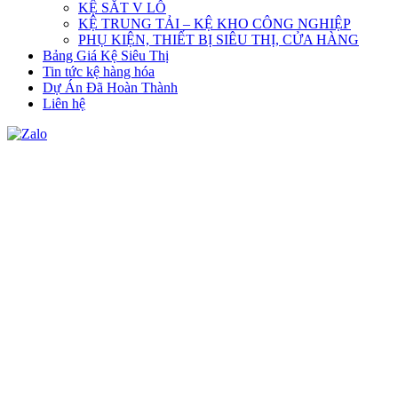
KỆ SẮT V LỖ
KỆ TRUNG TẢI – KỆ KHO CÔNG NGHIỆP
PHỤ KIỆN, THIẾT BỊ SIÊU THỊ, CỬA HÀNG
Bảng Giá Kệ Siêu Thị
Tin tức kệ hàng hóa
Dự Án Đã Hoàn Thành
Liên hệ