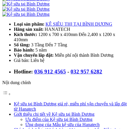
Loại sản phẩm:
KỆ SIÊU THỊ TẠI BÌNH DƯƠNG
Hãng sản xuất:
HANATECH
Kích thước:
1200 x 700 x 410mm Đến 2,400 x 1200 x
410mm
Số tầng:
3 Tầng Đến 7 Tầng
Bảo hành:
5 năm
Vận chuyển lắp đặt:
Miễn phí nội thành Bình Dương
Giá bán: Liên hệ
Hotline:
036 912 4565
-
032 957 6282
Nội dung chính
Kệ sữa tại Bình Dương giá rẻ, miễn phí vận chuyển và lắp đặt
từ Hanatech
Giới thiệu chi tiết về Kệ sữa tại Bình Dương
​Ưu điểm của Kệ sữa tại Bình Dương
Ứng dụng của Mẫu kệ sữa của Hanatech