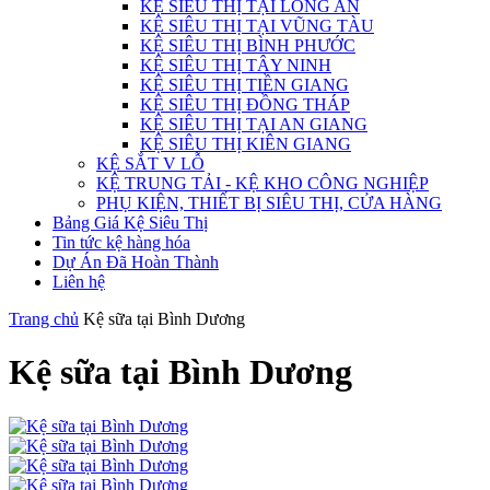
KỆ SIÊU THỊ TẠI LONG AN
KỆ SIÊU THỊ TẠI VŨNG TÀU
KỆ SIÊU THỊ BÌNH PHƯỚC
KỆ SIÊU THỊ TÂY NINH
KỆ SIÊU THỊ TIỀN GIANG
KỆ SIÊU THỊ ĐỒNG THÁP
KỆ SIÊU THỊ TẠI AN GIANG
KỆ SIÊU THỊ KIÊN GIANG
KỆ SẮT V LỖ
KỆ TRUNG TẢI - KỆ KHO CÔNG NGHIỆP
PHỤ KIỆN, THIẾT BỊ SIÊU THỊ, CỬA HÀNG
Bảng Giá Kệ Siêu Thị
Tin tức kệ hàng hóa
Dự Án Đã Hoàn Thành
Liên hệ
Trang chủ
Kệ sữa tại Bình Dương
Kệ sữa tại Bình Dương