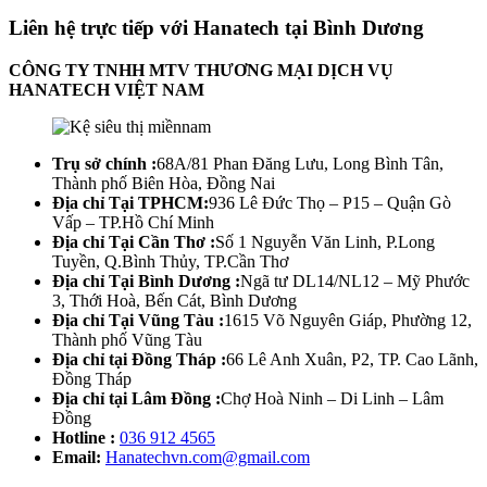
Liên hệ trực tiếp với Hanatech tại Bình Dương
CÔNG TY TNHH MTV THƯƠNG MẠI DỊCH VỤ
HANATECH VIỆT NAM
Trụ sở chính :
68A/81 Phan Đăng Lưu, Long Bình Tân,
Thành phố Biên Hòa, Đồng Nai
Địa chỉ Tại TPHCM:
936 Lê Đức Thọ – P15 – Quận Gò
Vấp – TP.Hồ Chí Minh
Địa chỉ Tại Cần Thơ :
Số 1 Nguyễn Văn Linh, P.Long
Tuyền, Q.Bình Thủy, TP.Cần Thơ
Địa chỉ Tại Bình Dương :
Ngã tư DL14/NL12 – Mỹ Phước
3, Thới Hoà, Bến Cát, Bình Dương
Địa chỉ Tại Vũng Tàu :
1615 Võ Nguyên Giáp, Phường 12,
Thành phố Vũng Tàu
Địa chỉ tại Đồng Tháp :
66 Lê Anh Xuân, P2, TP. Cao Lãnh,
Đồng Tháp
Địa chỉ tại Lâm Đồng :
Chợ Hoà Ninh – Di Linh – Lâm
Đồng
Hotline :
036 912 4565
Email:
Hanatechvn.com@gmail.com