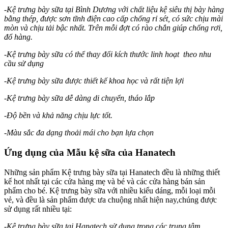
-Kệ trưng bày sữa tại Bình Dương với chất liệu kệ siêu thị bày hàng
bằng thép, được sơn tĩnh điện cao cấp chống rỉ sét, có sức chịu mài
mòn và chịu tải bậc nhất. Trên mỗi đợt có rào chắn giúp chống rơi,
đổ hàng.
-Kệ trưng bày sữa có thể thay đổi kích thước linh hoạt theo nhu
cầu sử dụng
-Kệ trưng bày sữa được thiết kế khoa học và rất tiện lợi
-Kệ trưng bày sữa dễ dàng di chuyển, tháo lắp
-Độ bền và khả năng chịu lực tốt.
-Màu sắc đa dạng thoải mái cho bạn lựa chọn
Ứng dụng của Mẫu kệ sữa của Hanatech
Những sản phẩm Kệ trưng bày sữa tại Hanatech đều là những thiết
kế hot nhất tại các cửa hàng mẹ và bé và các cửa hàng bán sản
phẩm cho bé. Kệ trưng bày sữa với nhiều kiểu dáng, mỗi loại mỗi
vẻ, và đều là sản phẩm được ưa chuộng nhất hiện nay,chúng được
sử dụng rất nhiều tại:
-Kệ trưng bày sữa tại Hanatech sử dụng trong các trung tâm