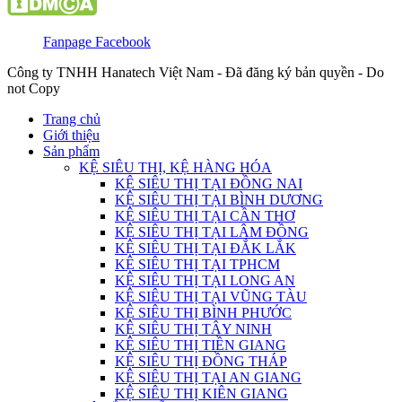
Fanpage Facebook
Công ty TNHH Hanatech Việt Nam - Đã đăng ký bản quyền - Do
not Copy
Trang chủ
Giới thiệu
Sản phẩm
KỆ SIÊU THỊ, KỆ HÀNG HÓA
KỆ SIÊU THỊ TẠI ĐỒNG NAI
KỆ SIÊU THỊ TẠI BÌNH DƯƠNG
KỆ SIÊU THỊ TẠI CẦN THƠ
KỆ SIÊU THỊ TẠI LÂM ĐỒNG
KỆ SIÊU THỊ TẠI ĐẮK LẮK
KỆ SIÊU THỊ TẠI TPHCM
KỆ SIÊU THỊ TẠI LONG AN
KỆ SIÊU THỊ TẠI VŨNG TÀU
KỆ SIÊU THỊ BÌNH PHƯỚC
KỆ SIÊU THỊ TÂY NINH
KỆ SIÊU THỊ TIỀN GIANG
KỆ SIÊU THỊ ĐỒNG THÁP
KỆ SIÊU THỊ TẠI AN GIANG
KỆ SIÊU THỊ KIÊN GIANG