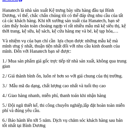
Hanatech là nhà sản xuất Kệ trưng bày sữa hàng đầu tại Bình
Dương, vì thế, chắc chắn chúng tôi có thể đáp ứng nhu cầu của tất
cả các khách hàng. Khi tới xưởng sản xuất của Hanatech, bạn sẽ
cảm thấy hoàn toàn choáng ngợp vì rất nhiều mẫu mã kệ siêu thị, kệ
thời trang, kệ sữa, kệ sách, kệ cửa hàng mẹ và bé, kệ tạp hóa,…
Và nhiệm vụ của bạn chỉ cần lựa chọn được những mẫu kệ mà
mình ưng ý nhất, thuận tiện nhất đối với nhu cầu kinh doanh của
mình. Đến với Hanatech bạn sẽ được:
1./ Mua sản phẩm giá gốc trực tiếp từ nhà sản xuất, không qua trung
gian
2./ Giá thành bình ổn, luôn rẻ hơn so với giá chung của thị trường.
3./ Mẫu mã đa dạng, chất lượng cao nhất và tuổi thọ cao
4./ Giao hàng nhanh, miễn phí, thanh toán khi nhận hàng
5./ Đội ngũ thiết kế, thi công chuyên nghiệp,lắp đặt hoàn toàn miễn
phí và đúng yêu cầu.
6./ Bảo hành lên tới 5 năm. Dịch vụ chăm sóc khách hàng sau bán
tốt nhất tại Bình Dương