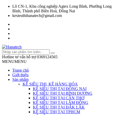
Lô CN-1, Khu công nghiệp Agtex Long Bình, Phường Long
Bình, Thành phố Biên Hoà, Đồng Nai
kesieuthihanatech@gmail.com
Hotline tư vấn hỗ trợ
0369124565
MENU
MENU
Trang chủ
Giới thiệu
Sản phẩm
KỆ SIÊU THỊ, KỆ HÀNG HÓA
KỆ SIÊU THỊ TẠI ĐỒNG NAI
KỆ SIÊU THỊ TẠI BÌNH DƯƠNG
KỆ SIÊU THỊ TẠI CẦN THƠ
KỆ SIÊU THỊ TẠI LÂM ĐỒNG
KỆ SIÊU THỊ TẠI ĐẮK LẮK
KỆ SIÊU THỊ TẠI TPHCM