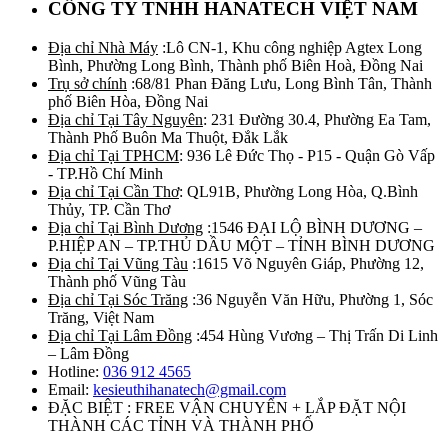
CÔNG TY TNHH HANATECH VIỆT NAM
Địa chỉ Nhà Máy
:Lô CN-1, Khu công nghiệp Agtex Long
Bình, Phường Long Bình, Thành phố Biên Hoà, Đồng Nai
Trụ sở chính
:68/81 Phan Đăng Lưu, Long Bình Tân, Thành
phố Biên Hòa, Đồng Nai
Địa chỉ Tại Tây Nguyên
: 231 Đường 30.4, Phường Ea Tam,
Thành Phố Buôn Ma Thuột, Đắk Lắk
Địa chỉ Tại TPHCM
: 936 Lê Đức Thọ - P15 - Quận Gò Vấp
- TP.Hồ Chí Minh
Địa chỉ Tại Cần Thơ
: QL91B, Phường Long Hòa, Q.Bình
Thủy, TP. Cần Thơ
Địa chỉ Tại Bình Dương
:1546 ĐẠI LỘ BÌNH DƯƠNG –
P.HIỆP AN – TP.THỦ DẦU MỘT – TỈNH BÌNH DƯƠNG
Địa chỉ Tại Vũng Tàu
:1615 Võ Nguyên Giáp, Phường 12,
Thành phố Vũng Tàu
Địa chỉ Tại Sóc Trăng
:36 Nguyễn Văn Hữu, Phường 1, Sóc
Trăng, Việt Nam
Địa chỉ Tại Lâm Đồng
:454 Hùng Vương – Thị Trấn Di Linh
– Lâm Đồng
Hotline:
036 912 4565
Email:
kesieuthihanatech@gmail.com
ĐẶC BIỆT : FREE VẬN CHUYỂN + LẮP ĐẶT NỘI
THÀNH CÁC TỈNH VÀ THÀNH PHỐ