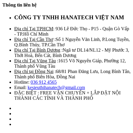
Thông tin liên hệ
CÔNG TY TNHH HANATECH VIỆT NAM
Địa chỉ Tại TPHCM
: 936 Lê Đức Thọ - P15 - Quận Gò Vấp
- TP.Hồ Chí Minh
Địa chỉ Tại Cần Thơ
:Số 1 Nguyễn Văn Linh, P.Long Tuyền,
Q.Bình Thủy, TP.Cần Thơ
Địa chỉ Tại Bình Dương
:Ngã tư DL14/NL12 - Mỹ Phước 3,
Thới Hoà, Bến Cát, Bình Dương
Địa chỉ Tại Vũng Tàu
:1615 Võ Nguyên Giáp, Phường 12,
Thành phố Vũng Tàu
Địa chỉ tại Đồng Nai
:68/81 Phan Đăng Lưu, Long Bình Tân,
Thành phố Biên Hòa, Đồng Nai
Hotline:
036 912 4565
Email:
kesieuthihanatech@gmail.com
ĐẶC BIỆT : FREE VẬN CHUYỂN + LẮP ĐẶT NỘI
THÀNH CÁC TỈNH VÀ THÀNH PHỐ