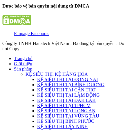
Được bảo vệ bản quyền nội dung từ DMCA
Fanpage Facebook
Công ty TNHH Hanatech Việt Nam - Đã đăng ký bản quyền - Do
not Copy
Trang chủ
Giới thiệu
Sản phẩm
KỆ SIÊU THỊ, KỆ HÀNG HÓA
KỆ SIÊU THỊ TẠI ĐỒNG NAI
KỆ SIÊU THỊ TẠI BÌNH DƯƠNG
KỆ SIÊU THỊ TẠI CẦN THƠ
KỆ SIÊU THỊ TẠI LÂM ĐỒNG
KỆ SIÊU THỊ TẠI ĐẮK LẮK
KỆ SIÊU THỊ TẠI TPHCM
KỆ SIÊU THỊ TẠI LONG AN
KỆ SIÊU THỊ TẠI VŨNG TÀU
KỆ SIÊU THỊ BÌNH PHƯỚC
KỆ SIÊU THỊ TÂY NINH