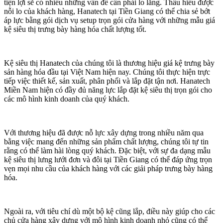
tiện lợi sẽ có nhiều những vấn đề cần phải lo lắng. Thấu hiểu được
nỗi lo của khách hàng, Hanatech tại Tiền Giang có thể chia sẻ bớt
áp lực bằng gói dịch vụ setup trọn gói cửa hàng với những mẫu giá
kệ siêu thị trưng bày hàng hóa chất lượng tốt.
Kệ siêu thị Hanatech của chúng tôi là thương hiệu giá kệ trưng bày
sản hàng hóa đầu tại Việt Nam hiện nay. Chúng tôi thực hiện trực
tiếp việc thiết kế, sản xuất, phân phối và lắp đặt tận nơi. Hanatech
Miền Nam hiện có đầy đủ năng lực lắp đặt kệ siêu thị trọn gói cho
các mô hình kinh doanh của quý khách.
Với thương hiệu đã được nỗ lực xây dựng trong nhiều năm qua
bằng việc mang đến những sản phẩm chất lượng, chúng tôi tự tin
rằng có thể làm hài lòng quý khách. Đặc biệt, với sự đa dạng mẫu
kệ siêu thị lưng lưới đơn và đôi tại Tiền Giang có thể đáp ứng trọn
vẹn mọi nhu cầu của khách hàng với các giải pháp trưng bày hàng
hóa.
Ngoài ra, với tiêu chí dù một bộ kệ cũng lắp, điều này giúp cho các
chủ cửa hàng xây dựng với mô hình kinh doanh nhỏ cũng có thể