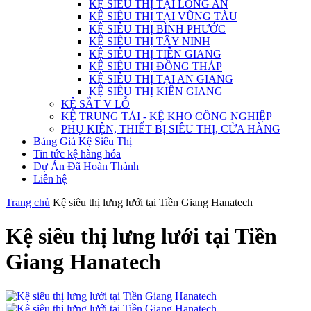
KỆ SIÊU THỊ TẠI LONG AN
KỆ SIÊU THỊ TẠI VŨNG TÀU
KỆ SIÊU THỊ BÌNH PHƯỚC
KỆ SIÊU THỊ TÂY NINH
KỆ SIÊU THỊ TIỀN GIANG
KỆ SIÊU THỊ ĐỒNG THÁP
KỆ SIÊU THỊ TẠI AN GIANG
KỆ SIÊU THỊ KIÊN GIANG
KỆ SẮT V LỖ
KỆ TRUNG TẢI - KỆ KHO CÔNG NGHIỆP
PHỤ KIỆN, THIẾT BỊ SIÊU THỊ, CỬA HÀNG
Bảng Giá Kệ Siêu Thị
Tin tức kệ hàng hóa
Dự Án Đã Hoàn Thành
Liên hệ
Trang chủ
Kệ siêu thị lưng lưới tại Tiền Giang Hanatech
Kệ siêu thị lưng lưới tại Tiền
Giang Hanatech