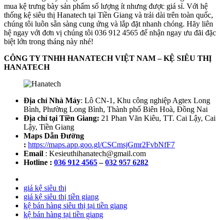
mua kệ trưng bày sản phẩm số lượng ít nhưng được giá sỉ. Với hệ
thống kệ siêu thị Hanatech tại Tiền Giang và trải dài trên toàn quốc,
chúng tôi luôn sẵn sàng cung ứng và lắp đặt nhanh chóng. Hãy liên
hệ ngay với đơn vị chúng tôi 036 912 4565 để nhận ngay ưu đãi đặc
biệt lớn trong tháng này nhé!
CÔNG TY TNHH HANATECH VIỆT NAM – KỆ SIÊU THỊ
HANATECH
Địa chỉ Nhà Máy
: Lô CN-1, Khu công nghiệp Agtex Long
Bình, Phường Long Bình, Thành phố Biên Hoà, Đồng Nai
Địa chỉ tại Tiền Giang:
21 Phan Văn Kiêu, TT. Cai Lậy, Cai
Lậy, Tiền Giang
Maps Dẫn Đường
:
https://maps.app.goo.gl/CSCmsjGmr2FvbNfF7
Email
: Kesieuthihanatech@gmail.com
Hotline :
036 912 4565
–
032 957 6282
giá kệ siêu thị
giá kệ siêu thị tiền giang
kệ bán hàng siêu thị tại tiền giang
kệ bán hàng tại tiền giang