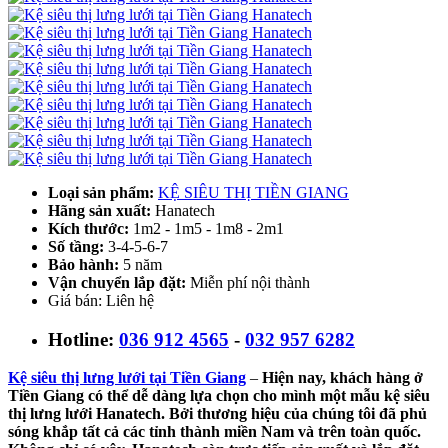
Loại sản phẩm:
KỆ SIÊU THỊ TIỀN GIANG
Hãng sản xuất:
Hanatech
Kích thước:
1m2 - 1m5 - 1m8 - 2m1
Số tầng:
3-4-5-6-7
Bảo hành:
5 năm
Vận chuyển lắp đặt:
Miễn phí nội thành
Giá bán: Liên hệ
Hotline:
036 912 4565
-
032 957 6282
Kệ siêu thị lưng lưới tại Tiền Giang
–
Hiện nay, khách hàng ở
Tiền Giang có thể dễ dàng lựa chọn cho mình một mẫu kệ siêu
thị lưng lưới Hanatech. Bởi thương hiệu của chúng tôi đã phủ
sóng khắp tất cả các tỉnh thành miền Nam và trên toàn quốc.