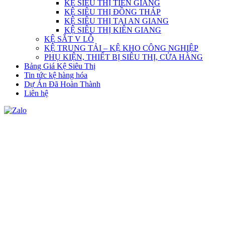
KỆ SIÊU THỊ TIỀN GIANG
KỆ SIÊU THỊ ĐỒNG THÁP
KỆ SIÊU THỊ TẠI AN GIANG
KỆ SIÊU THỊ KIÊN GIANG
KỆ SẮT V LỖ
KỆ TRUNG TẢI – KỆ KHO CÔNG NGHIỆP
PHỤ KIỆN, THIẾT BỊ SIÊU THỊ, CỬA HÀNG
Bảng Giá Kệ Siêu Thị
Tin tức kệ hàng hóa
Dự Án Đã Hoàn Thành
Liên hệ