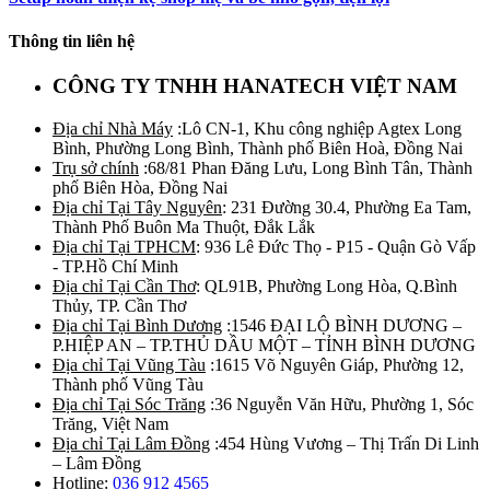
Thông tin liên hệ
CÔNG TY TNHH HANATECH VIỆT NAM
Địa chỉ Nhà Máy
:Lô CN-1, Khu công nghiệp Agtex Long
Bình, Phường Long Bình, Thành phố Biên Hoà, Đồng Nai
Trụ sở chính
:68/81 Phan Đăng Lưu, Long Bình Tân, Thành
phố Biên Hòa, Đồng Nai
Địa chỉ Tại Tây Nguyên
: 231 Đường 30.4, Phường Ea Tam,
Thành Phố Buôn Ma Thuột, Đắk Lắk
Địa chỉ Tại TPHCM
: 936 Lê Đức Thọ - P15 - Quận Gò Vấp
- TP.Hồ Chí Minh
Địa chỉ Tại Cần Thơ
: QL91B, Phường Long Hòa, Q.Bình
Thủy, TP. Cần Thơ
Địa chỉ Tại Bình Dương
:1546 ĐẠI LỘ BÌNH DƯƠNG –
P.HIỆP AN – TP.THỦ DẦU MỘT – TỈNH BÌNH DƯƠNG
Địa chỉ Tại Vũng Tàu
:1615 Võ Nguyên Giáp, Phường 12,
Thành phố Vũng Tàu
Địa chỉ Tại Sóc Trăng
:36 Nguyễn Văn Hữu, Phường 1, Sóc
Trăng, Việt Nam
Địa chỉ Tại Lâm Đồng
:454 Hùng Vương – Thị Trấn Di Linh
– Lâm Đồng
Hotline:
036 912 4565