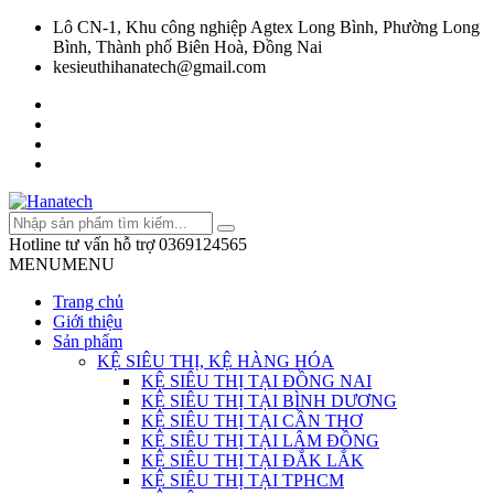
Lô CN-1, Khu công nghiệp Agtex Long Bình, Phường Long
Bình, Thành phố Biên Hoà, Đồng Nai
kesieuthihanatech@gmail.com
Hotline tư vấn hỗ trợ
0369124565
MENU
MENU
Trang chủ
Giới thiệu
Sản phẩm
KỆ SIÊU THỊ, KỆ HÀNG HÓA
KỆ SIÊU THỊ TẠI ĐỒNG NAI
KỆ SIÊU THỊ TẠI BÌNH DƯƠNG
KỆ SIÊU THỊ TẠI CẦN THƠ
KỆ SIÊU THỊ TẠI LÂM ĐỒNG
KỆ SIÊU THỊ TẠI ĐẮK LẮK
KỆ SIÊU THỊ TẠI TPHCM