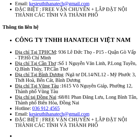
Email:
kesieuthihanatech@gmail.com
ĐẶC BIỆT : FREE VẬN CHUYỂN + LẮP ĐẶT NỘI
THÀNH CÁC TỈNH VÀ THÀNH PHỐ
Thông tin liên hệ
CÔNG TY TNHH HANATECH VIỆT NAM
Địa chỉ Tại TPHCM
: 936 Lê Đức Thọ - P15 - Quận Gò Vấp
- TP.Hồ Chí Minh
Địa chỉ Tại Cần Thơ
:Số 1 Nguyễn Văn Linh, P.Long Tuyền,
Q.Bình Thủy, TP.Cần Thơ
Địa chỉ Tại Bình Dương
:Ngã tư DL14/NL12 - Mỹ Phước 3,
Thới Hoà, Bến Cát, Bình Dương
Địa chỉ Tại Vũng Tàu
:1615 Võ Nguyên Giáp, Phường 12,
Thành phố Vũng Tàu
Địa chỉ tại Đồng Nai
:68/81 Phan Đăng Lưu, Long Bình Tân,
Thành phố Biên Hòa, Đồng Nai
Hotline:
036 912 4565
Email:
kesieuthihanatech@gmail.com
ĐẶC BIỆT : FREE VẬN CHUYỂN + LẮP ĐẶT NỘI
THÀNH CÁC TỈNH VÀ THÀNH PHỐ