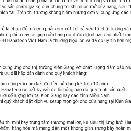
t nhiều khách hàng chia sẻ tích cực về chất lượng và mẫu mã đ
các sản phẩm giá kệ của chúng tôi khi muốn mở cửa hàng, siêu t
hiện tại. Trên thị trường không hiếm những đơn vị cung ứng các
 rẻ là chưa đủ mà còn phải xem xét tới cả yếu tố chất lượng và
những điều này sẽ giúp cửa hàng có được lợi nhuận cao nhất tro
TNHH Hanatech Việt Nam là thương hiệu lớn và đã có uy tín hơn m
ới cung ứng cho thị trường Kiên Giang với chất lượng đảm bảo nh
 và ưu đãi hấp dẫn dành cho quý khách hàng:
năm cùng với cam kết độ bền sử dụng kệ trên 10 năm.
 Hanatech có bất kỳ vấn đề lỗi hỏng nào do quá trình sản xuất.
ưới số lượng lớn tại Kiên Giang hay các tỉnh Miền Nam.
hi quý khách đặt dịch vụ setup trọn gói cho cửa hàng tại Kiên Gia
u thị mini hay trung tâm thương mại lớn, kệ siêu thị lưng lưới H
phẩm, hàng hóa mà mang đến một không gian trưng bày hoàn m