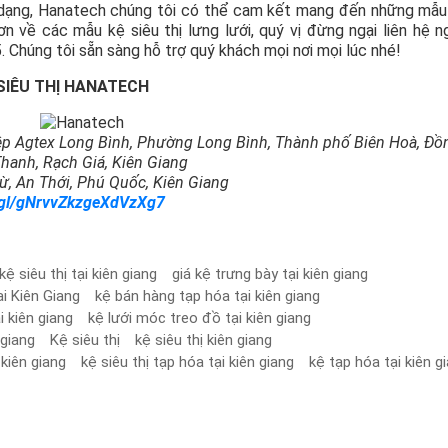
 dạng, Hanatech chúng tôi có thể cam kết mang đến những mẫu
n về các mẫu kệ siêu thị lưng lưới, quý vị đừng ngại liên hệ n
Chúng tôi sẵn sàng hỗ trợ quý khách mọi nơi mọi lúc nhé!
SIÊU THỊ HANATECH
ệp Agtex Long Bình, Phường Long Bình, Thành phố Biên Hoà, Đồ
Thanh, Rạch Giá, Kiên Giang
ừ, An Thới, Phú Quốc, Kiên Giang
.gl/gNrvvZkzgeXdVzXg7
 kệ siêu thị tại kiên giang
giá kệ trưng bày tại kiên giang
i Kiên Giang
kệ bán hàng tạp hóa tại kiên giang
i kiên giang
kệ lưới móc treo đồ tại kiên giang
 giang
Kệ siêu thị
kệ siêu thị kiên giang
 kiên giang
kệ siêu thị tạp hóa tại kiên giang
kệ tạp hóa tại kiên g