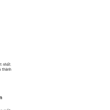
t nhất.
á thành
n