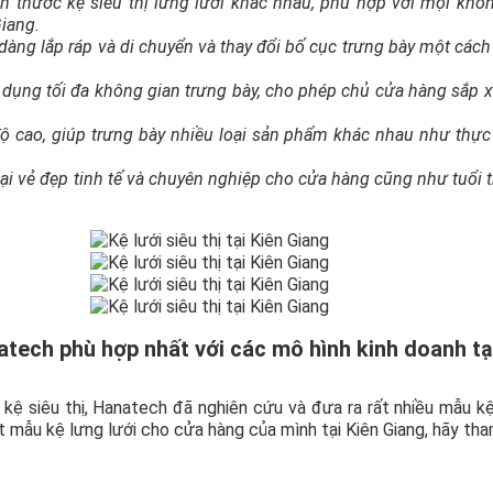
 thước kệ siêu thị lưng lưới khác nhau, phù hợp với mọi khô
Giang.
 dàng lắp ráp và di chuyển và thay đổi bố cục trưng bày một các
 dụng tối đa không gian trưng bày, cho phép chủ cửa hàng sắp 
 độ cao, giúp trưng bày nhiều loại sản phẩm khác nhau như thự
 lại vẻ đẹp tinh tế và chuyên nghiệp cho cửa hàng cũng như tuổi 
atech phù hợp nhất với các mô hình kinh doanh tạ
 kệ siêu thị, Hanatech đã nghiên cứu và đưa ra rất nhiều mẫu k
 mẫu kệ lưng lưới cho cửa hàng của mình tại Kiên Giang, hãy th