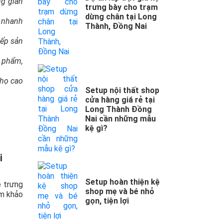
ng gian
trưng bày cho trạm
dừng chân tại Long
h nhanh
Thành, Đồng Nai
xếp sản
c phẩm,
thọ cao
Setup nội thất shop
cửa hàng giá rẻ tại
Long Thành Đồng
Nai cần những mẫu
kệ gì?
i
Setup hoàn thiện kệ
ệ trưng
shop mẹ và bé nhỏ
am khảo
gọn, tiện lợi