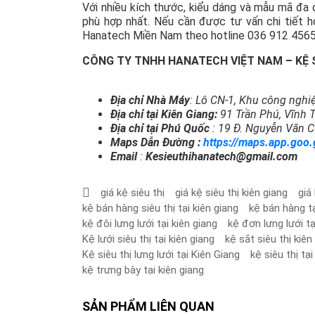
Với nhiều kích thước, kiểu dáng và mẫu mã đa
phù hợp nhất. Nếu cần được tư vấn chi tiết hơ
Hanatech Miền Nam theo hotline 036 912 4565. 
CÔNG TY TNHH HANATECH VIỆT NAM – KỆ 
Địa chỉ Nhà Máy
: Lô CN-1, Khu công nghi
Địa chỉ tại Kiên Giang:
91 Trần Phú, Vĩnh 
Địa chỉ tại Phú Quốc
: 19 Đ. Nguyễn Văn C
Maps Dẫn Đường :
https://maps.app.goo
Email
:
Kesieuthihanatech@gmail.com
giá kệ siêu thị
giá kệ siêu thị kiên giang
giá
kệ bán hàng siêu thị tại kiên giang
kệ bán hàng tạ
kệ đôi lưng lưới tại kiên giang
kệ đơn lưng lưới tạ
Kệ lưới siêu thị tại kiên giang
kệ sắt siêu thị kiên
Kệ siêu thị lưng lưới tại Kiên Giang
kệ siêu thị tại
kệ trưng bày tại kiên giang
SẢN PHẨM LIÊN QUAN