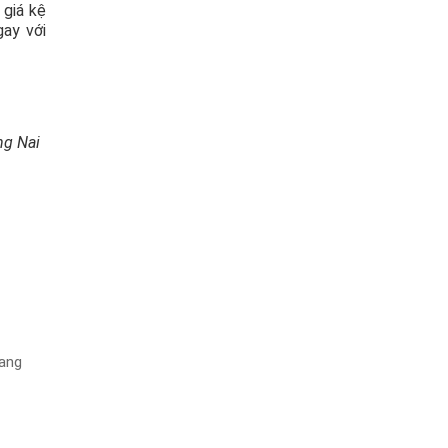
 giá kệ
gay với
ng Nai
iang