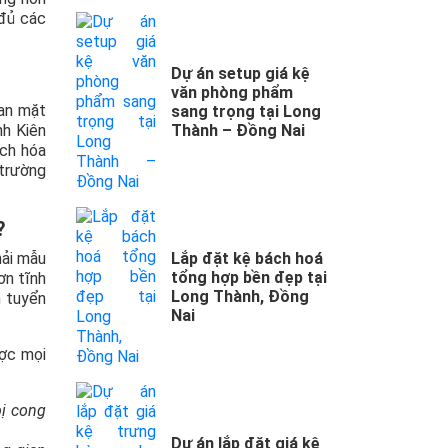
 đủ các
Dự án setup giá kệ
văn phòng phẩm
ian mặt
sang trọng tại Long
nh Kiên
Thành – Đồng Nai
ách hóa
 trường
?
hải mẫu
Lắp đặt kệ bách hoá
tổng hợp bền đẹp tại
ơn tĩnh
Long Thành, Đồng
h tuyển
Nai
ược mọi
bị cong
Dự án lắp đặt giá kệ