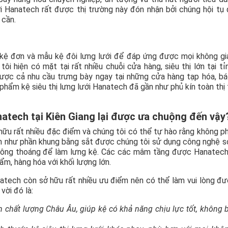
ới Hanatech rất được thị trường này đón nhận bởi chúng hội tụ
 cần.
kệ đơn và mẫu kệ đôi lưng lưới để đáp ứng được mọi không g
ôi hiện có mặt tại rất nhiều chuỗi cửa hàng, siêu thị lớn tại tỉ
ược cả nhu cầu trưng bày ngay tại những cửa hàng tạp hóa, b
hẩm kệ siêu thị lưng lưới Hanatech đã gần như phủ kín toàn thị
anatech tại Kiên Giang lại được ưa chuộng đến vậy
 hữu rất nhiều đặc điểm và chúng tôi có thể tự hào rằng không p
ạn như phần khung bằng sắt được chúng tôi sử dụng công nghệ s
 thông thoáng để làm lưng kệ. Các các mâm tầng được Hanatec
m, hàng hóa với khối lượng lớn.
natech còn sở hữu rất nhiều ưu điểm nên có thể làm vui lòng đ
vời đó là:
ẩn chất lượng Châu Âu, giúp kệ có khả năng chịu lực tốt, không 