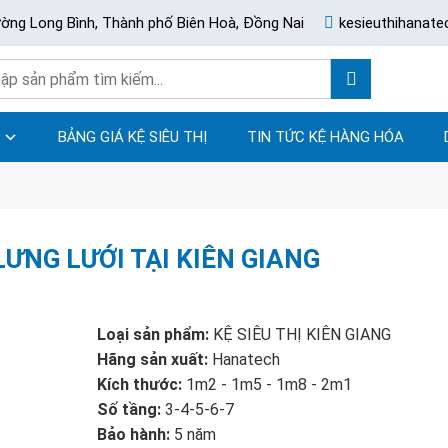
ường Long Bình, Thành phố Biên Hoà, Đồng Nai
kesieuthihanat
BẢNG GIÁ KỆ SIÊU THỊ
TIN TỨC KỆ HÀNG HÓA
 LƯNG LƯỚI TẠI KIÊN GIANG
Loại sản phẩm:
KỆ SIÊU THỊ KIÊN GIANG
Hãng sản xuất:
Hanatech
Kích thước:
1m2 - 1m5 - 1m8 - 2m1
Số tầng:
3-4-5-6-7
Bảo hành:
5 năm