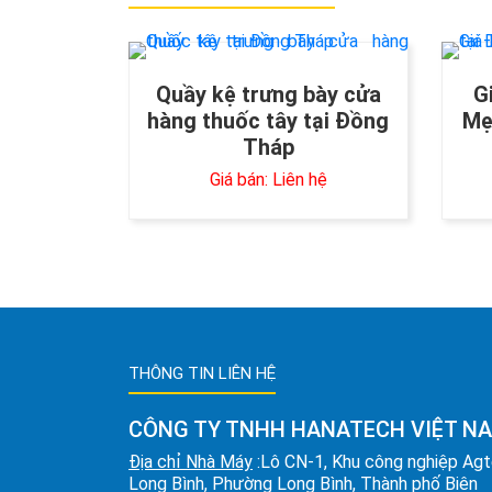
Quầy kệ trưng bày cửa
G
hàng thuốc tây tại Đồng
Mẹ
Tháp
Giá bán: Liên hệ
THÔNG TIN LIÊN HỆ
CÔNG TY TNHH HANATECH VIỆT N
Địa chỉ Nhà Máy
:Lô CN-1, Khu công nghiệp Ag
Long Bình, Phường Long Bình, Thành phố Biên