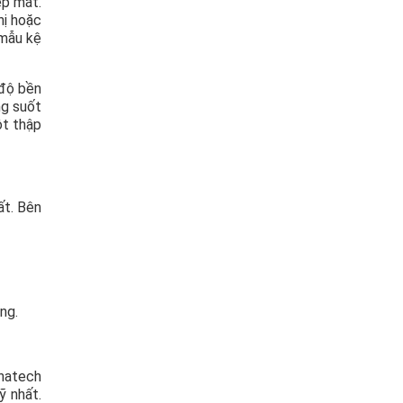
ẹp mắt.
hị hoặc
 mẫu kệ
 độ bền
ng suốt
ột thập
ất. Bên
ng.
anatech
ỹ nhất.