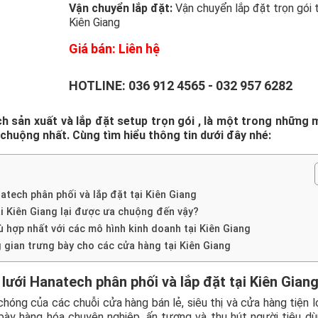
Vận chuyển lắp đặt:
Vận chuyển lắp đặt trọn gói t
Kiên Giang
Giá bán: Liên hệ
HOTLINE:
036 912 4565
-
032 957 6282
 sản xuất và lắp đặt setup trọn gói , là một trong những 
chuộng nhất. Cùng tìm hiểu thông tin dưới đây nhé:
natech phân phối và lắp đặt tại Kiên Giang
ại Kiên Giang lại được ưa chuộng đến vậy?
 hợp nhất với các mô hình kinh doanh tại Kiên Giang
g gian trưng bày cho các cửa hàng tại Kiên Giang
g lưới Hanatech phân phối và lắp đặt tại Kiên Gian
óng của các chuỗi cửa hàng bán lẻ, siêu thị và cửa hàng tiện lợ
 bày hàng hóa chuyên nghiệp, ấn tượng và thu hút người tiêu d