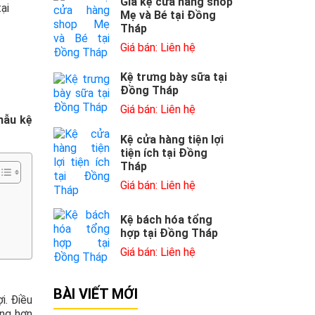
Giá kệ cửa hàng shop
ại
Mẹ và Bé tại Đồng
Tháp
Giá bán: Liên hệ
Kệ trưng bày sữa tại
Đồng Tháp
Giá bán: Liên hệ
mẫu kệ
Kệ cửa hàng tiện lợi
tiện ích tại Đồng
Tháp
Giá bán: Liên hệ
Kệ bách hóa tổng
hợp tại Đồng Tháp
Giá bán: Liên hệ
g
BÀI VIẾT MỚI
i. Điều
ùng hơn