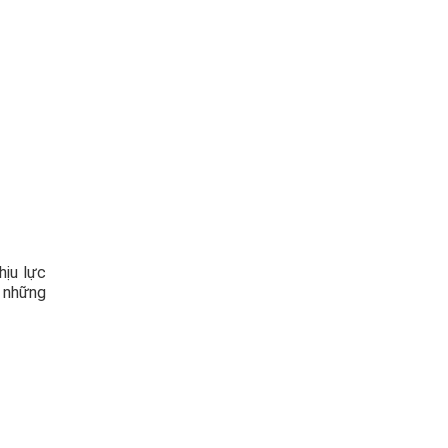
hịu lực
g những