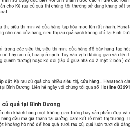
trình sử dụng đặc biệt với tính thấm nước cao vì thế các loại 
ắn cho Kệ rau củ quả thì chúng tôi thường sử dụng khung sắt s
hoạt.
u thị, siêu thị mini và cửa hàng tạp hóa mọc lên rất nhanh. Hana
àng cho các cửa hàng, siêu thị rau quả sạch không chỉ tại Bình D
trong các siêu thị, siêu thị mini, cửa hàng để bày hàng tạp hó
có bày rau củ, hoa quả sạch. Tùy vào vị trí không gian và diện 
g quanh tường) hoặc kệ đôi (lắp ở giữa nhà có 2 mặt 2 bên ) đ
ắp đặt Kệ rau củ quả cho nhiều siêu thị, cửa hàng… Hanatech ch
 tại Bình Dương. Liên hệ ngày với chúng tôi qua số
Hotline 0369
au củ quả tại Bình Dương
n cho khách hàng một không gian trưng bày sản phẩm đẹp và 
 hàng đầu mà giá thành tại xưởng, cam kết rẻ nhất thị trường. T
t khoảng hở nhỏ để hoa quả tươi; rau củ, quả luôn tươi dễ dàn