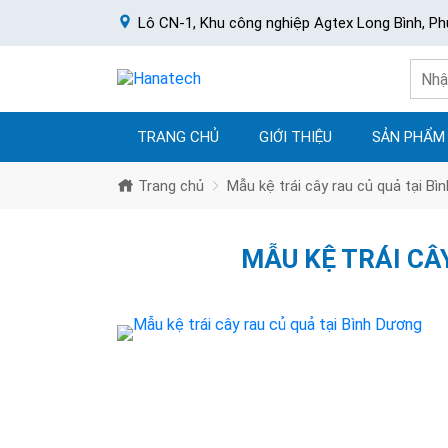
Lô CN-1, Khu công nghiệp Agtex Long Bình, Ph
TRANG CHỦ
GIỚI THIỆU
SẢN PHẨM
Trang chủ
Mẫu kệ trái cây rau củ quả tại Bì
MẪU KỆ TRÁI CÂ