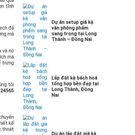
rau quả
ơn tĩnh
Dự án setup giá kệ
tech đã
văn phòng phẩm
sang trọng tại Long
ương mà
Thành – Đồng Nai
a và nó
tích mà
ể trưng
Lắp đặt kệ bách hoá
tổng hợp bền đẹp tại
úng tôi
Long Thành, Đồng
124565
Nai
chuyên
hiết kế
g thoát
Dự án lắp đặt giá kệ