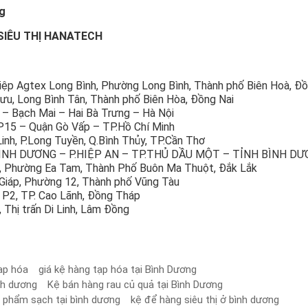
ng
SIÊU THỊ HANATECH
hiệp Agtex Long Bình, Phường Long Bình, Thành phố Biên Hoà, Đồ
u, Long Bình Tân, Thành phố Biên Hòa, Đồng Nai
– Bạch Mai – Hai Bà Trưng – Hà Nội
15 – Quận Gò Vấp – TP.Hồ Chí Minh
nh, P.Long Tuyền, Q.Bình Thủy, TP.Cần Thơ
ÌNH DƯƠNG – P.HIỆP AN – TP.THỦ DẦU MỘT – TỈNH BÌNH D
4, Phường Ea Tam, Thành Phố Buôn Ma Thuột, Đắk Lắk
iáp, Phường 12, Thành phố Vũng Tàu
 P2, TP. Cao Lãnh, Đồng Tháp
Thị trấn Di Linh, Lâm Đồng
ạp hóa
giá kệ hàng tạp hóa tại Bình Dương
ình dương
Kệ bán hàng rau củ quả tại Bình Dương
 phẩm sạch tại bình dương
kệ để hàng siêu thị ở bình dương