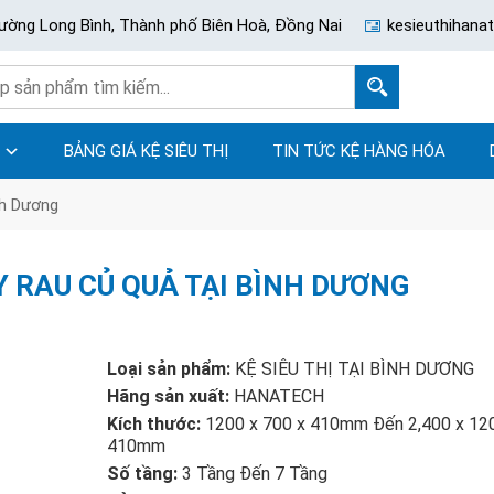
ường Long Bình, Thành phố Biên Hoà, Đồng Nai
kesieuthihan
BẢNG GIÁ KỆ SIÊU THỊ
TIN TỨC KỆ HÀNG HÓA
nh Dương
Y RAU CỦ QUẢ TẠI BÌNH DƯƠNG
Loại sản phẩm:
KỆ SIÊU THỊ TẠI BÌNH DƯƠNG
Hãng sản xuất:
HANATECH
Kích thước:
1200 x 700 x 410mm Đến 2,400 x 12
410mm
Số tầng:
3 Tầng Đến 7 Tầng