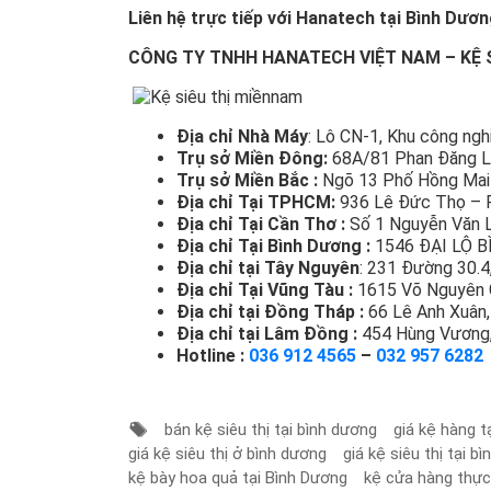
Liên hệ trực tiếp với Hanatech tại Bình Dươ
CÔNG TY TNHH HANATECH VIỆT NAM – KỆ 
Địa chỉ Nhà Máy
: Lô CN-1, Khu công ng
Trụ sở Miền Đông:
68A/81 Phan Đăng Lư
Trụ sở Miền Bắc :
Ngõ 13 Phố Hồng Mai 
Địa chỉ Tại TPHCM:
936 Lê Đức Thọ – P
Địa chỉ Tại Cần Thơ :
Số 1 Nguyễn Văn Li
Địa chỉ Tại Bình Dương :
1546 ĐẠI LỘ B
Địa chỉ tại Tây Nguyên
: 231 Đường 30.
Địa chỉ Tại Vũng Tàu :
1615 Võ Nguyên G
Địa chỉ tại Đồng Tháp :
66 Lê Anh Xuân,
Địa chỉ tại Lâm Đồng :
454 Hùng Vương, 
Hotline :
036 912 4565
–
032 957 6282
bán kệ siêu thị tại bình dương
giá kệ hàng t
giá kệ siêu thị ở bình dương
giá kệ siêu thị tại b
kệ bày hoa quả tại Bình Dương
kệ cửa hàng thực