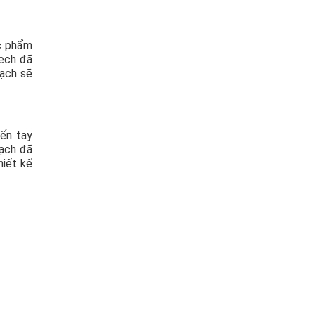
ực phẩm
tech đã
sạch sẽ
đến tay
oạch đã
hiết kế