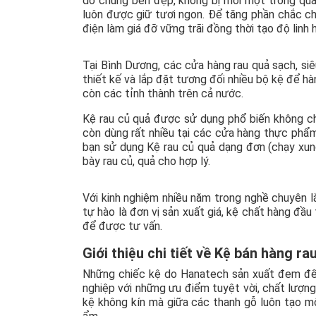
do chúng bền đẹp, không bị mối mọt trong quá 
luôn được giữ tươi ngon. Để tăng phần chắc ch
điện làm giá đỡ vững trãi đồng thời tạo độ linh 
Tại Bình Dương, các cửa hàng rau quả sạch, siê
thiết kế và lắp đặt tương đối nhiều bộ kệ để h
còn các tỉnh thành trên cả nước.
Kệ rau củ quả được sử dụng phổ biến không chỉ 
còn dùng rất nhiều tại các cửa hàng thực phẩm 
bạn sử dụng Kệ rau củ quả dạng đơn (chạy xun
bày rau củ, quả cho hợp lý.
Với kinh nghiệm nhiều năm trong nghề chuyên l
tự hào là đơn vị sản xuất giá, kệ chất hàng đầu
để được tư vấn.
Giới thiệu chi tiết về Kệ bán hàng r
Những chiếc kệ do Hanatech sản xuất đem đế
nghiệp với những ưu điểm tuyệt vời, chất lượng
kệ không kín mà giữa các thanh gỗ luôn tạo mộ