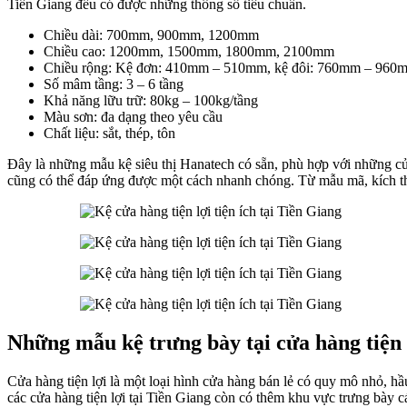
Tiền Giang đều có được những thông số tiêu chuẩn.
Chiều dài: 700mm, 900mm, 1200mm
Chiều cao: 1200mm, 1500mm, 1800mm, 2100mm
Chiều rộng: Kệ đơn: 410mm – 510mm, kệ đôi: 760mm – 960
Số mâm tầng: 3 – 6 tầng
Khả năng lữu trữ: 80kg – 100kg/tầng
Màu sơn: đa dạng theo yêu cầu
Chất liệu: sắt, thép, tôn
Đây là những mẫu kệ siêu thị Hanatech có sẵn, phù hợp với những c
cũng có thể đáp ứng được một cách nhanh chóng. Từ mẫu mã, kích thướ
Những mẫu kệ trưng bày tại cửa hàng tiện
Cửa hàng tiện lợi là một loại hình cửa hàng bán lẻ có quy mô nhỏ, h
các cửa hàng tiện lợi tại Tiền Giang còn có thêm khu vực trưng bày c