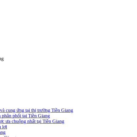
ng
 và cung ứng tại thị trường Tiền Giang
h phân phối tại Tiền Giang
ợc ưa chuộng nhất tại Tiền Giang
 lợi
ang