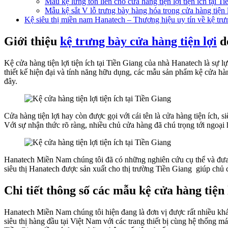
Mẫu kệ lưng tôn liền cho cửa hàng tiện lợi tiện ích tại T
Mẫu kệ sắt V lỗ trưng bày hàng hóa trong cửa hàng tiện l
Kệ siêu thị miền nam Hanatech – Thương hiệu uy tín về kệ trư
Giới thiệu
kệ trưng bày cửa hàng tiện lợi
do
Kệ cửa hàng tiện lợi tiện ích tại Tiền Giang của nhà Hanatech là sự
thiết kế hiện đại và tính năng hữu dụng, các mẫu sản phẩm kệ cửa hàn
đây.
Cửa hàng tiện lợi hay còn được gọi với cái tên là cửa hàng tiện ích, s
Với sự nhận thức rõ ràng, nhiều chủ cửa hàng đã chú trọng tới ngoại 
Hanatech Miền Nam chúng tôi đã có những nghiên cứu cụ thể và đưa r
siêu thị Hanatech được sản xuất cho thị trường Tiền Giang giúp chủ
Chi tiết thông số các mẫu kệ cửa hàng tiện
Hanatech Miền Nam chúng tôi hiện đang là đơn vị được rất nhiều khác
siêu thị hàng đầu tại Việt Nam với các trang thiết bị cùng hệ thống 