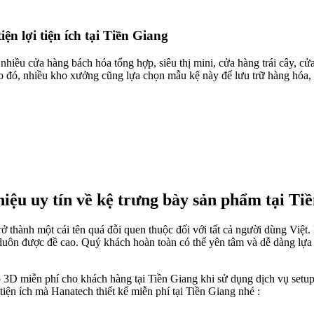
n lợi tiện ích tại Tiền Giang
nhiều cửa hàng bách hóa tổng hợp, siêu thị mini, cửa hàng trái cây, cử
 đó, nhiều kho xưởng cũng lựa chọn mẫu kệ này để lưu trữ hàng hóa, s
iệu uy tín về kệ trưng bày sản phẩm tại Ti
trở thành một cái tên quá đỗi quen thuộc đối với tất cả người dùng Vi
luôn được đề cao. Quý khách hoàn toàn có thể yên tâm và dễ dàng lự
op 3D miễn phí cho khách hàng tại Tiền Giang khi sử dụng dịch vụ setu
iện ích mà Hanatech thiết kế miễn phí tại Tiền Giang nhé :