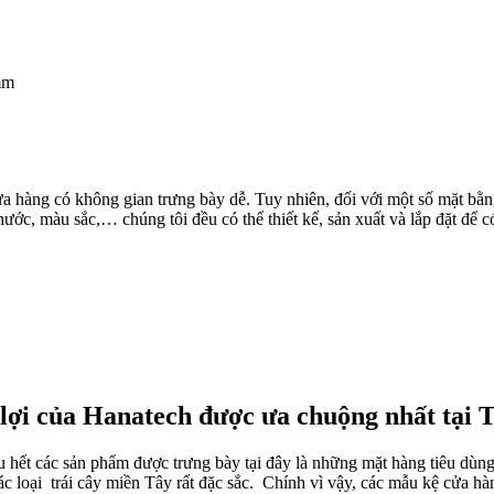
mm
ửa hàng có không gian trưng bày dễ. Tuy nhiên, đối với một số mặt b
c, màu sắc,… chúng tôi đều có thể thiết kế, sản xuất và lắp đặt để c
 lợi của Hanatech được ưa chuộng nhất tại 
ầu hết các sản phẩm được trưng bày tại đây là những mặt hàng tiêu dù
ác loại trái cây miền Tây rất đặc sắc. Chính vì vậy, các mẫu kệ cửa hàn