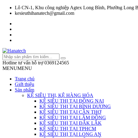
Lô CN-1, Khu công nghiệp Agtex Long Bình, Phường Long B
kesieuthihanatech@gmail.com
Hotline tư vấn hỗ trợ
0369124565
MENU
MENU
Trang chủ
Giới thiệu
Sản phẩm
KỆ SIÊU THỊ, KỆ HÀNG HÓA
KỆ SIÊU THỊ TẠI ĐỒNG NAI
KỆ SIÊU THỊ TẠI BÌNH DƯƠNG
KỆ SIÊU THỊ TẠI CẦN THƠ
KỆ SIÊU THỊ TẠI LÂM ĐỒNG
KỆ SIÊU THỊ TẠI ĐẮK LẮK
KỆ SIÊU THỊ TẠI TPHCM
KỆ SIÊU THỊ TẠI LONG AN