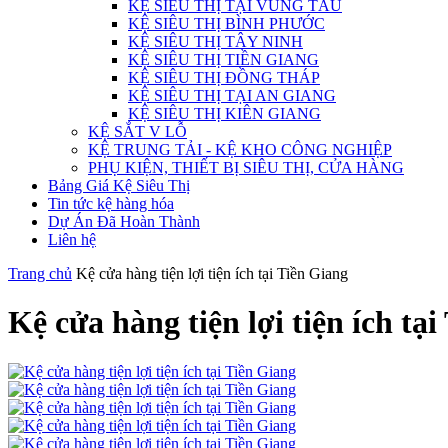
KỆ SIÊU THỊ TẠI VŨNG TÀU
KỆ SIÊU THỊ BÌNH PHƯỚC
KỆ SIÊU THỊ TÂY NINH
KỆ SIÊU THỊ TIỀN GIANG
KỆ SIÊU THỊ ĐỒNG THÁP
KỆ SIÊU THỊ TẠI AN GIANG
KỆ SIÊU THỊ KIÊN GIANG
KỆ SẮT V LỖ
KỆ TRUNG TẢI - KỆ KHO CÔNG NGHIỆP
PHỤ KIỆN, THIẾT BỊ SIÊU THỊ, CỬA HÀNG
Bảng Giá Kệ Siêu Thị
Tin tức kệ hàng hóa
Dự Án Đã Hoàn Thành
Liên hệ
Trang chủ
Kệ cửa hàng tiện lợi tiện ích tại Tiền Giang
Kệ cửa hàng tiện lợi tiện ích tạ