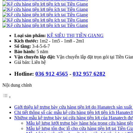
Loại sản phẩm:
KỆ SIÊU THỊ TIỀN GIANG
Kích thước:
1m2 - 1m5 - 1m8 - 2m1
Số tầng:
3-4-5-6-7
Bảo hành:
5 năm
Vận chuyển lắp đặt:
Vận chuyển lắp đặt trọn gói tại Tiền Gia
Giá bán: Liên hệ
Hotline:
036 912 4565
-
032 957 6282
Nội dung chính
Giới thiệu kệ trưng bày cửa hàng tiện lợi do Hanatech sản xuất
Chi tiết thông số các mẫu kệ cửa hàng tiện lợi tiện ích Hanatec
Những mẫu kệ trưng bày tại cửa hàng tiện lợi của Hanatech đư
Mẫu kệ lưng lưới trưng bày hàng hóa trong cửa hàng tiện
Mẫu kệ lưng tôn đục lỗ cho cửa hàng tiện lợi tại Tiền Gi