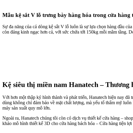
Mẫu kệ sắt V lỗ trưng bày hàng hóa trong cửa hàng tiệ
Sự đa năng của cá dòng kệ sắt V lỗ luôn là sự lựa chọn hàng đầu của 
còn đáng kinh ngạc hơn cả, với sức chứa tới 150kg mỗi mâm tầng. Do
Kệ siêu thị miền nam Hanatech – Thương h
Với hơn một thập kỷ hình thành và phát triển, Hanatech hiện nay đã 
dùng không chỉ đảm bảo về mặt chất lượng, mà yếu tố thẩm mỹ luôn 
máy sản xuất quy mô lớn.
Ngoài ra, Hanatech chúng tôi còn có dịch vụ thiết kế cửa hàng – sh
khảo mô hình thiết kế 3D cho cửa hàng bách hóa – Cửa hàng tiện lợi t