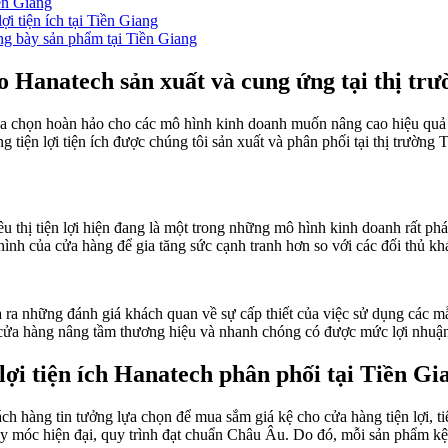
iền Giang
ợi tiện ích tại Tiền Giang
ng bày sản phẩm tại Tiền Giang
 Hanatech sản xuất và cung ứng tại thị tr
 lựa chọn hoàn hảo cho các mô hình kinh doanh muốn nâng cao hiệu quả
g tiện lợi tiện ích được chúng tôi sản xuất và phân phối tại thị trườn
iêu thị tiện lợi hiện đang là một trong những mô hình kinh doanh rất phá
hình của cửa hàng để gia tăng sức cạnh tranh hơn so với các đối thủ kh
a những đánh giá khách quan về sự cấp thiết của việc sử dụng các mẫ
 cửa hàng nâng tầm thương hiệu và nhanh chóng có được mức lợi nhuận
 lợi tiện ích Hanatech phân phối tại Tiền Gi
h hàng tin tưởng lựa chọn để mua sắm giá kệ cho cửa hàng tiện lợi, t
máy móc hiện đại, quy trình đạt chuẩn Châu Âu. Do đó, mỗi sản phẩm kệ 