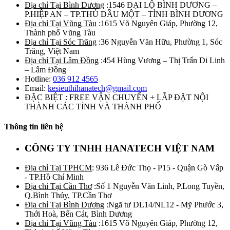
Địa chỉ Tại Bình Dương
:1546 ĐẠI LỘ BÌNH DƯƠNG –
P.HIỆP AN – TP.THỦ DẦU MỘT – TỈNH BÌNH DƯƠNG
Địa chỉ Tại Vũng Tàu
:1615 Võ Nguyên Giáp, Phường 12,
Thành phố Vũng Tàu
Địa chỉ Tại Sóc Trăng
:36 Nguyễn Văn Hữu, Phường 1, Sóc
Trăng, Việt Nam
Địa chỉ Tại Lâm Đồng
:454 Hùng Vương – Thị Trấn Di Linh
– Lâm Đồng
Hotline:
036 912 4565
Email:
kesieuthihanatech@gmail.com
ĐẶC BIỆT : FREE VẬN CHUYỂN + LẮP ĐẶT NỘI
THÀNH CÁC TỈNH VÀ THÀNH PHỐ
Thông tin liên hệ
CÔNG TY TNHH HANATECH VIỆT NAM
Địa chỉ Tại TPHCM
: 936 Lê Đức Thọ - P15 - Quận Gò Vấp
- TP.Hồ Chí Minh
Địa chỉ Tại Cần Thơ
:Số 1 Nguyễn Văn Linh, P.Long Tuyền,
Q.Bình Thủy, TP.Cần Thơ
Địa chỉ Tại Bình Dương
:Ngã tư DL14/NL12 - Mỹ Phước 3,
Thới Hoà, Bến Cát, Bình Dương
Địa chỉ Tại Vũng Tàu
:1615 Võ Nguyên Giáp, Phường 12,