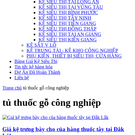
KỆ SIÊU THỊ TẠI LONG AN
KỆ SIÊU THỊ TẠI VŨNG TÀU
KỆ SIÊU THỊ BÌNH PHƯỚC
KỆ SIÊU THỊ TÂY NINH
KỆ SIÊU THỊ TIỀN GIANG
KỆ SIÊU THỊ ĐỒNG THÁP
KỆ SIÊU THỊ TẠI AN GIANG
KỆ SIÊU THỊ KIÊN GIANG
KỆ SẮT V LỖ
KỆ TRUNG TẢI - KỆ KHO CÔNG NGHIỆP
PHỤ KIỆN, THIẾT BỊ SIÊU THỊ, CỬA HÀNG
Bảng Giá Kệ Siêu Thị
Tin tức kệ hàng hóa
Dự Án Đã Hoàn Thành
Liên hệ
Trang chủ
tủ thuốc gỗ công nghiệp
tủ thuốc gỗ công nghiệp
Giá kệ trưng bày cho của hàng thuốc tây tại Đắk