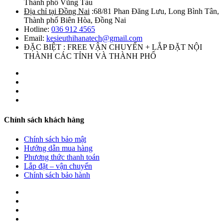
Thành phố Vũng Tàu
Địa chỉ tại Đồng Nai
:68/81 Phan Đăng Lưu, Long Bình Tân,
Thành phố Biên Hòa, Đồng Nai
Hotline:
036 912 4565
Email:
kesieuthihanatech@gmail.com
ĐẶC BIỆT : FREE VẬN CHUYỂN + LẮP ĐẶT NỘI
THÀNH CÁC TỈNH VÀ THÀNH PHỐ
Chính sách khách hàng
Chính sách bảo mật
Hướng dẫn mua hàng
Phương thức thanh toán
Lắp đặt – vận chuyển
Chính sách bảo hành