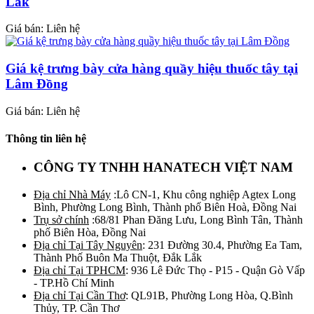
Lắk
Giá bán: Liên hệ
Giá kệ trưng bày cửa hàng quầy hiệu thuốc tây tại
Lâm Đồng
Giá bán: Liên hệ
Thông tin liên hệ
CÔNG TY TNHH HANATECH VIỆT NAM
Địa chỉ Nhà Máy
:Lô CN-1, Khu công nghiệp Agtex Long
Bình, Phường Long Bình, Thành phố Biên Hoà, Đồng Nai
Trụ sở chính
:68/81 Phan Đăng Lưu, Long Bình Tân, Thành
phố Biên Hòa, Đồng Nai
Địa chỉ Tại Tây Nguyên
: 231 Đường 30.4, Phường Ea Tam,
Thành Phố Buôn Ma Thuột, Đắk Lắk
Địa chỉ Tại TPHCM
: 936 Lê Đức Thọ - P15 - Quận Gò Vấp
- TP.Hồ Chí Minh
Địa chỉ Tại Cần Thơ
: QL91B, Phường Long Hòa, Q.Bình
Thủy, TP. Cần Thơ