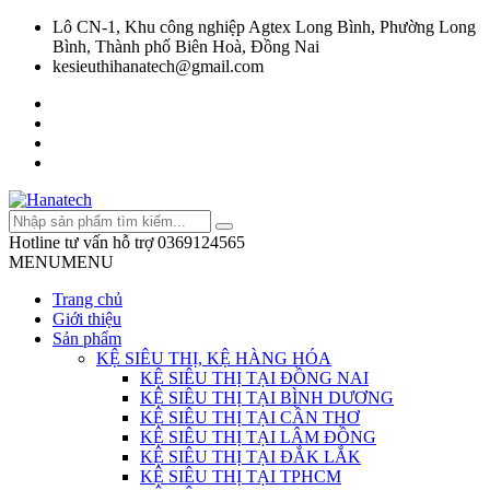
Lô CN-1, Khu công nghiệp Agtex Long Bình, Phường Long
Bình, Thành phố Biên Hoà, Đồng Nai
kesieuthihanatech@gmail.com
Hotline tư vấn hỗ trợ
0369124565
MENU
MENU
Trang chủ
Giới thiệu
Sản phẩm
KỆ SIÊU THỊ, KỆ HÀNG HÓA
KỆ SIÊU THỊ TẠI ĐỒNG NAI
KỆ SIÊU THỊ TẠI BÌNH DƯƠNG
KỆ SIÊU THỊ TẠI CẦN THƠ
KỆ SIÊU THỊ TẠI LÂM ĐỒNG
KỆ SIÊU THỊ TẠI ĐẮK LẮK
KỆ SIÊU THỊ TẠI TPHCM