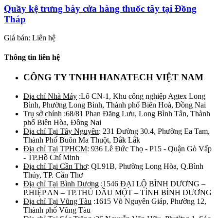
Quầy kệ trưng bày cửa hàng thuốc tây tại Đồng
Tháp
Giá bán: Liên hệ
Thông tin liên hệ
CÔNG TY TNHH HANATECH VIỆT NAM
Địa chỉ Nhà Máy
:Lô CN-1, Khu công nghiệp Agtex Long
Bình, Phường Long Bình, Thành phố Biên Hoà, Đồng Nai
Trụ sở chính
:68/81 Phan Đăng Lưu, Long Bình Tân, Thành
phố Biên Hòa, Đồng Nai
Địa chỉ Tại Tây Nguyên
: 231 Đường 30.4, Phường Ea Tam,
Thành Phố Buôn Ma Thuột, Đắk Lắk
Địa chỉ Tại TPHCM
: 936 Lê Đức Thọ - P15 - Quận Gò Vấp
- TP.Hồ Chí Minh
Địa chỉ Tại Cần Thơ
: QL91B, Phường Long Hòa, Q.Bình
Thủy, TP. Cần Thơ
Địa chỉ Tại Bình Dương
:1546 ĐẠI LỘ BÌNH DƯƠNG –
P.HIỆP AN – TP.THỦ DẦU MỘT – TỈNH BÌNH DƯƠNG
Địa chỉ Tại Vũng Tàu
:1615 Võ Nguyên Giáp, Phường 12,
Thành phố Vũng Tàu