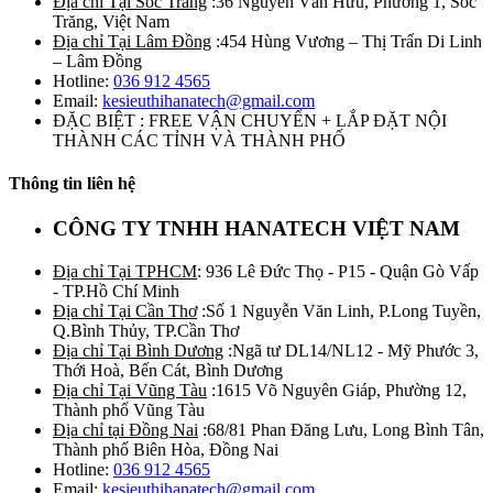
Địa chỉ Tại Sóc Trăng
:36 Nguyễn Văn Hữu, Phường 1, Sóc
Trăng, Việt Nam
Địa chỉ Tại Lâm Đồng
:454 Hùng Vương – Thị Trấn Di Linh
– Lâm Đồng
Hotline:
036 912 4565
Email:
kesieuthihanatech@gmail.com
ĐẶC BIỆT : FREE VẬN CHUYỂN + LẮP ĐẶT NỘI
THÀNH CÁC TỈNH VÀ THÀNH PHỐ
Thông tin liên hệ
CÔNG TY TNHH HANATECH VIỆT NAM
Địa chỉ Tại TPHCM
: 936 Lê Đức Thọ - P15 - Quận Gò Vấp
- TP.Hồ Chí Minh
Địa chỉ Tại Cần Thơ
:Số 1 Nguyễn Văn Linh, P.Long Tuyền,
Q.Bình Thủy, TP.Cần Thơ
Địa chỉ Tại Bình Dương
:Ngã tư DL14/NL12 - Mỹ Phước 3,
Thới Hoà, Bến Cát, Bình Dương
Địa chỉ Tại Vũng Tàu
:1615 Võ Nguyên Giáp, Phường 12,
Thành phố Vũng Tàu
Địa chỉ tại Đồng Nai
:68/81 Phan Đăng Lưu, Long Bình Tân,
Thành phố Biên Hòa, Đồng Nai
Hotline:
036 912 4565
Email:
kesieuthihanatech@gmail.com