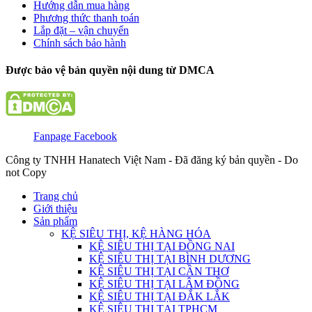
Hướng dẫn mua hàng
Phương thức thanh toán
Lắp đặt – vận chuyển
Chính sách bảo hành
Được bảo vệ bản quyền nội dung từ DMCA
Fanpage Facebook
Công ty TNHH Hanatech Việt Nam - Đã đăng ký bản quyền - Do
not Copy
Trang chủ
Giới thiệu
Sản phẩm
KỆ SIÊU THỊ, KỆ HÀNG HÓA
KỆ SIÊU THỊ TẠI ĐỒNG NAI
KỆ SIÊU THỊ TẠI BÌNH DƯƠNG
KỆ SIÊU THỊ TẠI CẦN THƠ
KỆ SIÊU THỊ TẠI LÂM ĐỒNG
KỆ SIÊU THỊ TẠI ĐẮK LẮK
KỆ SIÊU THỊ TẠI TPHCM