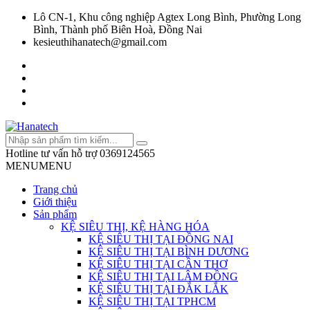
Lô CN-1, Khu công nghiệp Agtex Long Bình, Phường Long
Bình, Thành phố Biên Hoà, Đồng Nai
kesieuthihanatech@gmail.com
Hotline tư vấn hỗ trợ
0369124565
MENU
MENU
Trang chủ
Giới thiệu
Sản phẩm
KỆ SIÊU THỊ, KỆ HÀNG HÓA
KỆ SIÊU THỊ TẠI ĐỒNG NAI
KỆ SIÊU THỊ TẠI BÌNH DƯƠNG
KỆ SIÊU THỊ TẠI CẦN THƠ
KỆ SIÊU THỊ TẠI LÂM ĐỒNG
KỆ SIÊU THỊ TẠI ĐẮK LẮK
KỆ SIÊU THỊ TẠI TPHCM