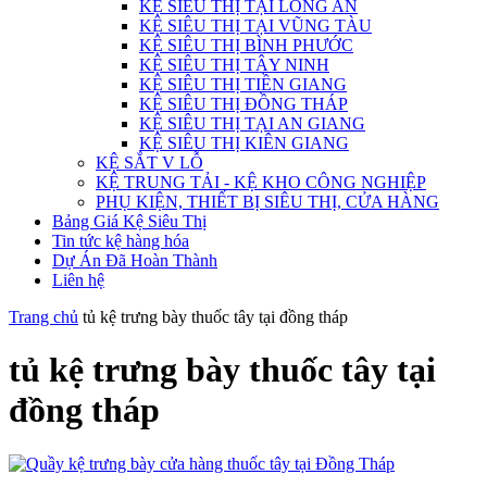
KỆ SIÊU THỊ TẠI LONG AN
KỆ SIÊU THỊ TẠI VŨNG TÀU
KỆ SIÊU THỊ BÌNH PHƯỚC
KỆ SIÊU THỊ TÂY NINH
KỆ SIÊU THỊ TIỀN GIANG
KỆ SIÊU THỊ ĐỒNG THÁP
KỆ SIÊU THỊ TẠI AN GIANG
KỆ SIÊU THỊ KIÊN GIANG
KỆ SẮT V LỖ
KỆ TRUNG TẢI - KỆ KHO CÔNG NGHIỆP
PHỤ KIỆN, THIẾT BỊ SIÊU THỊ, CỬA HÀNG
Bảng Giá Kệ Siêu Thị
Tin tức kệ hàng hóa
Dự Án Đã Hoàn Thành
Liên hệ
Trang chủ
tủ kệ trưng bày thuốc tây tại đồng tháp
tủ kệ trưng bày thuốc tây tại
đồng tháp