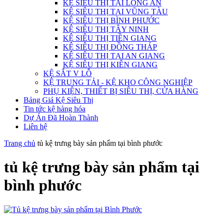
KỆ SIÊU THỊ TẠI LONG AN
KỆ SIÊU THỊ TẠI VŨNG TÀU
KỆ SIÊU THỊ BÌNH PHƯỚC
KỆ SIÊU THỊ TÂY NINH
KỆ SIÊU THỊ TIỀN GIANG
KỆ SIÊU THỊ ĐỒNG THÁP
KỆ SIÊU THỊ TẠI AN GIANG
KỆ SIÊU THỊ KIÊN GIANG
KỆ SẮT V LỖ
KỆ TRUNG TẢI - KỆ KHO CÔNG NGHIỆP
PHỤ KIỆN, THIẾT BỊ SIÊU THỊ, CỬA HÀNG
Bảng Giá Kệ Siêu Thị
Tin tức kệ hàng hóa
Dự Án Đã Hoàn Thành
Liên hệ
Trang chủ
tủ kệ trưng bày sản phẩm tại bình phước
tủ kệ trưng bày sản phẩm tại
bình phước