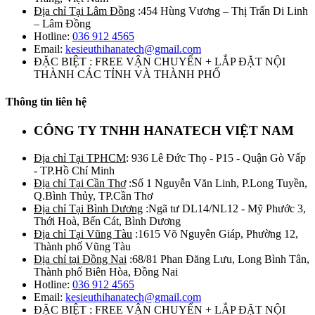
Địa chỉ Tại Lâm Đồng
:454 Hùng Vương – Thị Trấn Di Linh
– Lâm Đồng
Hotline:
036 912 4565
Email:
kesieuthihanatech@gmail.com
ĐẶC BIỆT : FREE VẬN CHUYỂN + LẮP ĐẶT NỘI
THÀNH CÁC TỈNH VÀ THÀNH PHỐ
Thông tin liên hệ
CÔNG TY TNHH HANATECH VIỆT NAM
Địa chỉ Tại TPHCM
: 936 Lê Đức Thọ - P15 - Quận Gò Vấp
- TP.Hồ Chí Minh
Địa chỉ Tại Cần Thơ
:Số 1 Nguyễn Văn Linh, P.Long Tuyền,
Q.Bình Thủy, TP.Cần Thơ
Địa chỉ Tại Bình Dương
:Ngã tư DL14/NL12 - Mỹ Phước 3,
Thới Hoà, Bến Cát, Bình Dương
Địa chỉ Tại Vũng Tàu
:1615 Võ Nguyên Giáp, Phường 12,
Thành phố Vũng Tàu
Địa chỉ tại Đồng Nai
:68/81 Phan Đăng Lưu, Long Bình Tân,
Thành phố Biên Hòa, Đồng Nai
Hotline:
036 912 4565
Email:
kesieuthihanatech@gmail.com
ĐẶC BIỆT : FREE VẬN CHUYỂN + LẮP ĐẶT NỘI