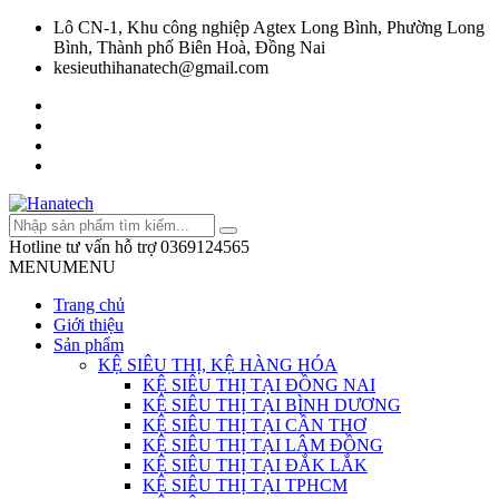
Lô CN-1, Khu công nghiệp Agtex Long Bình, Phường Long
Bình, Thành phố Biên Hoà, Đồng Nai
kesieuthihanatech@gmail.com
Hotline tư vấn hỗ trợ
0369124565
MENU
MENU
Trang chủ
Giới thiệu
Sản phẩm
KỆ SIÊU THỊ, KỆ HÀNG HÓA
KỆ SIÊU THỊ TẠI ĐỒNG NAI
KỆ SIÊU THỊ TẠI BÌNH DƯƠNG
KỆ SIÊU THỊ TẠI CẦN THƠ
KỆ SIÊU THỊ TẠI LÂM ĐỒNG
KỆ SIÊU THỊ TẠI ĐẮK LẮK
KỆ SIÊU THỊ TẠI TPHCM