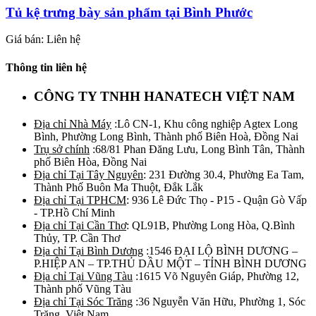
Tủ kệ trưng bày sản phẩm tại Bình Phước
Giá bán: Liên hệ
Thông tin liên hệ
CÔNG TY TNHH HANATECH VIỆT NAM
Địa chỉ Nhà Máy
:Lô CN-1, Khu công nghiệp Agtex Long
Bình, Phường Long Bình, Thành phố Biên Hoà, Đồng Nai
Trụ sở chính
:68/81 Phan Đăng Lưu, Long Bình Tân, Thành
phố Biên Hòa, Đồng Nai
Địa chỉ Tại Tây Nguyên
: 231 Đường 30.4, Phường Ea Tam,
Thành Phố Buôn Ma Thuột, Đắk Lắk
Địa chỉ Tại TPHCM
: 936 Lê Đức Thọ - P15 - Quận Gò Vấp
- TP.Hồ Chí Minh
Địa chỉ Tại Cần Thơ
: QL91B, Phường Long Hòa, Q.Bình
Thủy, TP. Cần Thơ
Địa chỉ Tại Bình Dương
:1546 ĐẠI LỘ BÌNH DƯƠNG –
P.HIỆP AN – TP.THỦ DẦU MỘT – TỈNH BÌNH DƯƠNG
Địa chỉ Tại Vũng Tàu
:1615 Võ Nguyên Giáp, Phường 12,
Thành phố Vũng Tàu
Địa chỉ Tại Sóc Trăng
:36 Nguyễn Văn Hữu, Phường 1, Sóc
Trăng, Việt Nam