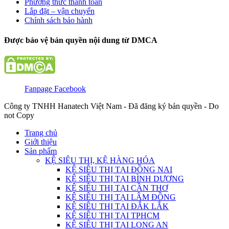
Phương thức thanh toán
Lắp đặt – vận chuyển
Chính sách bảo hành
Được bảo vệ bản quyền nội dung từ DMCA
Fanpage Facebook
Công ty TNHH Hanatech Việt Nam - Đã đăng ký bản quyền - Do
not Copy
Trang chủ
Giới thiệu
Sản phẩm
KỆ SIÊU THỊ, KỆ HÀNG HÓA
KỆ SIÊU THỊ TẠI ĐỒNG NAI
KỆ SIÊU THỊ TẠI BÌNH DƯƠNG
KỆ SIÊU THỊ TẠI CẦN THƠ
KỆ SIÊU THỊ TẠI LÂM ĐỒNG
KỆ SIÊU THỊ TẠI ĐẮK LẮK
KỆ SIÊU THỊ TẠI TPHCM
KỆ SIÊU THỊ TẠI LONG AN