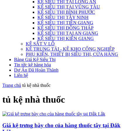
KỆ SIÊU THỊ TẠI LONG AN
KỆ SIÊU THỊ TẠI VŨNG TÀU
KỆ SIÊU THỊ BÌNH PHƯỚC
KỆ SIÊU THỊ TÂY NINH
KỆ SIÊU THỊ TIỀN GIANG
KỆ SIÊU THỊ ĐỒNG THÁP
KỆ SIÊU THỊ TẠI AN GIANG
KỆ SIÊU THỊ KIÊN GIANG
KỆ SẮT V LỖ
KỆ TRUNG TẢI - KỆ KHO CÔNG NGHIỆP
PHỤ KIỆN, THIẾT BỊ SIÊU THỊ, CỬA HÀNG
Bảng Giá Kệ Siêu Thị
Tin tức kệ hàng hóa
Dự Án Đã Hoàn Thành
Liên hệ
Trang chủ
tủ kệ nhà thuốc
tủ kệ nhà thuốc
Giá kệ trưng bày cho của hàng thuốc tây tại Đắk