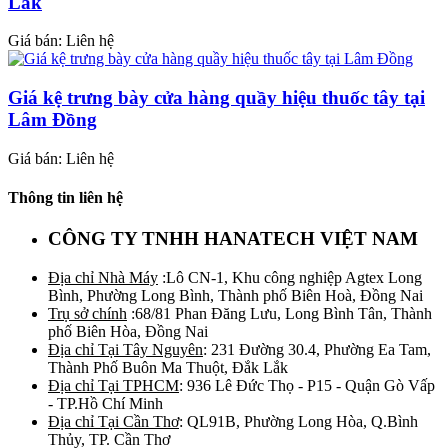
Lắk
Giá bán: Liên hệ
Giá kệ trưng bày cửa hàng quầy hiệu thuốc tây tại
Lâm Đồng
Giá bán: Liên hệ
Thông tin liên hệ
CÔNG TY TNHH HANATECH VIỆT NAM
Địa chỉ Nhà Máy
:Lô CN-1, Khu công nghiệp Agtex Long
Bình, Phường Long Bình, Thành phố Biên Hoà, Đồng Nai
Trụ sở chính
:68/81 Phan Đăng Lưu, Long Bình Tân, Thành
phố Biên Hòa, Đồng Nai
Địa chỉ Tại Tây Nguyên
: 231 Đường 30.4, Phường Ea Tam,
Thành Phố Buôn Ma Thuột, Đắk Lắk
Địa chỉ Tại TPHCM
: 936 Lê Đức Thọ - P15 - Quận Gò Vấp
- TP.Hồ Chí Minh
Địa chỉ Tại Cần Thơ
: QL91B, Phường Long Hòa, Q.Bình
Thủy, TP. Cần Thơ