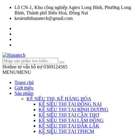
Lô CN-1, Khu công nghiệp Agtex Long Bình, Phường Long
Bình, Thành phố Biên Hoà, Đồng Nai
kesieuthihanatech@gmail.com
Hotline tư vấn hỗ trợ
0369124565
MENU
MENU
Trang chủ
Giới thiệu
Sản phẩm
KỆ SIÊU THỊ, KỆ HÀNG HÓA
KỆ SIÊU THỊ TẠI ĐỒNG NAI
KỆ SIÊU THỊ TẠI BÌNH DƯƠNG
KỆ SIÊU THỊ TẠI CẦN THƠ
KỆ SIÊU THỊ TẠI LÂM ĐỒNG
KỆ SIÊU THỊ TẠI ĐẮK LẮK
KỆ SIÊU THỊ TẠI TPHCM