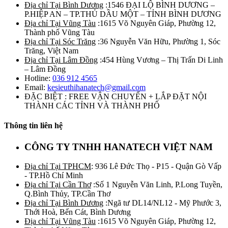
Địa chỉ Tại Bình Dương
:1546 ĐẠI LỘ BÌNH DƯƠNG –
P.HIỆP AN – TP.THỦ DẦU MỘT – TỈNH BÌNH DƯƠNG
Địa chỉ Tại Vũng Tàu
:1615 Võ Nguyên Giáp, Phường 12,
Thành phố Vũng Tàu
Địa chỉ Tại Sóc Trăng
:36 Nguyễn Văn Hữu, Phường 1, Sóc
Trăng, Việt Nam
Địa chỉ Tại Lâm Đồng
:454 Hùng Vương – Thị Trấn Di Linh
– Lâm Đồng
Hotline:
036 912 4565
Email:
kesieuthihanatech@gmail.com
ĐẶC BIỆT : FREE VẬN CHUYỂN + LẮP ĐẶT NỘI
THÀNH CÁC TỈNH VÀ THÀNH PHỐ
Thông tin liên hệ
CÔNG TY TNHH HANATECH VIỆT NAM
Địa chỉ Tại TPHCM
: 936 Lê Đức Thọ - P15 - Quận Gò Vấp
- TP.Hồ Chí Minh
Địa chỉ Tại Cần Thơ
:Số 1 Nguyễn Văn Linh, P.Long Tuyền,
Q.Bình Thủy, TP.Cần Thơ
Địa chỉ Tại Bình Dương
:Ngã tư DL14/NL12 - Mỹ Phước 3,
Thới Hoà, Bến Cát, Bình Dương
Địa chỉ Tại Vũng Tàu
:1615 Võ Nguyên Giáp, Phường 12,