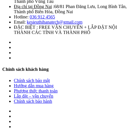
Thành phố Vũng Tàu
Địa chỉ tại Đồng Nai
:68/81 Phan Đăng Lưu, Long Bình Tân,
Thành phố Biên Hòa, Đồng Nai
Hotline:
036 912 4565
Email:
kesieuthihanatech@gmail.com
ĐẶC BIỆT : FREE VẬN CHUYỂN + LẮP ĐẶT NỘI
THÀNH CÁC TỈNH VÀ THÀNH PHỐ
Chính sách khách hàng
Chính sách bảo mật
Hướng dẫn mua hàng
Phương thức thanh toán
Lắp đặt – vận chuyển
Chính sách bảo hành