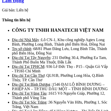
Lâm Đồng
Giá bán: Liên hệ
Thông tin liên hệ
CÔNG TY TNHH HANATECH VIỆT NAM
Địa chỉ Nhà Máy
:Lô CN-1, Khu công nghiệp Agtex Long
Bình, Phường Long Bình, Thành phố Biên Hoà, Đồng Nai
Trụ sở chính
:68/81 Phan Đăng Lưu, Long Bình Tân, Thành
phố Biên Hòa, Đồng Nai
Địa chỉ Tại Tây Nguyên
: 231 Đường 30.4, Phường Ea Tam,
Thành Phố Buôn Ma Thuột, Đắk Lắk
Địa chỉ Tại TPHCM
: 936 Lê Đức Thọ - P15 - Quận Gò Vấp
- TP.Hồ Chí Minh
Địa chỉ Tại Cần Thơ
: QL91B, Phường Long Hòa, Q.Bình
Thủy, TP. Cần Thơ
Địa chỉ Tại Bình Dương
:1546 ĐẠI LỘ BÌNH DƯƠNG –
P.HIỆP AN – TP.THỦ DẦU MỘT – TỈNH BÌNH DƯƠNG
Địa chỉ Tại Vũng Tàu
:1615 Võ Nguyên Giáp, Phường 12,
Thành phố Vũng Tàu
Địa chỉ Tại Sóc Trăng
:36 Nguyễn Văn Hữu, Phường 1, Sóc
Trăng, Việt Nam