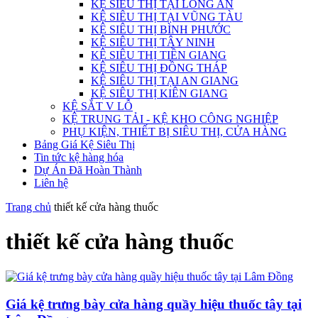
KỆ SIÊU THỊ TẠI LONG AN
KỆ SIÊU THỊ TẠI VŨNG TÀU
KỆ SIÊU THỊ BÌNH PHƯỚC
KỆ SIÊU THỊ TÂY NINH
KỆ SIÊU THỊ TIỀN GIANG
KỆ SIÊU THỊ ĐỒNG THÁP
KỆ SIÊU THỊ TẠI AN GIANG
KỆ SIÊU THỊ KIÊN GIANG
KỆ SẮT V LỖ
KỆ TRUNG TẢI - KỆ KHO CÔNG NGHIỆP
PHỤ KIỆN, THIẾT BỊ SIÊU THỊ, CỬA HÀNG
Bảng Giá Kệ Siêu Thị
Tin tức kệ hàng hóa
Dự Án Đã Hoàn Thành
Liên hệ
Trang chủ
thiết kế cửa hàng thuốc
thiết kế cửa hàng thuốc
Giá kệ trưng bày cửa hàng quầy hiệu thuốc tây tại