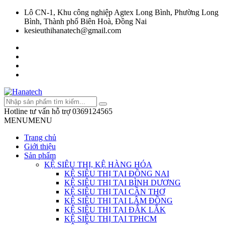
Lô CN-1, Khu công nghiệp Agtex Long Bình, Phường Long
Bình, Thành phố Biên Hoà, Đồng Nai
kesieuthihanatech@gmail.com
Hotline tư vấn hỗ trợ
0369124565
MENU
MENU
Trang chủ
Giới thiệu
Sản phẩm
KỆ SIÊU THỊ, KỆ HÀNG HÓA
KỆ SIÊU THỊ TẠI ĐỒNG NAI
KỆ SIÊU THỊ TẠI BÌNH DƯƠNG
KỆ SIÊU THỊ TẠI CẦN THƠ
KỆ SIÊU THỊ TẠI LÂM ĐỒNG
KỆ SIÊU THỊ TẠI ĐẮK LẮK
KỆ SIÊU THỊ TẠI TPHCM