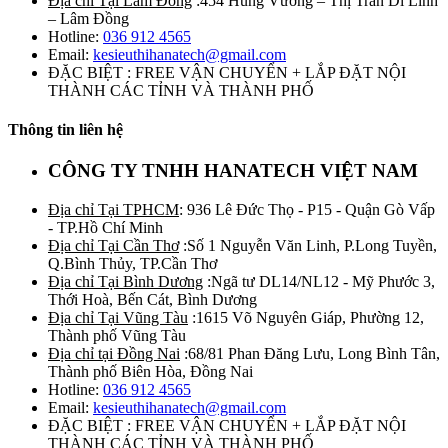
Địa chỉ Tại Lâm Đồng
:454 Hùng Vương – Thị Trấn Di Linh
– Lâm Đồng
Hotline:
036 912 4565
Email:
kesieuthihanatech@gmail.com
ĐẶC BIỆT : FREE VẬN CHUYỂN + LẮP ĐẶT NỘI
THÀNH CÁC TỈNH VÀ THÀNH PHỐ
Thông tin liên hệ
CÔNG TY TNHH HANATECH VIỆT NAM
Địa chỉ Tại TPHCM
: 936 Lê Đức Thọ - P15 - Quận Gò Vấp
- TP.Hồ Chí Minh
Địa chỉ Tại Cần Thơ
:Số 1 Nguyễn Văn Linh, P.Long Tuyền,
Q.Bình Thủy, TP.Cần Thơ
Địa chỉ Tại Bình Dương
:Ngã tư DL14/NL12 - Mỹ Phước 3,
Thới Hoà, Bến Cát, Bình Dương
Địa chỉ Tại Vũng Tàu
:1615 Võ Nguyên Giáp, Phường 12,
Thành phố Vũng Tàu
Địa chỉ tại Đồng Nai
:68/81 Phan Đăng Lưu, Long Bình Tân,
Thành phố Biên Hòa, Đồng Nai
Hotline:
036 912 4565
Email:
kesieuthihanatech@gmail.com
ĐẶC BIỆT : FREE VẬN CHUYỂN + LẮP ĐẶT NỘI
THÀNH CÁC TỈNH VÀ THÀNH PHỐ