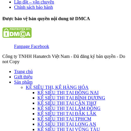
Lắp đặt – vận chuyển
Chính sách bảo hành
Được bảo vệ bản quyền nội dung từ DMCA
Fanpage Facebook
Công ty TNHH Hanatech Việt Nam - Đã đăng ký bản quyền - Do
not Copy
Trang chủ
Giới thiệu
Sản phẩm
KỆ SIÊU THỊ, KỆ HÀNG HÓA
KỆ SIÊU THỊ TẠI ĐỒNG NAI
KỆ SIÊU THỊ TẠI BÌNH DƯƠNG
KỆ SIÊU THỊ TẠI CẦN THƠ
KỆ SIÊU THỊ TẠI LÂM ĐỒNG
KỆ SIÊU THỊ TẠI ĐẮK LẮK
KỆ SIÊU THỊ TẠI TPHCM
KỆ SIÊU THỊ TẠI LONG AN
KỆ SIÊU THỊ TẠI VŨNG TÀU