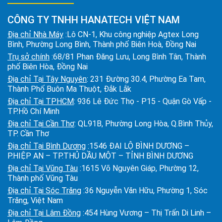
CÔNG TY TNHH HANATECH VIỆT NAM
Địa chỉ Nhà Máy
:Lô CN-1, Khu công nghiệp Agtex Long
Bình, Phường Long Bình, Thành phố Biên Hoà, Đồng Nai
Trụ sở chính
:68/81 Phan Đăng Lưu, Long Bình Tân, Thành
phố Biên Hòa, Đồng Nai
Địa chỉ Tại Tây Nguyên
: 231 Đường 30.4, Phường Ea Tam,
Thành Phố Buôn Ma Thuột, Đắk Lắk
Địa chỉ Tại TPHCM
: 936 Lê Đức Thọ - P15 - Quận Gò Vấp -
TP.Hồ Chí Minh
Địa chỉ Tại Cần Thơ
: QL91B, Phường Long Hòa, Q.Bình Thủy,
TP. Cần Thơ
Địa chỉ Tại Bình Dương
:1546 ĐẠI LỘ BÌNH DƯƠNG –
P.HIỆP AN – TP.THỦ DẦU MỘT – TỈNH BÌNH DƯƠNG
Địa chỉ Tại Vũng Tàu
:1615 Võ Nguyên Giáp, Phường 12,
Thành phố Vũng Tàu
Địa chỉ Tại Sóc Trăng
:36 Nguyễn Văn Hữu, Phường 1, Sóc
Trăng, Việt Nam
Địa chỉ Tại Lâm Đồng
:454 Hùng Vương – Thị Trấn Di Linh –