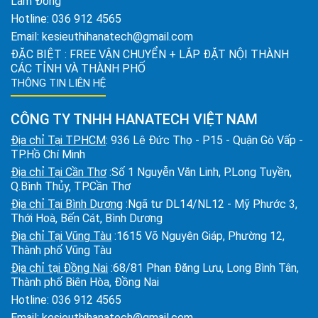
Lâm Đồng
Hotline:
036 912 4565
Email:
kesieuthihanatech@gmail.com
ĐẶC BIỆT : FREE VẬN CHUYỂN + LẮP ĐẶT NỘI THÀNH
CÁC TỈNH VÀ THÀNH PHỐ
THÔNG TIN LIÊN HỆ
CÔNG TY TNHH HANATECH VIỆT NAM
Địa chỉ Tại TPHCM
: 936 Lê Đức Thọ - P15 - Quận Gò Vấp -
TP.Hồ Chí Minh
Địa chỉ Tại Cần Thơ
:Số 1 Nguyễn Văn Linh, P.Long Tuyền,
Q.Bình Thủy, TP.Cần Thơ
Địa chỉ Tại Bình Dương
:Ngã tư DL14/NL12 - Mỹ Phước 3,
Thới Hoà, Bến Cát, Bình Dương
Địa chỉ Tại Vũng Tàu
:1615 Võ Nguyên Giáp, Phường 12,
Thành phố Vũng Tàu
Địa chỉ tại Đồng Nai
:68/81 Phan Đăng Lưu, Long Bình Tân,
Thành phố Biên Hòa, Đồng Nai
Hotline:
036 912 4565
Email:
kesieuthihanatech@gmail.com