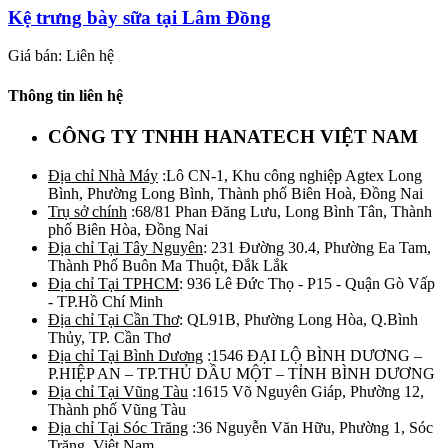
Kệ trưng bày sữa tại Lâm Đồng
Giá bán: Liên hệ
Thông tin liên hệ
CÔNG TY TNHH HANATECH VIỆT NAM
Địa chỉ Nhà Máy
:Lô CN-1, Khu công nghiệp Agtex Long
Bình, Phường Long Bình, Thành phố Biên Hoà, Đồng Nai
Trụ sở chính
:68/81 Phan Đăng Lưu, Long Bình Tân, Thành
phố Biên Hòa, Đồng Nai
Địa chỉ Tại Tây Nguyên
: 231 Đường 30.4, Phường Ea Tam,
Thành Phố Buôn Ma Thuột, Đắk Lắk
Địa chỉ Tại TPHCM
: 936 Lê Đức Thọ - P15 - Quận Gò Vấp
- TP.Hồ Chí Minh
Địa chỉ Tại Cần Thơ
: QL91B, Phường Long Hòa, Q.Bình
Thủy, TP. Cần Thơ
Địa chỉ Tại Bình Dương
:1546 ĐẠI LỘ BÌNH DƯƠNG –
P.HIỆP AN – TP.THỦ DẦU MỘT – TỈNH BÌNH DƯƠNG
Địa chỉ Tại Vũng Tàu
:1615 Võ Nguyên Giáp, Phường 12,
Thành phố Vũng Tàu
Địa chỉ Tại Sóc Trăng
:36 Nguyễn Văn Hữu, Phường 1, Sóc
Trăng, Việt Nam