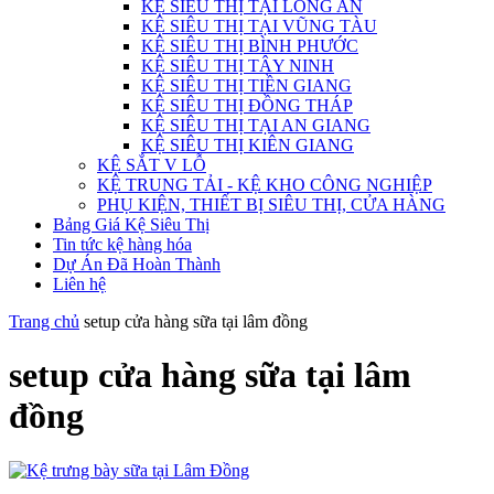
KỆ SIÊU THỊ TẠI LONG AN
KỆ SIÊU THỊ TẠI VŨNG TÀU
KỆ SIÊU THỊ BÌNH PHƯỚC
KỆ SIÊU THỊ TÂY NINH
KỆ SIÊU THỊ TIỀN GIANG
KỆ SIÊU THỊ ĐỒNG THÁP
KỆ SIÊU THỊ TẠI AN GIANG
KỆ SIÊU THỊ KIÊN GIANG
KỆ SẮT V LỖ
KỆ TRUNG TẢI - KỆ KHO CÔNG NGHIỆP
PHỤ KIỆN, THIẾT BỊ SIÊU THỊ, CỬA HÀNG
Bảng Giá Kệ Siêu Thị
Tin tức kệ hàng hóa
Dự Án Đã Hoàn Thành
Liên hệ
Trang chủ
setup cửa hàng sữa tại lâm đồng
setup cửa hàng sữa tại lâm
đồng