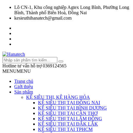
Lô CN-1, Khu công nghiệp Agtex Long Bình, Phường Long
Bình, Thành phố Biên Hoà, Đồng Nai
kesieuthihanatech@gmail.com
Hotline tư vấn hỗ trợ
0369124565
MENU
MENU
Trang chủ
Giới thiệu
Sản phẩm
KỆ SIÊU THỊ, KỆ HÀNG HÓA
KỆ SIÊU THỊ TẠI ĐỒNG NAI
KỆ SIÊU THỊ TẠI BÌNH DƯƠNG
KỆ SIÊU THỊ TẠI CẦN THƠ
KỆ SIÊU THỊ TẠI LÂM ĐỒNG
KỆ SIÊU THỊ TẠI ĐẮK LẮK
KỆ SIÊU THỊ TẠI TPHCM