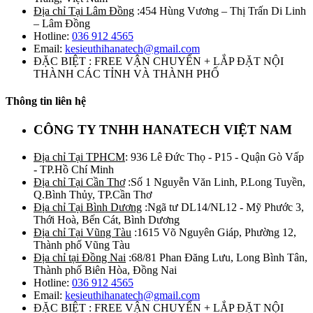
Địa chỉ Tại Lâm Đồng
:454 Hùng Vương – Thị Trấn Di Linh
– Lâm Đồng
Hotline:
036 912 4565
Email:
kesieuthihanatech@gmail.com
ĐẶC BIỆT : FREE VẬN CHUYỂN + LẮP ĐẶT NỘI
THÀNH CÁC TỈNH VÀ THÀNH PHỐ
Thông tin liên hệ
CÔNG TY TNHH HANATECH VIỆT NAM
Địa chỉ Tại TPHCM
: 936 Lê Đức Thọ - P15 - Quận Gò Vấp
- TP.Hồ Chí Minh
Địa chỉ Tại Cần Thơ
:Số 1 Nguyễn Văn Linh, P.Long Tuyền,
Q.Bình Thủy, TP.Cần Thơ
Địa chỉ Tại Bình Dương
:Ngã tư DL14/NL12 - Mỹ Phước 3,
Thới Hoà, Bến Cát, Bình Dương
Địa chỉ Tại Vũng Tàu
:1615 Võ Nguyên Giáp, Phường 12,
Thành phố Vũng Tàu
Địa chỉ tại Đồng Nai
:68/81 Phan Đăng Lưu, Long Bình Tân,
Thành phố Biên Hòa, Đồng Nai
Hotline:
036 912 4565
Email:
kesieuthihanatech@gmail.com
ĐẶC BIỆT : FREE VẬN CHUYỂN + LẮP ĐẶT NỘI