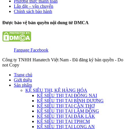
Phương thức thanh toán
Lắp đặt – vận chuyển
Chính sách bảo hành
Được bảo vệ bản quyền nội dung từ DMCA
Fanpage Facebook
Công ty TNHH Hanatech Việt Nam - Đã đăng ký bản quyền - Do
not Copy
Trang chủ
Giới thiệu
Sản phẩm
KỆ SIÊU THỊ, KỆ HÀNG HÓA
KỆ SIÊU THỊ TẠI ĐỒNG NAI
KỆ SIÊU THỊ TẠI BÌNH DƯƠNG
KỆ SIÊU THỊ TẠI CẦN THƠ
KỆ SIÊU THỊ TẠI LÂM ĐỒNG
KỆ SIÊU THỊ TẠI ĐẮK LẮK
KỆ SIÊU THỊ TẠI TPHCM
KỆ SIÊU THỊ TẠI LONG AN