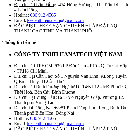
Địa chỉ Tại Lâm Đồng
:454 Hùng Vương – Thị Trấn Di Linh
– Lâm Đồng
Hotline:
036 912 4565
Email:
kesieuthihanatech@gmail.com
ĐẶC BIỆT : FREE VẬN CHUYỂN + LẮP ĐẶT NỘI
THÀNH CÁC TỈNH VÀ THÀNH PHỐ
Thông tin liên hệ
CÔNG TY TNHH HANATECH VIỆT NAM
Địa chỉ Tại TPHCM
: 936 Lê Đức Thọ - P15 - Quận Gò Vấp
- TP.Hồ Chí Minh
Địa chỉ Tại Cần Thơ
:Số 1 Nguyễn Văn Linh, P.Long Tuyền,
Q.Bình Thủy, TP.Cần Thơ
Địa chỉ Tại Bình Dương
:Ngã tư DL14/NL12 - Mỹ Phước 3,
Thới Hoà, Bến Cát, Bình Dương
Địa chỉ Tại Vũng Tàu
:1615 Võ Nguyên Giáp, Phường 12,
Thành phố Vũng Tàu
Địa chỉ tại Đồng Nai
:68/81 Phan Đăng Lưu, Long Bình Tân,
Thành phố Biên Hòa, Đồng Nai
Hotline:
036 912 4565
Email:
kesieuthihanatech@gmail.com
ĐẶC BIỆT : FREE VẬN CHUYỂN + LẮP ĐẶT NỘI