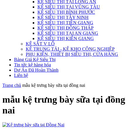
KỆ SIÊU THỊ TẠI LONG AN
KỆ SIÊU THỊ TẠI VŨNG TÀU
KỆ SIÊU THỊ BÌNH PHƯỚC
KỆ SIÊU THỊ TÂY NINH
KỆ SIÊU THỊ TIỀN GIANG
KỆ SIÊU THỊ ĐỒNG THÁP
KỆ SIÊU THỊ TẠI AN GIANG
KỆ SIÊU THỊ KIÊN GIANG
KỆ SẮT V LỖ
KỆ TRUNG TẢI - KỆ KHO CÔNG NGHIỆP
PHỤ KIỆN, THIẾT BỊ SIÊU THỊ, CỬA HÀNG
Bảng Giá Kệ Siêu Thị
Tin tức kệ hàng hóa
Dự Án Đã Hoàn Thành
Liên hệ
Trang chủ
mẫu kệ trưng bày sữa tại đồng nai
mẫu kệ trưng bày sữa tại đồng
nai