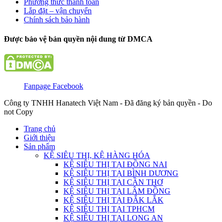
Phương thức thanh toán
Lắp đặt – vận chuyển
Chính sách bảo hành
Được bảo vệ bản quyền nội dung từ DMCA
Fanpage Facebook
Công ty TNHH Hanatech Việt Nam - Đã đăng ký bản quyền - Do
not Copy
Trang chủ
Giới thiệu
Sản phẩm
KỆ SIÊU THỊ, KỆ HÀNG HÓA
KỆ SIÊU THỊ TẠI ĐỒNG NAI
KỆ SIÊU THỊ TẠI BÌNH DƯƠNG
KỆ SIÊU THỊ TẠI CẦN THƠ
KỆ SIÊU THỊ TẠI LÂM ĐỒNG
KỆ SIÊU THỊ TẠI ĐẮK LẮK
KỆ SIÊU THỊ TẠI TPHCM
KỆ SIÊU THỊ TẠI LONG AN