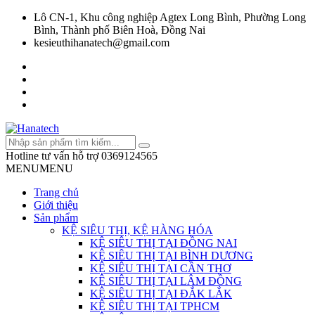
Lô CN-1, Khu công nghiệp Agtex Long Bình, Phường Long
Bình, Thành phố Biên Hoà, Đồng Nai
kesieuthihanatech@gmail.com
Hotline tư vấn hỗ trợ
0369124565
MENU
MENU
Trang chủ
Giới thiệu
Sản phẩm
KỆ SIÊU THỊ, KỆ HÀNG HÓA
KỆ SIÊU THỊ TẠI ĐỒNG NAI
KỆ SIÊU THỊ TẠI BÌNH DƯƠNG
KỆ SIÊU THỊ TẠI CẦN THƠ
KỆ SIÊU THỊ TẠI LÂM ĐỒNG
KỆ SIÊU THỊ TẠI ĐẮK LẮK
KỆ SIÊU THỊ TẠI TPHCM