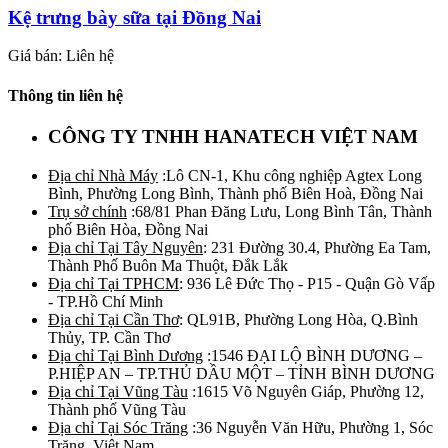
Kệ trưng bày sữa tại Đồng Nai
Giá bán: Liên hệ
Thông tin liên hệ
CÔNG TY TNHH HANATECH VIỆT NAM
Địa chỉ Nhà Máy
:Lô CN-1, Khu công nghiệp Agtex Long
Bình, Phường Long Bình, Thành phố Biên Hoà, Đồng Nai
Trụ sở chính
:68/81 Phan Đăng Lưu, Long Bình Tân, Thành
phố Biên Hòa, Đồng Nai
Địa chỉ Tại Tây Nguyên
: 231 Đường 30.4, Phường Ea Tam,
Thành Phố Buôn Ma Thuột, Đắk Lắk
Địa chỉ Tại TPHCM
: 936 Lê Đức Thọ - P15 - Quận Gò Vấp
- TP.Hồ Chí Minh
Địa chỉ Tại Cần Thơ
: QL91B, Phường Long Hòa, Q.Bình
Thủy, TP. Cần Thơ
Địa chỉ Tại Bình Dương
:1546 ĐẠI LỘ BÌNH DƯƠNG –
P.HIỆP AN – TP.THỦ DẦU MỘT – TỈNH BÌNH DƯƠNG
Địa chỉ Tại Vũng Tàu
:1615 Võ Nguyên Giáp, Phường 12,
Thành phố Vũng Tàu
Địa chỉ Tại Sóc Trăng
:36 Nguyễn Văn Hữu, Phường 1, Sóc
Trăng, Việt Nam