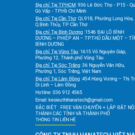
Địa chỉ Tại TPHCM
: 936 Lê Đức Thọ - P15 - Q
Gò Vấp - TP.Hồ Chí Minh
Địa chỉ Tại Cần Thơ
: QL91B, Phường Long Hòa,
Q.Bình Thủy, TP. Cần Thơ
Địa chỉ Tại Bình Dương
:1546 ĐẠI LỘ BÌNH
DƯƠNG – P.HIỆP AN – TP.THỦ DẦU MỘT – T
BÌNH DƯƠNG
Địa chỉ Tại Vũng Tàu
:1615 Võ Nguyên Giáp,
Phường 12, Thành phố Vũng Tàu
Địa chỉ Tại Sóc Trăng
:36 Nguyễn Văn Hữu,
Phường 1, Sóc Trăng, Việt Nam
Địa chỉ Tại Lâm Đồng
:454 Hùng Vương – Thị T
Di Linh – Lâm Đồng
Hotline:
036 912 4565
Email:
kesieuthihanatech@gmail.com
ĐẶC BIỆT : FREE VẬN CHUYỂN + LẮP ĐẶT NỘ
THÀNH CÁC TỈNH VÀ THÀNH PHỐ
THÔNG TIN LIÊN HỆ
CÔNG TY TNHH HANATECH VIỆT N