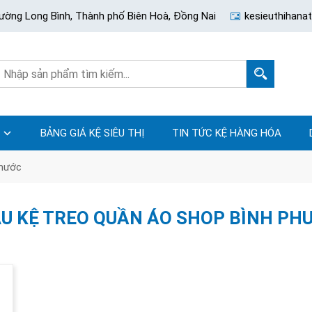
ường Long Bình, Thành phố Biên Hoà, Đồng Nai
kesieuthihan
BẢNG GIÁ KỆ SIÊU THỊ
TIN TỨC KỆ HÀNG HÓA
phước
U KỆ TREO QUẦN ÁO SHOP BÌNH PH