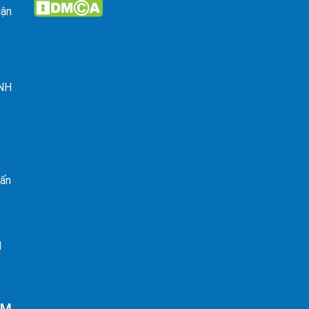
uận
ỈNH
rấn
I
AM