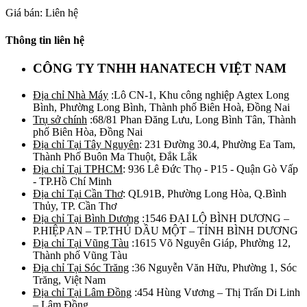
Giá bán: Liên hệ
Thông tin liên hệ
CÔNG TY TNHH HANATECH VIỆT NAM
Địa chỉ Nhà Máy
:Lô CN-1, Khu công nghiệp Agtex Long
Bình, Phường Long Bình, Thành phố Biên Hoà, Đồng Nai
Trụ sở chính
:68/81 Phan Đăng Lưu, Long Bình Tân, Thành
phố Biên Hòa, Đồng Nai
Địa chỉ Tại Tây Nguyên
: 231 Đường 30.4, Phường Ea Tam,
Thành Phố Buôn Ma Thuột, Đắk Lắk
Địa chỉ Tại TPHCM
: 936 Lê Đức Thọ - P15 - Quận Gò Vấp
- TP.Hồ Chí Minh
Địa chỉ Tại Cần Thơ
: QL91B, Phường Long Hòa, Q.Bình
Thủy, TP. Cần Thơ
Địa chỉ Tại Bình Dương
:1546 ĐẠI LỘ BÌNH DƯƠNG –
P.HIỆP AN – TP.THỦ DẦU MỘT – TỈNH BÌNH DƯƠNG
Địa chỉ Tại Vũng Tàu
:1615 Võ Nguyên Giáp, Phường 12,
Thành phố Vũng Tàu
Địa chỉ Tại Sóc Trăng
:36 Nguyễn Văn Hữu, Phường 1, Sóc
Trăng, Việt Nam
Địa chỉ Tại Lâm Đồng
:454 Hùng Vương – Thị Trấn Di Linh
– Lâm Đồng