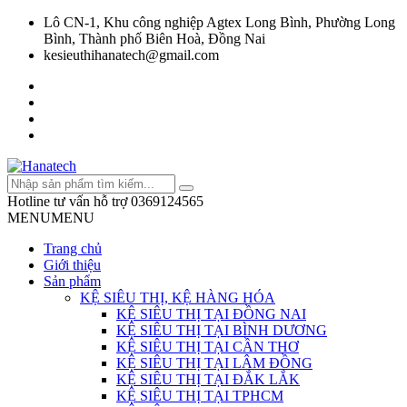
Lô CN-1, Khu công nghiệp Agtex Long Bình, Phường Long
Bình, Thành phố Biên Hoà, Đồng Nai
kesieuthihanatech@gmail.com
Hotline tư vấn hỗ trợ
0369124565
MENU
MENU
Trang chủ
Giới thiệu
Sản phẩm
KỆ SIÊU THỊ, KỆ HÀNG HÓA
KỆ SIÊU THỊ TẠI ĐỒNG NAI
KỆ SIÊU THỊ TẠI BÌNH DƯƠNG
KỆ SIÊU THỊ TẠI CẦN THƠ
KỆ SIÊU THỊ TẠI LÂM ĐỒNG
KỆ SIÊU THỊ TẠI ĐẮK LẮK
KỆ SIÊU THỊ TẠI TPHCM