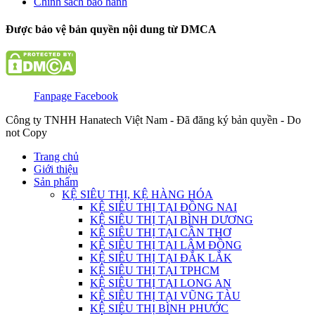
Chính sách bảo hành
Được bảo vệ bản quyền nội dung từ DMCA
Fanpage Facebook
Công ty TNHH Hanatech Việt Nam - Đã đăng ký bản quyền - Do
not Copy
Trang chủ
Giới thiệu
Sản phẩm
KỆ SIÊU THỊ, KỆ HÀNG HÓA
KỆ SIÊU THỊ TẠI ĐỒNG NAI
KỆ SIÊU THỊ TẠI BÌNH DƯƠNG
KỆ SIÊU THỊ TẠI CẦN THƠ
KỆ SIÊU THỊ TẠI LÂM ĐỒNG
KỆ SIÊU THỊ TẠI ĐẮK LẮK
KỆ SIÊU THỊ TẠI TPHCM
KỆ SIÊU THỊ TẠI LONG AN
KỆ SIÊU THỊ TẠI VŨNG TÀU
KỆ SIÊU THỊ BÌNH PHƯỚC