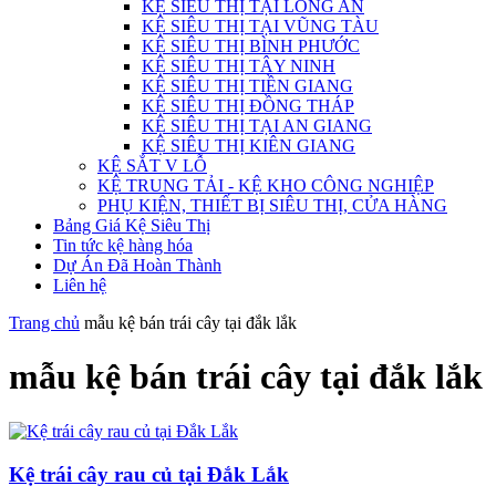
KỆ SIÊU THỊ TẠI LONG AN
KỆ SIÊU THỊ TẠI VŨNG TÀU
KỆ SIÊU THỊ BÌNH PHƯỚC
KỆ SIÊU THỊ TÂY NINH
KỆ SIÊU THỊ TIỀN GIANG
KỆ SIÊU THỊ ĐỒNG THÁP
KỆ SIÊU THỊ TẠI AN GIANG
KỆ SIÊU THỊ KIÊN GIANG
KỆ SẮT V LỖ
KỆ TRUNG TẢI - KỆ KHO CÔNG NGHIỆP
PHỤ KIỆN, THIẾT BỊ SIÊU THỊ, CỬA HÀNG
Bảng Giá Kệ Siêu Thị
Tin tức kệ hàng hóa
Dự Án Đã Hoàn Thành
Liên hệ
Trang chủ
mẫu kệ bán trái cây tại đắk lắk
mẫu kệ bán trái cây tại đắk lắk
Kệ trái cây rau củ tại Đắk Lắk