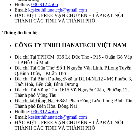
Hotline:
036 912 4565
Email:
kesieuthihanatech@gmail.com
ĐẶC BIỆT : FREE VẬN CHUYỂN + LẮP ĐẶT NỘI
THÀNH CÁC TỈNH VÀ THÀNH PHỐ
Thông tin liên hệ
CÔNG TY TNHH HANATECH VIỆT NAM
Địa chỉ Tại TPHCM
: 936 Lê Đức Thọ - P15 - Quận Gò Vấp
- TP.Hồ Chí Minh
Địa chỉ Tại Cần Thơ
:Số 1 Nguyễn Văn Linh, P.Long Tuyền,
Q.Bình Thủy, TP.Cần Thơ
Địa chỉ Tại Bình Dương
:Ngã tư DL14/NL12 - Mỹ Phước 3,
Thới Hoà, Bến Cát, Bình Dương
Địa chỉ Tại Vũng Tàu
:1615 Võ Nguyên Giáp, Phường 12,
Thành phố Vũng Tàu
Địa chỉ tại Đồng Nai
:68/81 Phan Đăng Lưu, Long Bình Tân,
Thành phố Biên Hòa, Đồng Nai
Hotline:
036 912 4565
Email:
kesieuthihanatech@gmail.com
ĐẶC BIỆT : FREE VẬN CHUYỂN + LẮP ĐẶT NỘI
THÀNH CÁC TỈNH VÀ THÀNH PHỐ