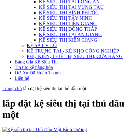
KỆ SIÊU THỊ TẠI LONG AN
KỆ SIÊU THỊ TẠI VŨNG TÀU
KỆ SIÊU THỊ BÌNH PHƯỚC
KỆ SIÊU THỊ TÂY NINH
KỆ SIÊU THỊ TIỀN GIANG
KỆ SIÊU THỊ ĐỒNG THÁP
KỆ SIÊU THỊ TẠI AN GIANG
KỆ SIÊU THỊ KIÊN GIANG
KỆ SẮT V LỖ
KỆ TRUNG TẢI - KỆ KHO CÔNG NGHIỆP
PHỤ KIỆN, THIẾT BỊ SIÊU THỊ, CỬA HÀNG
Bảng Giá Kệ Siêu Thị
Tin tức kệ hàng hóa
Dự Án Đã Hoàn Thành
Liên hệ
Trang chủ
lắp đặt kệ siêu thị tại thủ dầu một
lắp đặt kệ siêu thị tại thủ dầu
một