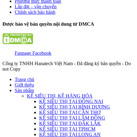
Phương thức thanh toán
Lắp đặt – vận chuyển
Chính sách bảo hành
Được bảo vệ bản quyền nội dung từ DMCA
Fanpage Facebook
Công ty TNHH Hanatech Việt Nam - Đã đăng ký bản quyền - Do
not Copy
Trang chủ
Giới thiệu
Sản phẩm
KỆ SIÊU THỊ, KỆ HÀNG HÓA
KỆ SIÊU THỊ TẠI ĐỒNG NAI
KỆ SIÊU THỊ TẠI BÌNH DƯƠNG
KỆ SIÊU THỊ TẠI CẦN THƠ
KỆ SIÊU THỊ TẠI LÂM ĐỒNG
KỆ SIÊU THỊ TẠI ĐẮK LẮK
KỆ SIÊU THỊ TẠI TPHCM
KỆ SIÊU THỊ TẠI LONG AN