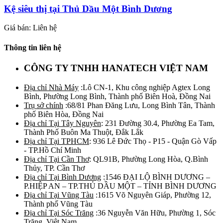
Kệ siêu thị tại Thủ Dầu Một Bình Dương
Giá bán: Liên hệ
Thông tin liên hệ
CÔNG TY TNHH HANATECH VIỆT NAM
Địa chỉ Nhà Máy
:Lô CN-1, Khu công nghiệp Agtex Long
Bình, Phường Long Bình, Thành phố Biên Hoà, Đồng Nai
Trụ sở chính
:68/81 Phan Đăng Lưu, Long Bình Tân, Thành
phố Biên Hòa, Đồng Nai
Địa chỉ Tại Tây Nguyên
: 231 Đường 30.4, Phường Ea Tam,
Thành Phố Buôn Ma Thuột, Đắk Lắk
Địa chỉ Tại TPHCM
: 936 Lê Đức Thọ - P15 - Quận Gò Vấp
- TP.Hồ Chí Minh
Địa chỉ Tại Cần Thơ
: QL91B, Phường Long Hòa, Q.Bình
Thủy, TP. Cần Thơ
Địa chỉ Tại Bình Dương
:1546 ĐẠI LỘ BÌNH DƯƠNG –
P.HIỆP AN – TP.THỦ DẦU MỘT – TỈNH BÌNH DƯƠNG
Địa chỉ Tại Vũng Tàu
:1615 Võ Nguyên Giáp, Phường 12,
Thành phố Vũng Tàu
Địa chỉ Tại Sóc Trăng
:36 Nguyễn Văn Hữu, Phường 1, Sóc
Trăng, Việt Nam