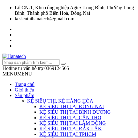
Lô CN-1, Khu công nghiệp Agtex Long Bình, Phường Long
Bình, Thành phố Biên Hoà, Đồng Nai
kesieuthihanatech@gmail.com
Hotline tư vấn hỗ trợ
0369124565
MENU
MENU
Trang chủ
Giới thiệu
Sản phẩm
KỆ SIÊU THỊ, KỆ HÀNG HÓA
KỆ SIÊU THỊ TẠI ĐỒNG NAI
KỆ SIÊU THỊ TẠI BÌNH DƯƠNG
KỆ SIÊU THỊ TẠI CẦN THƠ
KỆ SIÊU THỊ TẠI LÂM ĐỒNG
KỆ SIÊU THỊ TẠI ĐẮK LẮK
KỆ SIÊU THỊ TẠI TPHCM