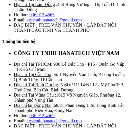
Địa chỉ Tại Lâm Đồng
:454 Hùng Vương – Thị Trấn Di Linh
– Lâm Đồng
Hotline:
036 912 4565
Email:
kesieuthihanatech@gmail.com
ĐẶC BIỆT : FREE VẬN CHUYỂN + LẮP ĐẶT NỘI
THÀNH CÁC TỈNH VÀ THÀNH PHỐ
Thông tin liên hệ
CÔNG TY TNHH HANATECH VIỆT NAM
Địa chỉ Tại TPHCM
: 936 Lê Đức Thọ - P15 - Quận Gò Vấp
- TP.Hồ Chí Minh
Địa chỉ Tại Cần Thơ
:Số 1 Nguyễn Văn Linh, P.Long Tuyền,
Q.Bình Thủy, TP.Cần Thơ
Địa chỉ Tại Bình Dương
:Ngã tư DL14/NL12 - Mỹ Phước 3,
Thới Hoà, Bến Cát, Bình Dương
Địa chỉ Tại Vũng Tàu
:1615 Võ Nguyên Giáp, Phường 12,
Thành phố Vũng Tàu
Địa chỉ tại Đồng Nai
:68/81 Phan Đăng Lưu, Long Bình Tân,
Thành phố Biên Hòa, Đồng Nai
Hotline:
036 912 4565
Email:
kesieuthihanatech@gmail.com
ĐẶC BIỆT : FREE VẬN CHUYỂN + LẮP ĐẶT NỘI