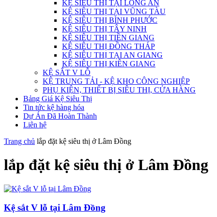
KỆ SIÊU THỊ TẠI LONG AN
KỆ SIÊU THỊ TẠI VŨNG TÀU
KỆ SIÊU THỊ BÌNH PHƯỚC
KỆ SIÊU THỊ TÂY NINH
KỆ SIÊU THỊ TIỀN GIANG
KỆ SIÊU THỊ ĐỒNG THÁP
KỆ SIÊU THỊ TẠI AN GIANG
KỆ SIÊU THỊ KIÊN GIANG
KỆ SẮT V LỖ
KỆ TRUNG TẢI - KỆ KHO CÔNG NGHIỆP
PHỤ KIỆN, THIẾT BỊ SIÊU THỊ, CỬA HÀNG
Bảng Giá Kệ Siêu Thị
Tin tức kệ hàng hóa
Dự Án Đã Hoàn Thành
Liên hệ
Trang chủ
lắp đặt kệ siêu thị ở Lâm Đồng
lắp đặt kệ siêu thị ở Lâm Đồng
Kệ sắt V lỗ tại Lâm Đồng