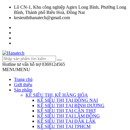
Lô CN-1, Khu công nghiệp Agtex Long Bình, Phường Long
Bình, Thành phố Biên Hoà, Đồng Nai
kesieuthihanatech@gmail.com
Hotline tư vấn hỗ trợ
0369124565
MENU
MENU
Trang chủ
Giới thiệu
Sản phẩm
KỆ SIÊU THỊ, KỆ HÀNG HÓA
KỆ SIÊU THỊ TẠI ĐỒNG NAI
KỆ SIÊU THỊ TẠI BÌNH DƯƠNG
KỆ SIÊU THỊ TẠI CẦN THƠ
KỆ SIÊU THỊ TẠI LÂM ĐỒNG
KỆ SIÊU THỊ TẠI ĐẮK LẮK
KỆ SIÊU THỊ TẠI TPHCM