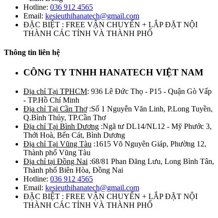
Hotline:
036 912 4565
Email:
kesieuthihanatech@gmail.com
ĐẶC BIỆT : FREE VẬN CHUYỂN + LẮP ĐẶT NỘI
THÀNH CÁC TỈNH VÀ THÀNH PHỐ
Thông tin liên hệ
CÔNG TY TNHH HANATECH VIỆT NAM
Địa chỉ Tại TPHCM
: 936 Lê Đức Thọ - P15 - Quận Gò Vấp
- TP.Hồ Chí Minh
Địa chỉ Tại Cần Thơ
:Số 1 Nguyễn Văn Linh, P.Long Tuyền,
Q.Bình Thủy, TP.Cần Thơ
Địa chỉ Tại Bình Dương
:Ngã tư DL14/NL12 - Mỹ Phước 3,
Thới Hoà, Bến Cát, Bình Dương
Địa chỉ Tại Vũng Tàu
:1615 Võ Nguyên Giáp, Phường 12,
Thành phố Vũng Tàu
Địa chỉ tại Đồng Nai
:68/81 Phan Đăng Lưu, Long Bình Tân,
Thành phố Biên Hòa, Đồng Nai
Hotline:
036 912 4565
Email:
kesieuthihanatech@gmail.com
ĐẶC BIỆT : FREE VẬN CHUYỂN + LẮP ĐẶT NỘI
THÀNH CÁC TỈNH VÀ THÀNH PHỐ