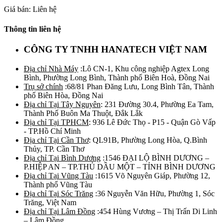
Giá bán: Liên hệ
Thông tin liên hệ
CÔNG TY TNHH HANATECH VIỆT NAM
Địa chỉ Nhà Máy
:Lô CN-1, Khu công nghiệp Agtex Long
Bình, Phường Long Bình, Thành phố Biên Hoà, Đồng Nai
Trụ sở chính
:68/81 Phan Đăng Lưu, Long Bình Tân, Thành
phố Biên Hòa, Đồng Nai
Địa chỉ Tại Tây Nguyên
: 231 Đường 30.4, Phường Ea Tam,
Thành Phố Buôn Ma Thuột, Đắk Lắk
Địa chỉ Tại TPHCM
: 936 Lê Đức Thọ - P15 - Quận Gò Vấp
- TP.Hồ Chí Minh
Địa chỉ Tại Cần Thơ
: QL91B, Phường Long Hòa, Q.Bình
Thủy, TP. Cần Thơ
Địa chỉ Tại Bình Dương
:1546 ĐẠI LỘ BÌNH DƯƠNG –
P.HIỆP AN – TP.THỦ DẦU MỘT – TỈNH BÌNH DƯƠNG
Địa chỉ Tại Vũng Tàu
:1615 Võ Nguyên Giáp, Phường 12,
Thành phố Vũng Tàu
Địa chỉ Tại Sóc Trăng
:36 Nguyễn Văn Hữu, Phường 1, Sóc
Trăng, Việt Nam
Địa chỉ Tại Lâm Đồng
:454 Hùng Vương – Thị Trấn Di Linh
– Lâm Đồng