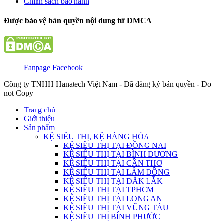
Chính sách bảo hành
Được bảo vệ bản quyền nội dung từ DMCA
Fanpage Facebook
Công ty TNHH Hanatech Việt Nam - Đã đăng ký bản quyền - Do
not Copy
Trang chủ
Giới thiệu
Sản phẩm
KỆ SIÊU THỊ, KỆ HÀNG HÓA
KỆ SIÊU THỊ TẠI ĐỒNG NAI
KỆ SIÊU THỊ TẠI BÌNH DƯƠNG
KỆ SIÊU THỊ TẠI CẦN THƠ
KỆ SIÊU THỊ TẠI LÂM ĐỒNG
KỆ SIÊU THỊ TẠI ĐẮK LẮK
KỆ SIÊU THỊ TẠI TPHCM
KỆ SIÊU THỊ TẠI LONG AN
KỆ SIÊU THỊ TẠI VŨNG TÀU
KỆ SIÊU THỊ BÌNH PHƯỚC