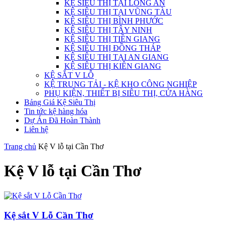
KỆ SIÊU THỊ TẠI LONG AN
KỆ SIÊU THỊ TẠI VŨNG TÀU
KỆ SIÊU THỊ BÌNH PHƯỚC
KỆ SIÊU THỊ TÂY NINH
KỆ SIÊU THỊ TIỀN GIANG
KỆ SIÊU THỊ ĐỒNG THÁP
KỆ SIÊU THỊ TẠI AN GIANG
KỆ SIÊU THỊ KIÊN GIANG
KỆ SẮT V LỖ
KỆ TRUNG TẢI - KỆ KHO CÔNG NGHIỆP
PHỤ KIỆN, THIẾT BỊ SIÊU THỊ, CỬA HÀNG
Bảng Giá Kệ Siêu Thị
Tin tức kệ hàng hóa
Dự Án Đã Hoàn Thành
Liên hệ
Trang chủ
Kệ V lỗ tại Cần Thơ
Kệ V lỗ tại Cần Thơ
Kệ sắt V Lỗ Cần Thơ