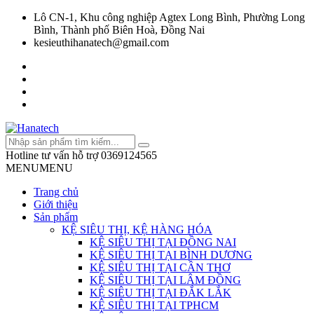
Lô CN-1, Khu công nghiệp Agtex Long Bình, Phường Long
Bình, Thành phố Biên Hoà, Đồng Nai
kesieuthihanatech@gmail.com
Hotline tư vấn hỗ trợ
0369124565
MENU
MENU
Trang chủ
Giới thiệu
Sản phẩm
KỆ SIÊU THỊ, KỆ HÀNG HÓA
KỆ SIÊU THỊ TẠI ĐỒNG NAI
KỆ SIÊU THỊ TẠI BÌNH DƯƠNG
KỆ SIÊU THỊ TẠI CẦN THƠ
KỆ SIÊU THỊ TẠI LÂM ĐỒNG
KỆ SIÊU THỊ TẠI ĐẮK LẮK
KỆ SIÊU THỊ TẠI TPHCM