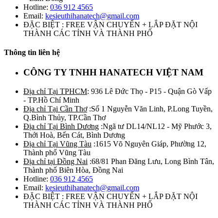
Hotline:
036 912 4565
Email:
kesieuthihanatech@gmail.com
ĐẶC BIỆT : FREE VẬN CHUYỂN + LẮP ĐẶT NỘI
THÀNH CÁC TỈNH VÀ THÀNH PHỐ
Thông tin liên hệ
CÔNG TY TNHH HANATECH VIỆT NAM
Địa chỉ Tại TPHCM
: 936 Lê Đức Thọ - P15 - Quận Gò Vấp
- TP.Hồ Chí Minh
Địa chỉ Tại Cần Thơ
:Số 1 Nguyễn Văn Linh, P.Long Tuyền,
Q.Bình Thủy, TP.Cần Thơ
Địa chỉ Tại Bình Dương
:Ngã tư DL14/NL12 - Mỹ Phước 3,
Thới Hoà, Bến Cát, Bình Dương
Địa chỉ Tại Vũng Tàu
:1615 Võ Nguyên Giáp, Phường 12,
Thành phố Vũng Tàu
Địa chỉ tại Đồng Nai
:68/81 Phan Đăng Lưu, Long Bình Tân,
Thành phố Biên Hòa, Đồng Nai
Hotline:
036 912 4565
Email:
kesieuthihanatech@gmail.com
ĐẶC BIỆT : FREE VẬN CHUYỂN + LẮP ĐẶT NỘI
THÀNH CÁC TỈNH VÀ THÀNH PHỐ