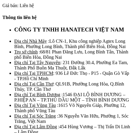
Giá bán: Liên hệ
Thông tin liên hệ
CÔNG TY TNHH HANATECH VIỆT NAM
Địa chỉ Nhà Máy
:Lô CN-1, Khu công nghiệp Agtex Long
Bình, Phường Long Bình, Thành phố Biên Hoà, Đồng Nai
Trụ sở chính
:68/81 Phan Đăng Lưu, Long Bình Tân, Thành
phố Biên Hòa, Đồng Nai
Địa chỉ Tại Tây Nguyên
: 231 Đường 30.4, Phường Ea Tam,
Thành Phố Buôn Ma Thuột, Đắk Lắk
Địa chỉ Tại TPHCM
: 936 Lê Đức Thọ - P15 - Quận Gò Vấp
- TP.Hồ Chí Minh
Địa chỉ Tại Cần Thơ
: QL91B, Phường Long Hòa, Q.Bình
Thủy, TP. Cần Thơ
Địa chỉ Tại Bình Dương
:1546 ĐẠI LỘ BÌNH DƯƠNG –
P.HIỆP AN – TP.THỦ DẦU MỘT – TỈNH BÌNH DƯƠNG
Địa chỉ Tại Vũng Tàu
:1615 Võ Nguyên Giáp, Phường 12,
Thành phố Vũng Tàu
Địa chỉ Tại Sóc Trăng
:36 Nguyễn Văn Hữu, Phường 1, Sóc
Trăng, Việt Nam
Địa chỉ Tại Lâm Đồng
:454 Hùng Vương – Thị Trấn Di Linh
– Lâm Đồng