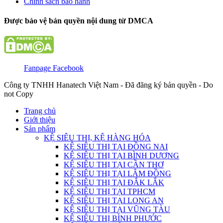
Chính sách bảo hành
Được bảo vệ bản quyền nội dung từ DMCA
Fanpage Facebook
Công ty TNHH Hanatech Việt Nam - Đã đăng ký bản quyền - Do
not Copy
Trang chủ
Giới thiệu
Sản phẩm
KỆ SIÊU THỊ, KỆ HÀNG HÓA
KỆ SIÊU THỊ TẠI ĐỒNG NAI
KỆ SIÊU THỊ TẠI BÌNH DƯƠNG
KỆ SIÊU THỊ TẠI CẦN THƠ
KỆ SIÊU THỊ TẠI LÂM ĐỒNG
KỆ SIÊU THỊ TẠI ĐẮK LẮK
KỆ SIÊU THỊ TẠI TPHCM
KỆ SIÊU THỊ TẠI LONG AN
KỆ SIÊU THỊ TẠI VŨNG TÀU
KỆ SIÊU THỊ BÌNH PHƯỚC