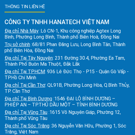
THÔNG TIN LIÊN HỆ
CÔNG TY TNHH HANATECH VIỆT NAM
Địa chỉ Nhà Máy
:Lô CN-1, Khu công nghiệp Agtex Long
Bình, Phường Long Bình, Thành phố Biên Hoà, Đồng Nai
Trụ sở chính
:68/81 Phan Đăng Lưu, Long Bình Tân, Thành
phố Biên Hòa, Đồng Nai
Địa chỉ Tại Tây Nguyên
: 231 Đường 30.4, Phường Ea Tam,
Thành Phố Buôn Ma Thuột, Đắk Lắk
Địa chỉ Tại TPHCM
: 936 Lê Đức Thọ - P15 - Quận Gò Vấp -
TP.Hồ Chí Minh
Địa chỉ Tại Cần Thơ
: QL91B, Phường Long Hòa, Q.Bình Thủy,
TP. Cần Thơ
Địa chỉ Tại Bình Dương
:1546 ĐẠI LỘ BÌNH DƯƠNG –
P.HIỆP AN – TP.THỦ DẦU MỘT – TỈNH BÌNH DƯƠNG
Địa chỉ Tại Vũng Tàu
:1615 Võ Nguyên Giáp, Phường 12,
Thành phố Vũng Tàu
Địa chỉ Tại Sóc Trăng
:36 Nguyễn Văn Hữu, Phường 1, Sóc
Trăng, Việt Nam