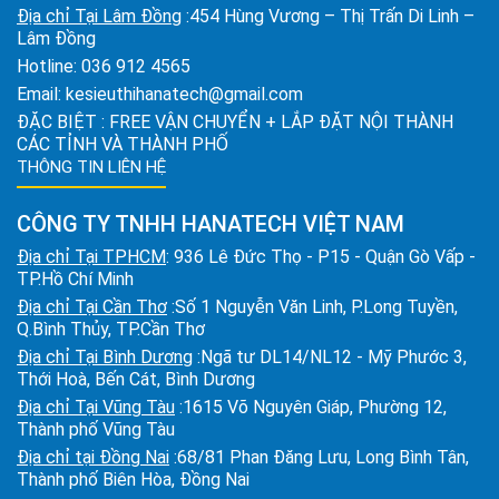
Địa chỉ Tại Lâm Đồng
:454 Hùng Vương – Thị Trấn Di Linh –
Lâm Đồng
Hotline:
036 912 4565
Email:
kesieuthihanatech@gmail.com
ĐẶC BIỆT : FREE VẬN CHUYỂN + LẮP ĐẶT NỘI THÀNH
CÁC TỈNH VÀ THÀNH PHỐ
THÔNG TIN LIÊN HỆ
CÔNG TY TNHH HANATECH VIỆT NAM
Địa chỉ Tại TPHCM
: 936 Lê Đức Thọ - P15 - Quận Gò Vấp -
TP.Hồ Chí Minh
Địa chỉ Tại Cần Thơ
:Số 1 Nguyễn Văn Linh, P.Long Tuyền,
Q.Bình Thủy, TP.Cần Thơ
Địa chỉ Tại Bình Dương
:Ngã tư DL14/NL12 - Mỹ Phước 3,
Thới Hoà, Bến Cát, Bình Dương
Địa chỉ Tại Vũng Tàu
:1615 Võ Nguyên Giáp, Phường 12,
Thành phố Vũng Tàu
Địa chỉ tại Đồng Nai
:68/81 Phan Đăng Lưu, Long Bình Tân,
Thành phố Biên Hòa, Đồng Nai