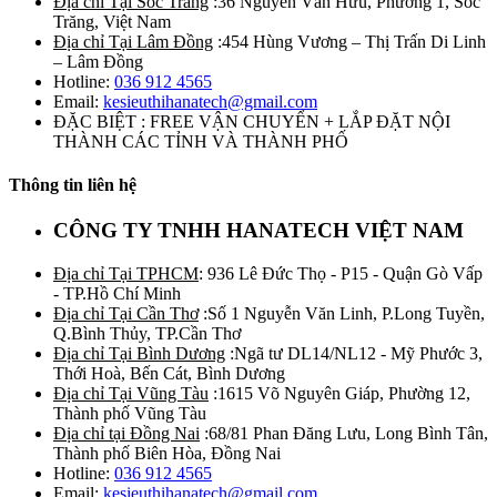
Địa chỉ Tại Sóc Trăng
:36 Nguyễn Văn Hữu, Phường 1, Sóc
Trăng, Việt Nam
Địa chỉ Tại Lâm Đồng
:454 Hùng Vương – Thị Trấn Di Linh
– Lâm Đồng
Hotline:
036 912 4565
Email:
kesieuthihanatech@gmail.com
ĐẶC BIỆT : FREE VẬN CHUYỂN + LẮP ĐẶT NỘI
THÀNH CÁC TỈNH VÀ THÀNH PHỐ
Thông tin liên hệ
CÔNG TY TNHH HANATECH VIỆT NAM
Địa chỉ Tại TPHCM
: 936 Lê Đức Thọ - P15 - Quận Gò Vấp
- TP.Hồ Chí Minh
Địa chỉ Tại Cần Thơ
:Số 1 Nguyễn Văn Linh, P.Long Tuyền,
Q.Bình Thủy, TP.Cần Thơ
Địa chỉ Tại Bình Dương
:Ngã tư DL14/NL12 - Mỹ Phước 3,
Thới Hoà, Bến Cát, Bình Dương
Địa chỉ Tại Vũng Tàu
:1615 Võ Nguyên Giáp, Phường 12,
Thành phố Vũng Tàu
Địa chỉ tại Đồng Nai
:68/81 Phan Đăng Lưu, Long Bình Tân,
Thành phố Biên Hòa, Đồng Nai
Hotline:
036 912 4565
Email:
kesieuthihanatech@gmail.com