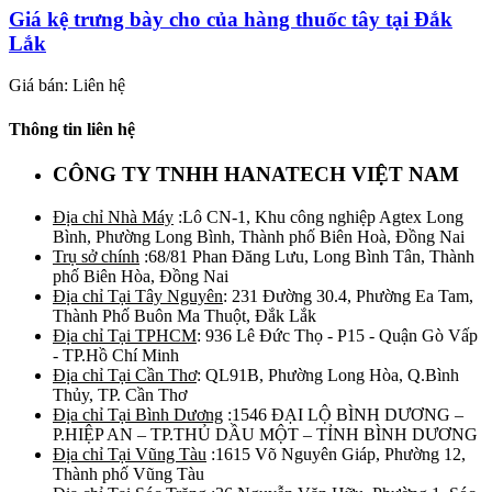
Giá kệ trưng bày cho của hàng thuốc tây tại Đắk
Lắk
Giá bán: Liên hệ
Thông tin liên hệ
CÔNG TY TNHH HANATECH VIỆT NAM
Địa chỉ Nhà Máy
:Lô CN-1, Khu công nghiệp Agtex Long
Bình, Phường Long Bình, Thành phố Biên Hoà, Đồng Nai
Trụ sở chính
:68/81 Phan Đăng Lưu, Long Bình Tân, Thành
phố Biên Hòa, Đồng Nai
Địa chỉ Tại Tây Nguyên
: 231 Đường 30.4, Phường Ea Tam,
Thành Phố Buôn Ma Thuột, Đắk Lắk
Địa chỉ Tại TPHCM
: 936 Lê Đức Thọ - P15 - Quận Gò Vấp
- TP.Hồ Chí Minh
Địa chỉ Tại Cần Thơ
: QL91B, Phường Long Hòa, Q.Bình
Thủy, TP. Cần Thơ
Địa chỉ Tại Bình Dương
:1546 ĐẠI LỘ BÌNH DƯƠNG –
P.HIỆP AN – TP.THỦ DẦU MỘT – TỈNH BÌNH DƯƠNG
Địa chỉ Tại Vũng Tàu
:1615 Võ Nguyên Giáp, Phường 12,
Thành phố Vũng Tàu