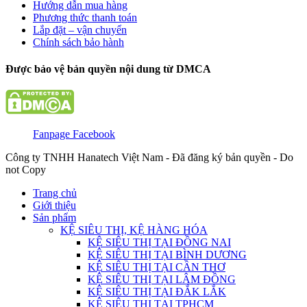
Hướng dẫn mua hàng
Phương thức thanh toán
Lắp đặt – vận chuyển
Chính sách bảo hành
Được bảo vệ bản quyền nội dung từ DMCA
Fanpage Facebook
Công ty TNHH Hanatech Việt Nam - Đã đăng ký bản quyền - Do
not Copy
Trang chủ
Giới thiệu
Sản phẩm
KỆ SIÊU THỊ, KỆ HÀNG HÓA
KỆ SIÊU THỊ TẠI ĐỒNG NAI
KỆ SIÊU THỊ TẠI BÌNH DƯƠNG
KỆ SIÊU THỊ TẠI CẦN THƠ
KỆ SIÊU THỊ TẠI LÂM ĐỒNG
KỆ SIÊU THỊ TẠI ĐẮK LẮK
KỆ SIÊU THỊ TẠI TPHCM