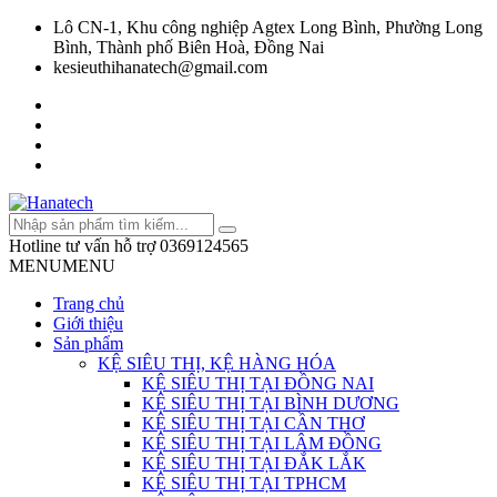
Lô CN-1, Khu công nghiệp Agtex Long Bình, Phường Long
Bình, Thành phố Biên Hoà, Đồng Nai
kesieuthihanatech@gmail.com
Hotline tư vấn hỗ trợ
0369124565
MENU
MENU
Trang chủ
Giới thiệu
Sản phẩm
KỆ SIÊU THỊ, KỆ HÀNG HÓA
KỆ SIÊU THỊ TẠI ĐỒNG NAI
KỆ SIÊU THỊ TẠI BÌNH DƯƠNG
KỆ SIÊU THỊ TẠI CẦN THƠ
KỆ SIÊU THỊ TẠI LÂM ĐỒNG
KỆ SIÊU THỊ TẠI ĐẮK LẮK
KỆ SIÊU THỊ TẠI TPHCM