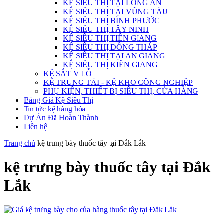
KỆ SIÊU THỊ TẠI LONG AN
KỆ SIÊU THỊ TẠI VŨNG TÀU
KỆ SIÊU THỊ BÌNH PHƯỚC
KỆ SIÊU THỊ TÂY NINH
KỆ SIÊU THỊ TIỀN GIANG
KỆ SIÊU THỊ ĐỒNG THÁP
KỆ SIÊU THỊ TẠI AN GIANG
KỆ SIÊU THỊ KIÊN GIANG
KỆ SẮT V LỖ
KỆ TRUNG TẢI - KỆ KHO CÔNG NGHIỆP
PHỤ KIỆN, THIẾT BỊ SIÊU THỊ, CỬA HÀNG
Bảng Giá Kệ Siêu Thị
Tin tức kệ hàng hóa
Dự Án Đã Hoàn Thành
Liên hệ
Trang chủ
kệ trưng bày thuốc tây tại Đắk Lắk
kệ trưng bày thuốc tây tại Đắk
Lắk