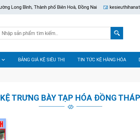
ường Long Bình, Thành phố Biên Hoà, Đồng Nai
kesieuthihan
BẢNG GIÁ KỆ SIÊU THỊ
TIN TỨC KỆ HÀNG HÓA
KỆ TRƯNG BÀY TẠP HÓA ĐỒNG THÁ