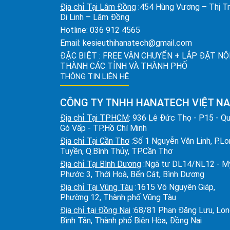
Địa chỉ Tại Lâm Đồng
:454 Hùng Vương – Thị T
Di Linh – Lâm Đồng
Hotline:
036 912 4565
Email:
kesieuthihanatech@gmail.com
ĐẶC BIỆT : FREE VẬN CHUYỂN + LẮP ĐẶT NỘ
THÀNH CÁC TỈNH VÀ THÀNH PHỐ
THÔNG TIN LIÊN HỆ
CÔNG TY TNHH HANATECH VIỆT N
Địa chỉ Tại TPHCM
: 936 Lê Đức Thọ - P15 - Q
Gò Vấp - TP.Hồ Chí Minh
Địa chỉ Tại Cần Thơ
:Số 1 Nguyễn Văn Linh, P.L
Tuyền, Q.Bình Thủy, TP.Cần Thơ
Địa chỉ Tại Bình Dương
:Ngã tư DL14/NL12 - M
Phước 3, Thới Hoà, Bến Cát, Bình Dương
Địa chỉ Tại Vũng Tàu
:1615 Võ Nguyên Giáp,
Phường 12, Thành phố Vũng Tàu
Địa chỉ tại Đồng Nai
:68/81 Phan Đăng Lưu, Lo
Bình Tân, Thành phố Biên Hòa, Đồng Nai