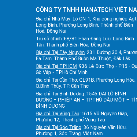
CÔNG TY TNHH HANATECH VIỆT N
Địa chỉ Nhà Máy
:Lô CN-1, Khu công nghiệp Ag
Long Bình, Phường Long Bình, Thành phố Biên
Hoà, Đồng Nai
Trụ sở chính
:68/81 Phan Đăng Lưu, Long Bình
Tân, Thành phố Biên Hòa, Đồng Nai
Địa chỉ Tại Tây Nguyên
: 231 Đường 30.4, Phườ
Ea Tam, Thành Phố Buôn Ma Thuột, Đắk Lắk
Địa chỉ Tại TPHCM
: 936 Lê Đức Thọ - P15 - Q
Gò Vấp - TP.Hồ Chí Minh
Địa chỉ Tại Cần Thơ
: QL91B, Phường Long Hòa,
Q.Bình Thủy, TP. Cần Thơ
Địa chỉ Tại Bình Dương
:1546 ĐẠI LỘ BÌNH
DƯƠNG – P.HIỆP AN – TP.THỦ DẦU MỘT – T
BÌNH DƯƠNG
Địa chỉ Tại Vũng Tàu
:1615 Võ Nguyên Giáp,
Phường 12, Thành phố Vũng Tàu
Địa chỉ Tại Sóc Trăng
:36 Nguyễn Văn Hữu,
Phường 1, Sóc Trăng, Việt Nam