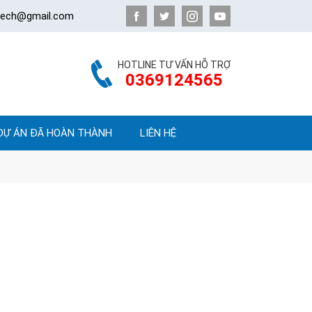
atech@gmail.com
HOTLINE TƯ VẤN HỖ TRỢ
0369124565
DỰ ÁN ĐÃ HOÀN THÀNH
LIÊN HỆ
P