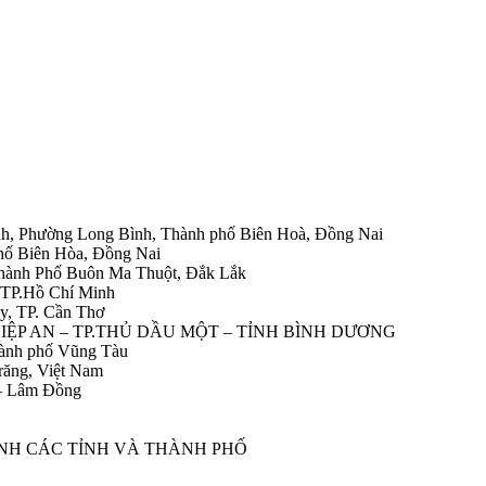
h, Phường Long Bình, Thành phố Biên Hoà, Đồng Nai
hố Biên Hòa, Đồng Nai
Thành Phố Buôn Ma Thuột, Đắk Lắk
 TP.Hồ Chí Minh
y, TP. Cần Thơ
HIỆP AN – TP.THỦ DẦU MỘT – TỈNH BÌNH DƯƠNG
ành phố Vũng Tàu
răng, Việt Nam
 – Lâm Đồng
ÀNH CÁC TỈNH VÀ THÀNH PHỐ