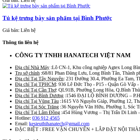
Giá bán: Liên hệ
Tủ kệ trưng bày sản phẩm tại Bình Phước
Giá bán: Liên hệ
Thông tin liên hệ
CÔNG TY TNHH HANATECH VIỆT NAM
Địa chỉ Nhà Máy
:Lô CN-1, Khu công nghiệp Agtex Long Bìn
Trụ sở chính
:68/81 Phan Đăng Lưu, Long Bình Tân, Thành p
Địa chỉ Tại Tây Nguyên
: 231 Đường 30.4, Phường Ea Tam, 
Địa chỉ Tại TPHCM
: 936 Lê Đức Thọ - P15 - Quận Gò Vấp -
Địa chỉ Tại Cần Thơ
: QL91B, Phường Long Hòa, Q.Bình Thủ
Địa chỉ Tại Bình Dương
:1546 ĐẠI LỘ BÌNH DƯƠNG – P.
Địa chỉ Tại Vũng Tàu
:1615 Võ Nguyên Giáp, Phường 12, Th
Địa chỉ Tại Sóc Trăng
:36 Nguyễn Văn Hữu, Phường 1, Sóc T
Địa chỉ Tại Lâm Đồng
:454 Hùng Vương – Thị Trấn Di Linh
Hotline:
036 912 4565
Email:
kesieuthihanatech@gmail.com
ĐẶC BIỆT : FREE VẬN CHUYỂN + LẮP ĐẶT NỘI TH