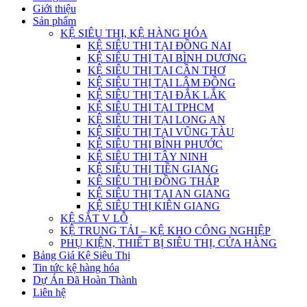
Giới thiệu
Sản phẩm
KỆ SIÊU THỊ, KỆ HÀNG HÓA
KỆ SIÊU THỊ TẠI ĐỒNG NAI
KỆ SIÊU THỊ TẠI BÌNH DƯƠNG
KỆ SIÊU THỊ TẠI CẦN THƠ
KỆ SIÊU THỊ TẠI LÂM ĐỒNG
KỆ SIÊU THỊ TẠI ĐẮK LẮK
KỆ SIÊU THỊ TẠI TPHCM
KỆ SIÊU THỊ TẠI LONG AN
KỆ SIÊU THỊ TẠI VŨNG TÀU
KỆ SIÊU THỊ BÌNH PHƯỚC
KỆ SIÊU THỊ TÂY NINH
KỆ SIÊU THỊ TIỀN GIANG
KỆ SIÊU THỊ ĐỒNG THÁP
KỆ SIÊU THỊ TẠI AN GIANG
KỆ SIÊU THỊ KIÊN GIANG
KỆ SẮT V LỖ
KỆ TRUNG TẢI – KỆ KHO CÔNG NGHIỆP
PHỤ KIỆN, THIẾT BỊ SIÊU THỊ, CỬA HÀNG
Bảng Giá Kệ Siêu Thị
Tin tức kệ hàng hóa
Dự Án Đã Hoàn Thành
Liên hệ