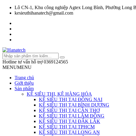
Lô CN-1, Khu công nghiệp Agtex Long Bình, Phường Long B
kesieuthihanatech@gmail.com
Hotline tư vấn hỗ trợ
0369124565
MENU
MENU
Trang chủ
Giới thiệu
Sản phẩm
KỆ SIÊU THỊ, KỆ HÀNG HÓA
KỆ SIÊU THỊ TẠI ĐỒNG NAI
KỆ SIÊU THỊ TẠI BÌNH DƯƠNG
KỆ SIÊU THỊ TẠI CẦN THƠ
KỆ SIÊU THỊ TẠI LÂM ĐỒNG
KỆ SIÊU THỊ TẠI ĐẮK LẮK
KỆ SIÊU THỊ TẠI TPHCM
KỆ SIÊU THỊ TẠI LONG AN