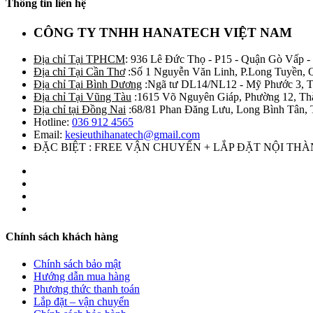
Thông tin liên hệ
CÔNG TY TNHH HANATECH VIỆT NAM
Địa chỉ Tại TPHCM
: 936 Lê Đức Thọ - P15 - Quận Gò Vấp -
Địa chỉ Tại Cần Thơ
:Số 1 Nguyễn Văn Linh, P.Long Tuyền, 
Địa chỉ Tại Bình Dương
:Ngã tư DL14/NL12 - Mỹ Phước 3, T
Địa chỉ Tại Vũng Tàu
:1615 Võ Nguyên Giáp, Phường 12, Th
Địa chỉ tại Đồng Nai
:68/81 Phan Đăng Lưu, Long Bình Tân, 
Hotline:
036 912 4565
Email:
kesieuthihanatech@gmail.com
ĐẶC BIỆT : FREE VẬN CHUYỂN + LẮP ĐẶT NỘI TH
Chính sách khách hàng
Chính sách bảo mật
Hướng dẫn mua hàng
Phương thức thanh toán
Lắp đặt – vận chuyển