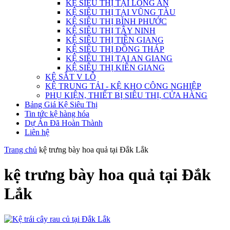
KỆ SIÊU THỊ TẠI LONG AN
KỆ SIÊU THỊ TẠI VŨNG TÀU
KỆ SIÊU THỊ BÌNH PHƯỚC
KỆ SIÊU THỊ TÂY NINH
KỆ SIÊU THỊ TIỀN GIANG
KỆ SIÊU THỊ ĐỒNG THÁP
KỆ SIÊU THỊ TẠI AN GIANG
KỆ SIÊU THỊ KIÊN GIANG
KỆ SẮT V LỖ
KỆ TRUNG TẢI - KỆ KHO CÔNG NGHIỆP
PHỤ KIỆN, THIẾT BỊ SIÊU THỊ, CỬA HÀNG
Bảng Giá Kệ Siêu Thị
Tin tức kệ hàng hóa
Dự Án Đã Hoàn Thành
Liên hệ
Trang chủ
kệ trưng bày hoa quả tại Đắk Lắk
kệ trưng bày hoa quả tại Đắk
Lắk