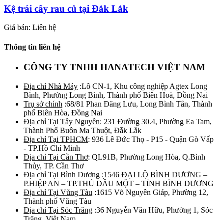
Kệ trái cây rau củ tại Đắk Lắk
Giá bán: Liên hệ
Thông tin liên hệ
CÔNG TY TNHH HANATECH VIỆT NAM
Địa chỉ Nhà Máy
:Lô CN-1, Khu công nghiệp Agtex Long
Bình, Phường Long Bình, Thành phố Biên Hoà, Đồng Nai
Trụ sở chính
:68/81 Phan Đăng Lưu, Long Bình Tân, Thành
phố Biên Hòa, Đồng Nai
Địa chỉ Tại Tây Nguyên
: 231 Đường 30.4, Phường Ea Tam,
Thành Phố Buôn Ma Thuột, Đắk Lắk
Địa chỉ Tại TPHCM
: 936 Lê Đức Thọ - P15 - Quận Gò Vấp
- TP.Hồ Chí Minh
Địa chỉ Tại Cần Thơ
: QL91B, Phường Long Hòa, Q.Bình
Thủy, TP. Cần Thơ
Địa chỉ Tại Bình Dương
:1546 ĐẠI LỘ BÌNH DƯƠNG –
P.HIỆP AN – TP.THỦ DẦU MỘT – TỈNH BÌNH DƯƠNG
Địa chỉ Tại Vũng Tàu
:1615 Võ Nguyên Giáp, Phường 12,
Thành phố Vũng Tàu
Địa chỉ Tại Sóc Trăng
:36 Nguyễn Văn Hữu, Phường 1, Sóc
Trăng, Việt Nam