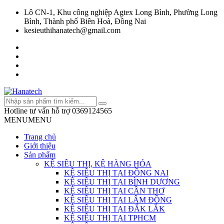
Lô CN-1, Khu công nghiệp Agtex Long Bình, Phường Long
Bình, Thành phố Biên Hoà, Đồng Nai
kesieuthihanatech@gmail.com
Hotline tư vấn hỗ trợ
0369124565
MENU
MENU
Trang chủ
Giới thiệu
Sản phẩm
KỆ SIÊU THỊ, KỆ HÀNG HÓA
KỆ SIÊU THỊ TẠI ĐỒNG NAI
KỆ SIÊU THỊ TẠI BÌNH DƯƠNG
KỆ SIÊU THỊ TẠI CẦN THƠ
KỆ SIÊU THỊ TẠI LÂM ĐỒNG
KỆ SIÊU THỊ TẠI ĐẮK LẮK
KỆ SIÊU THỊ TẠI TPHCM