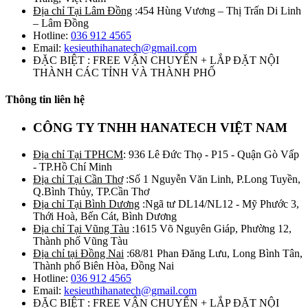
Địa chỉ Tại Lâm Đồng
:454 Hùng Vương – Thị Trấn Di Linh
– Lâm Đồng
Hotline:
036 912 4565
Email:
kesieuthihanatech@gmail.com
ĐẶC BIỆT : FREE VẬN CHUYỂN + LẮP ĐẶT NỘI
THÀNH CÁC TỈNH VÀ THÀNH PHỐ
Thông tin liên hệ
CÔNG TY TNHH HANATECH VIỆT NAM
Địa chỉ Tại TPHCM
: 936 Lê Đức Thọ - P15 - Quận Gò Vấp
- TP.Hồ Chí Minh
Địa chỉ Tại Cần Thơ
:Số 1 Nguyễn Văn Linh, P.Long Tuyền,
Q.Bình Thủy, TP.Cần Thơ
Địa chỉ Tại Bình Dương
:Ngã tư DL14/NL12 - Mỹ Phước 3,
Thới Hoà, Bến Cát, Bình Dương
Địa chỉ Tại Vũng Tàu
:1615 Võ Nguyên Giáp, Phường 12,
Thành phố Vũng Tàu
Địa chỉ tại Đồng Nai
:68/81 Phan Đăng Lưu, Long Bình Tân,
Thành phố Biên Hòa, Đồng Nai
Hotline:
036 912 4565
Email:
kesieuthihanatech@gmail.com
ĐẶC BIỆT : FREE VẬN CHUYỂN + LẮP ĐẶT NỘI