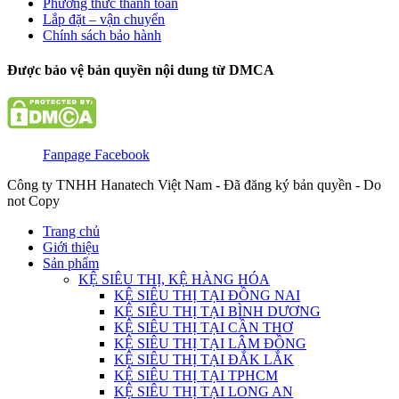
Phương thức thanh toán
Lắp đặt – vận chuyển
Chính sách bảo hành
Được bảo vệ bản quyền nội dung từ DMCA
Fanpage Facebook
Công ty TNHH Hanatech Việt Nam - Đã đăng ký bản quyền - Do
not Copy
Trang chủ
Giới thiệu
Sản phẩm
KỆ SIÊU THỊ, KỆ HÀNG HÓA
KỆ SIÊU THỊ TẠI ĐỒNG NAI
KỆ SIÊU THỊ TẠI BÌNH DƯƠNG
KỆ SIÊU THỊ TẠI CẦN THƠ
KỆ SIÊU THỊ TẠI LÂM ĐỒNG
KỆ SIÊU THỊ TẠI ĐẮK LẮK
KỆ SIÊU THỊ TẠI TPHCM
KỆ SIÊU THỊ TẠI LONG AN