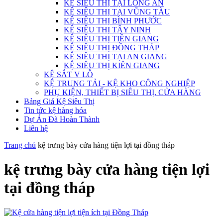
KỆ SIÊU THỊ TẠI LONG AN
KỆ SIÊU THỊ TẠI VŨNG TÀU
KỆ SIÊU THỊ BÌNH PHƯỚC
KỆ SIÊU THỊ TÂY NINH
KỆ SIÊU THỊ TIỀN GIANG
KỆ SIÊU THỊ ĐỒNG THÁP
KỆ SIÊU THỊ TẠI AN GIANG
KỆ SIÊU THỊ KIÊN GIANG
KỆ SẮT V LỖ
KỆ TRUNG TẢI - KỆ KHO CÔNG NGHIỆP
PHỤ KIỆN, THIẾT BỊ SIÊU THỊ, CỬA HÀNG
Bảng Giá Kệ Siêu Thị
Tin tức kệ hàng hóa
Dự Án Đã Hoàn Thành
Liên hệ
Trang chủ
kệ trưng bày cửa hàng tiện lợi tại đồng tháp
kệ trưng bày cửa hàng tiện lợi
tại đồng tháp