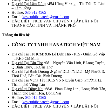
Địa chỉ Tại Lâm Đồng
:454 Hùng Vương – Thị Trấn Di Linh
– Lâm Đồng
Hotline:
036 912 4565
Email:
kesieuthihanatech@gmail.com
ĐẶC BIỆT : FREE VẬN CHUYỂN + LẮP ĐẶT NỘI
THÀNH CÁC TỈNH VÀ THÀNH PHỐ
Thông tin liên hệ
CÔNG TY TNHH HANATECH VIỆT NAM
Địa chỉ Tại TPHCM
: 936 Lê Đức Thọ - P15 - Quận Gò Vấp
- TP.Hồ Chí Minh
Địa chỉ Tại Cần Thơ
:Số 1 Nguyễn Văn Linh, P.Long Tuyền,
Q.Bình Thủy, TP.Cần Thơ
Địa chỉ Tại Bình Dương
:Ngã tư DL14/NL12 - Mỹ Phước 3,
Thới Hoà, Bến Cát, Bình Dương
Địa chỉ Tại Vũng Tàu
:1615 Võ Nguyên Giáp, Phường 12,
Thành phố Vũng Tàu
Địa chỉ tại Đồng Nai
:68/81 Phan Đăng Lưu, Long Bình Tân,
Thành phố Biên Hòa, Đồng Nai
Hotline:
036 912 4565
Email:
kesieuthihanatech@gmail.com
ĐẶC BIỆT : FREE VẬN CHUYỂN + LẮP ĐẶT NỘI