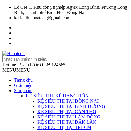
Lô CN-1, Khu công nghiệp Agtex Long Bình, Phường Long
Bình, Thành phố Biên Hoà, Đồng Nai
kesieuthihanatech@gmail.com
Hotline tư vấn hỗ trợ
0369124565
MENU
MENU
Trang chủ
Giới thiệu
Sản phẩm
KỆ SIÊU THỊ, KỆ HÀNG HÓA
KỆ SIÊU THỊ TẠI ĐỒNG NAI
KỆ SIÊU THỊ TẠI BÌNH DƯƠNG
KỆ SIÊU THỊ TẠI CẦN THƠ
KỆ SIÊU THỊ TẠI LÂM ĐỒNG
KỆ SIÊU THỊ TẠI ĐẮK LẮK
KỆ SIÊU THỊ TẠI TPHCM