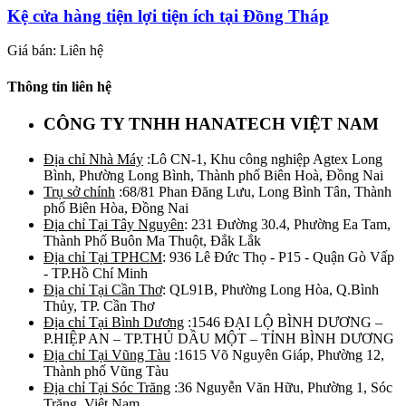
Kệ cửa hàng tiện lợi tiện ích tại Đồng Tháp
Giá bán: Liên hệ
Thông tin liên hệ
CÔNG TY TNHH HANATECH VIỆT NAM
Địa chỉ Nhà Máy
:Lô CN-1, Khu công nghiệp Agtex Long
Bình, Phường Long Bình, Thành phố Biên Hoà, Đồng Nai
Trụ sở chính
:68/81 Phan Đăng Lưu, Long Bình Tân, Thành
phố Biên Hòa, Đồng Nai
Địa chỉ Tại Tây Nguyên
: 231 Đường 30.4, Phường Ea Tam,
Thành Phố Buôn Ma Thuột, Đắk Lắk
Địa chỉ Tại TPHCM
: 936 Lê Đức Thọ - P15 - Quận Gò Vấp
- TP.Hồ Chí Minh
Địa chỉ Tại Cần Thơ
: QL91B, Phường Long Hòa, Q.Bình
Thủy, TP. Cần Thơ
Địa chỉ Tại Bình Dương
:1546 ĐẠI LỘ BÌNH DƯƠNG –
P.HIỆP AN – TP.THỦ DẦU MỘT – TỈNH BÌNH DƯƠNG
Địa chỉ Tại Vũng Tàu
:1615 Võ Nguyên Giáp, Phường 12,
Thành phố Vũng Tàu
Địa chỉ Tại Sóc Trăng
:36 Nguyễn Văn Hữu, Phường 1, Sóc
Trăng, Việt Nam