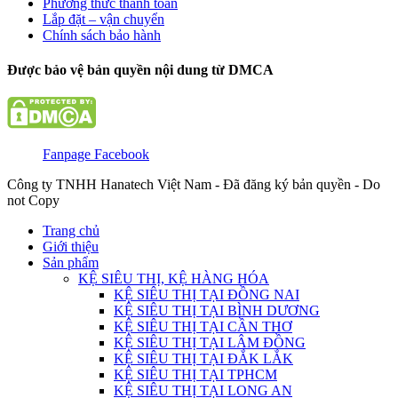
Phương thức thanh toán
Lắp đặt – vận chuyển
Chính sách bảo hành
Được bảo vệ bản quyền nội dung từ DMCA
Fanpage Facebook
Công ty TNHH Hanatech Việt Nam - Đã đăng ký bản quyền - Do
not Copy
Trang chủ
Giới thiệu
Sản phẩm
KỆ SIÊU THỊ, KỆ HÀNG HÓA
KỆ SIÊU THỊ TẠI ĐỒNG NAI
KỆ SIÊU THỊ TẠI BÌNH DƯƠNG
KỆ SIÊU THỊ TẠI CẦN THƠ
KỆ SIÊU THỊ TẠI LÂM ĐỒNG
KỆ SIÊU THỊ TẠI ĐẮK LẮK
KỆ SIÊU THỊ TẠI TPHCM
KỆ SIÊU THỊ TẠI LONG AN