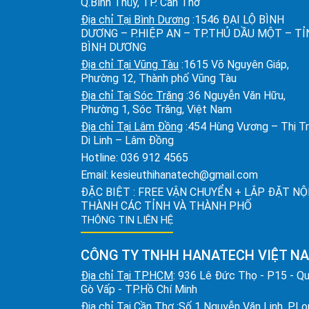
Q.Bình Thủy, TP. Cần Thơ
Địa chỉ Tại Bình Dương
:1546 ĐẠI LỘ BÌNH
DƯƠNG – P.HIỆP AN – TP.THỦ DẦU MỘT – T
BÌNH DƯƠNG
Địa chỉ Tại Vũng Tàu
:1615 Võ Nguyên Giáp,
Phường 12, Thành phố Vũng Tàu
Địa chỉ Tại Sóc Trăng
:36 Nguyễn Văn Hữu,
Phường 1, Sóc Trăng, Việt Nam
Địa chỉ Tại Lâm Đồng
:454 Hùng Vương – Thị T
Di Linh – Lâm Đồng
Hotline:
036 912 4565
Email:
kesieuthihanatech@gmail.com
ĐẶC BIỆT : FREE VẬN CHUYỂN + LẮP ĐẶT NỘ
THÀNH CÁC TỈNH VÀ THÀNH PHỐ
THÔNG TIN LIÊN HỆ
CÔNG TY TNHH HANATECH VIỆT N
Địa chỉ Tại TPHCM
: 936 Lê Đức Thọ - P15 - Q
Gò Vấp - TP.Hồ Chí Minh
Địa chỉ Tại Cần Thơ
:Số 1 Nguyễn Văn Linh, P.L