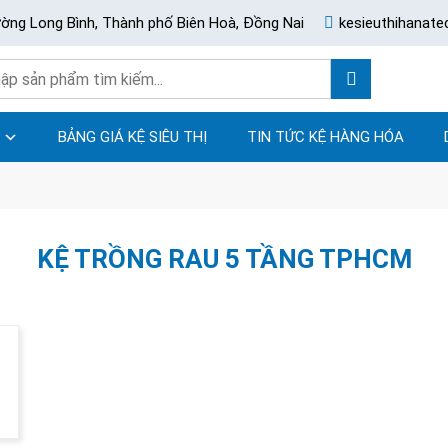
ường Long Bình, Thành phố Biên Hoà, Đồng Nai
kesieuthihanat
BẢNG GIÁ KỆ SIÊU THỊ
TIN TỨC KỆ HÀNG HÓA
KỆ TRỒNG RAU 5 TẦNG TPHCM