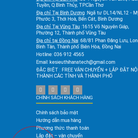
Tuyền, Q.Bình Thủy, TP.Cần Thơ
Địa chỉ Tại Bình Dương
:Ngã tư DL14/NL12 - M
Phước 3, Thới Hoà, Bến Cát, Bình Dương
Địa chỉ Tại Vũng Tàu
:1615 Võ Nguyên Giáp,
Phường 12, Thành phố Vũng Tàu
Địa chỉ tại Đồng Nai
:68/81 Phan Đăng Lưu, Lo
Bình Tân, Thành phố Biên Hòa, Đồng Nai
Hotline:
036 912 4565
Email:
kesieuthihanatech@gmail.com
ĐẶC BIỆT : FREE VẬN CHUYỂN + LẮP ĐẶT NỘ
THÀNH CÁC TỈNH VÀ THÀNH PHỐ
CHÍNH SÁCH KHÁCH HÀNG
Chính sách bảo mật
Hướng dẫn mua hàng
Phương thức thanh toán
Lắp đặt – vận chuyển