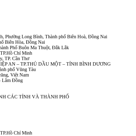
h, Phường Long Bình, Thành phố Biên Hoà, Đồng Nai
hố Biên Hòa, Đồng Nai
Thành Phố Buôn Ma Thuột, Đắk Lắk
 TP.Hồ Chí Minh
y, TP. Cần Thơ
HIỆP AN – TP.THỦ DẦU MỘT – TỈNH BÌNH DƯƠNG
ành phố Vũng Tàu
răng, Việt Nam
 – Lâm Đồng
ÀNH CÁC TỈNH VÀ THÀNH PHỐ
 TP.Hồ Chí Minh