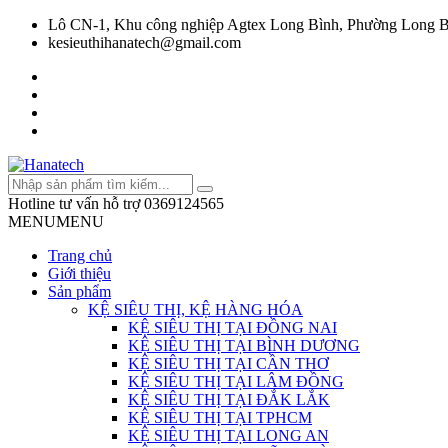
Lô CN-1, Khu công nghiệp Agtex Long Bình, Phường Long B
kesieuthihanatech@gmail.com
Hotline tư vấn hỗ trợ
0369124565
MENU
MENU
Trang chủ
Giới thiệu
Sản phẩm
KỆ SIÊU THỊ, KỆ HÀNG HÓA
KỆ SIÊU THỊ TẠI ĐỒNG NAI
KỆ SIÊU THỊ TẠI BÌNH DƯƠNG
KỆ SIÊU THỊ TẠI CẦN THƠ
KỆ SIÊU THỊ TẠI LÂM ĐỒNG
KỆ SIÊU THỊ TẠI ĐẮK LẮK
KỆ SIÊU THỊ TẠI TPHCM
KỆ SIÊU THỊ TẠI LONG AN