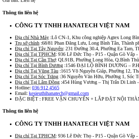
Giá bán: Liên hệ
Thông tin liên hệ
CÔNG TY TNHH HANATECH VIỆT NAM
Địa chỉ Nhà Máy
:Lô CN-1, Khu công nghiệp Agtex Long Bìn
Trụ sở chính
:68/81 Phan Đăng Lưu, Long Bình Tân, Thành p
Địa chỉ Tại Tây Nguyên
: 231 Đường 30.4, Phường Ea Tam, 
Địa chỉ Tại TPHCM
: 936 Lê Đức Thọ - P15 - Quận Gò Vấp -
Địa chỉ Tại Cần Thơ
: QL91B, Phường Long Hòa, Q.Bình Thủ
Địa chỉ Tại Bình Dương
:1546 ĐẠI LỘ BÌNH DƯƠNG – P.
Địa chỉ Tại Vũng Tàu
:1615 Võ Nguyên Giáp, Phường 12, Th
Địa chỉ Tại Sóc Trăng
:36 Nguyễn Văn Hữu, Phường 1, Sóc T
Địa chỉ Tại Lâm Đồng
:454 Hùng Vương – Thị Trấn Di Linh
Hotline:
036 912 4565
Email:
kesieuthihanatech@gmail.com
ĐẶC BIỆT : FREE VẬN CHUYỂN + LẮP ĐẶT NỘI TH
Thông tin liên hệ
CÔNG TY TNHH HANATECH VIỆT NAM
Địa chỉ Tại TPHCM
: 936 Lê Đức Thọ - P15 - Quận Gò Vấp -