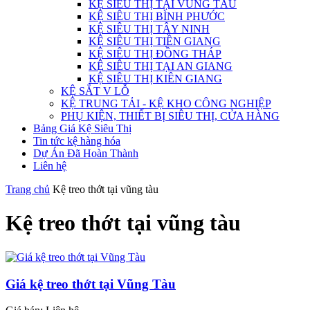
KỆ SIÊU THỊ TẠI VŨNG TÀU
KỆ SIÊU THỊ BÌNH PHƯỚC
KỆ SIÊU THỊ TÂY NINH
KỆ SIÊU THỊ TIỀN GIANG
KỆ SIÊU THỊ ĐỒNG THÁP
KỆ SIÊU THỊ TẠI AN GIANG
KỆ SIÊU THỊ KIÊN GIANG
KỆ SẮT V LỖ
KỆ TRUNG TẢI - KỆ KHO CÔNG NGHIỆP
PHỤ KIỆN, THIẾT BỊ SIÊU THỊ, CỬA HÀNG
Bảng Giá Kệ Siêu Thị
Tin tức kệ hàng hóa
Dự Án Đã Hoàn Thành
Liên hệ
Trang chủ
Kệ treo thớt tại vũng tàu
Kệ treo thớt tại vũng tàu
Giá kệ treo thớt tại Vũng Tàu