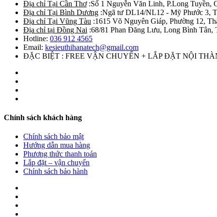
Địa chỉ Tại Cần Thơ
:Số 1 Nguyễn Văn Linh, P.Long Tuyền, 
Địa chỉ Tại Bình Dương
:Ngã tư DL14/NL12 - Mỹ Phước 3, T
Địa chỉ Tại Vũng Tàu
:1615 Võ Nguyên Giáp, Phường 12, Th
Địa chỉ tại Đồng Nai
:68/81 Phan Đăng Lưu, Long Bình Tân, 
Hotline:
036 912 4565
Email:
kesieuthihanatech@gmail.com
ĐẶC BIỆT : FREE VẬN CHUYỂN + LẮP ĐẶT NỘI TH
Chính sách khách hàng
Chính sách bảo mật
Hướng dẫn mua hàng
Phương thức thanh toán
Lắp đặt – vận chuyển
Chính sách bảo hành