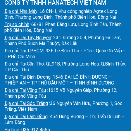
CÔNG TY TNHH HANATECH VIỆT NAM
Địa chỉ Nhà Máy
:Lô CN-1, Khu công nghiệp Agtex Long
Bình, Phường Long Bình, Thành phố Biên Hoà, Đồng Nai
Trụ sở chính
:68/81 Phan Đăng Lưu, Long Bình Tân, Thành
phố Biên Hòa, Đồng Nai
Địa chỉ Tại Tây Nguyên
: 231 Đường 30.4, Phường Ea Tam,
Thành Phố Buôn Ma Thuột, Đắk Lắk
Địa chỉ Tại TPHCM
: 936 Lê Đức Thọ - P15 - Quận Gò Vấp -
TP.Hồ Chí Minh
Địa chỉ Tại Cần Thơ
: QL91B, Phường Long Hòa, Q.Bình Thủy,
TP. Cần Thơ
Địa chỉ Tại Bình Dương
:1546 ĐẠI LỘ BÌNH DƯƠNG –
P.HIỆP AN – TP.THỦ DẦU MỘT – TỈNH BÌNH DƯƠNG
Địa chỉ Tại Vũng Tàu
:1615 Võ Nguyên Giáp, Phường 12,
Thành phố Vũng Tàu
Địa chỉ Tại Sóc Trăng
:36 Nguyễn Văn Hữu, Phường 1, Sóc
Trăng, Việt Nam
Địa chỉ Tại Lâm Đồng
:454 Hùng Vương – Thị Trấn Di Linh –
Lâm Đồng
Hotline:
036 912 4565