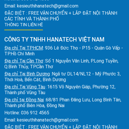
Email:
kesieuthihanatech@gmail.com
ĐẶC BIỆT : FREE VẬN CHUYỂN + LẮP ĐẶT NỘI THÀNH
CÁC TỈNH VÀ THÀNH PHỐ
THÔNG TIN LIÊN HỆ
CÔNG TY TNHH HANATECH VIỆT NAM
Địa chỉ Tại TPHCM
: 936 Lê Đức Thọ - P15 - Quận Gò Vấp -
TP.Hồ Chí Minh
Địa chỉ Tại Cần Thơ
:Số 1 Nguyễn Văn Linh, P.Long Tuyền,
Q.Bình Thủy, TP.Cần Thơ
Địa chỉ Tại Bình Dương
:Ngã tư DL14/NL12 - Mỹ Phước 3,
Thới Hoà, Bến Cát, Bình Dương
Địa chỉ Tại Vũng Tàu
:1615 Võ Nguyên Giáp, Phường 12,
Thành phố Vũng Tàu
Địa chỉ tại Đồng Nai
:68/81 Phan Đăng Lưu, Long Bình Tân,
Thành phố Biên Hòa, Đồng Nai
Hotline:
036 912 4565
Email:
kesieuthihanatech@gmail.com
ĐẶC BIỆT : FREE VẬN CHUYỂN + LẮP ĐẶT NỘI THÀNH